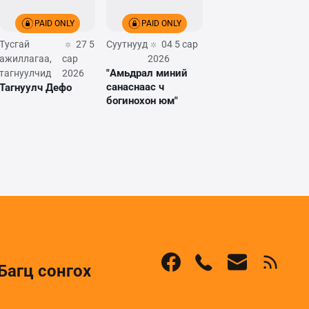
PAID ONLY
PAID ONLY
Тусгай
27 5
Суутнууд
04 5 сар
ажиллагаа,
сар
2026
"Амьдрал миний
тагнуулчид
2026
санаснаас ч
Тагнуулч Дефо
богинохон юм"
Багц сонгох