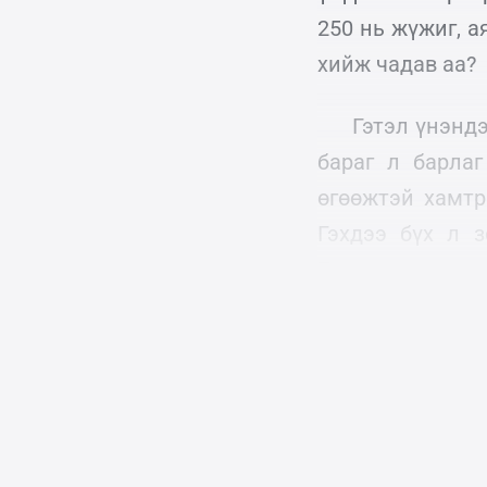
250 нь жүжиг, а
хийж чадав аа?
Гэтэл үнэнд
бараг л барла
өгөөжтэй хамтр
Гэхдээ бүх л 
Тэдгээр туслагч
байсан, ямар бү