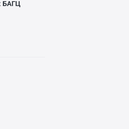
ж
БАГЦ