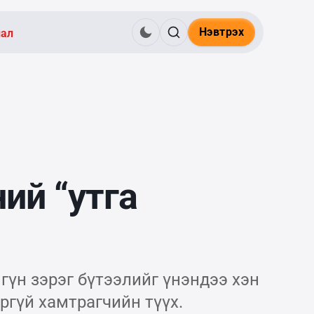
Нэвтрэх
нал
ий “утга
гүн зэрэг бүтээлийг үнэндээ хэн
ргүй хамтрагчийн түүх.