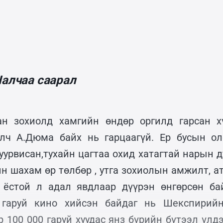
Чалчаа саарал
ан зохиолд хамгийн өндөр оргилд гарсан х
лч А.Дюма байх нь гарцаагүй. Ер бусын ол
уурвисан,тухайн цагтаа охид хатагтай нарын 
н шахам өр төлбөр , утга зохиолын амжилт, а
 ёстой л адал явдлаар дүүрэн өнгөрсөн ба
 гаруй кино хийсэн байдаг нь Шекспирий
р 100 000 гаруй хуудас янз бүрийн бүтээл үлд