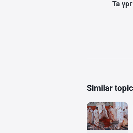
Та үр
Similar topi