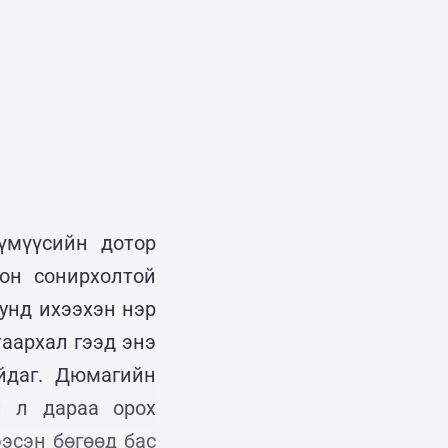
үмүүсийн дотор
он сонирхолтой
дунд ихээхэн нэр
таархал гээд энэ
йдаг. Дюмагийн
н л дараа орох
ээсэн бөгөөд бас