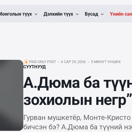
Монголын түүх
Дэлхийн түүх
Бусад
Үнийн са
PAID-ONLY POST
6 САР 29, 2026
5 МИНУТ УНШИХ
СУУТНУУД
А.Дюма ба түүн
зохиолын негр”
Гурван мушкетёр, Монте-Кристо 
бичсэн бэ? А.Дюма ба түүний нэ