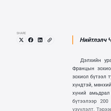
SHARE
Нийтлэлч 
Дэлхийн ур
Францын зохио
зохиол бүтээл т
хүндтэй, мөнхий
хүний амьдрал
бүтээлээр 200
үзүүлэлт. Тэрээ