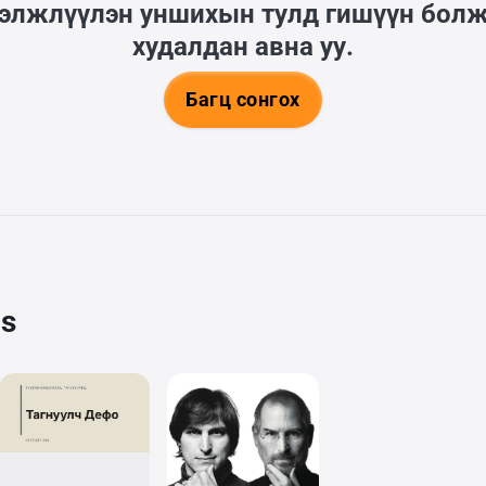
гэлжлүүлэн уншихын тулд гишүүн бол
худалдан авна уу.
Багц сонгох
cs