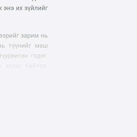
ж энэ их зүйлийг
ээрийг зарим нь
нь түүнийг маш
уурвисан гэдэг.
 явдаг байлаа.
р нь ямар хүмүүс