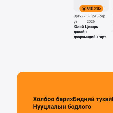
PAID ONLY
Эртний
29 5 сар
үе
2026
Юлий Цезарь
далайн
дээрэмчдийн гарт
Холбоо барих
Бидний тухай
Нууцлалын бодлого