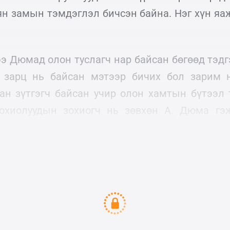
ян замын тэмдэглэл бичсэн байна. Нэг хүн яа
ээ Дюмад олон туслагч нар байсан бөгөөд тэдг
г зарц нь байсан мэтээр бичих бол зарим 
ан зүтгэгч байсан учир олон хамтын бүтээл т
зохиолуудын зохиогч нь зөвхөн А. Дюма гэж
 нар, хамтран зүтгэгч “утга зохиолын негр” на
тээл туурвилд нь хамтран оролцсон юм бол?