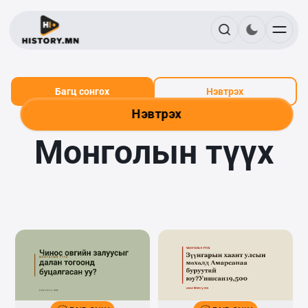
Багц сонгох
Нэвтрэх
Нэвтрэх
Монголын түүх