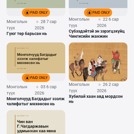
PAID ONLY
PAID ONLY
Монголын
22 6 сар
Монголын
28 7 сар
түүх
2026
түүх
2026
Сүбээдэйтэй эн зэрэгцэхүйц
Гүюг төр барьсан нь
Чингисийн жанжин
PAID ONLY
Монголын
26 2 сар
Монголын
03 6 сар
түүх
2026
түүх
2026
Хубилай хаан авд мордсон
Монголчууд Багдадыг эзэлж
нь
халифатыг мөхөөсөн нь