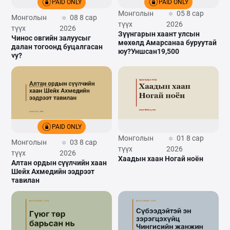
PAID ONLY
PAID ONLY
Монголын
05 8 сар
Монголын
08 8 сар
түүх
2026
түүх
2026
Зүүнгарын хаант улсын
Чинос овгийн залуусыг
мөхөлд Амарсанаа буруутай
далан тогоонд буцалгасан
юу?Уншсан19,500
уу?
PAID ONLY
Монголын
01 8 сар
Монголын
03 8 сар
түүх
2026
түүх
2026
Хаадын хаан Ногай ноён
Алтан ордын сүүлчийн хаан
Шейх Ахмедийн ээдрээт
тавилан