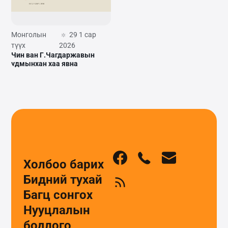
Монголын
29 1 сар
түүх
2026
Чин ван Г.Чагдаржавын
удмынхан хаа явна
Холбоо барих
Бидний тухай
Багц сонгох
Нууцлалын
бодлого