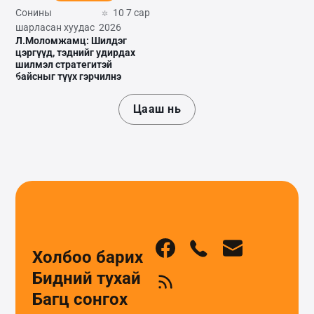
Сонины
10 7 сар
шарласан хуудас
2026
Л.Моломжамц: Шилдэг
цэргүүд, тэднийг удирдах
шилмэл стратегитэй
байсныг түүх гэрчилнэ
Цааш нь
Холбоо барих
Бидний тухай
Багц сонгох