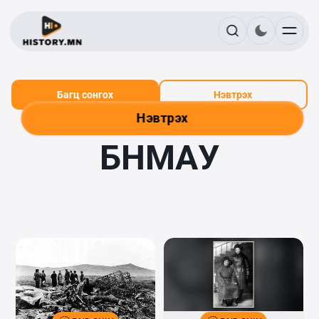
Багц сонгох
Нэвтрэх
Нэвтрэх
БНМАУ