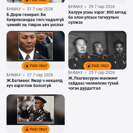
PAID ONLY
БНМАУ
29 7 сар 2026
БНМАУ
31 7 сар 2026
Халуун усны хэрэг: 800 хятад
Б.Дорж генерал: Би
ба олон улсын тагнуулын
баярласандаа тэсч чадалгүй
сүлжээ
цөмийг нь тэврэн авч үнслээ
PAID ONLY
PAID ONLY
БНМАУ
25 7 сар 2026
БНМАУ
27 7 сар 2026
Ж.Лхагвасүрэн жанжинг
Ж.Батмөнх: Ямар ч нөхцөлд
сайдаас чөлөөлсөн тухай
хүч хэрэглэж болохгүй
нэгэн дурдатгал
PAID ONLY