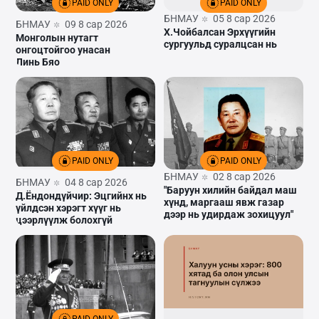
PAID ONLY
PAID ONLY
БНМАУ
05 8 сар 2026
БНМАУ
09 8 сар 2026
Х.Чойбалсан Эрхүүгийн
Монголын нутагт
сургуульд суралцсан нь
онгоцтойгоо унасан
Линь Бяо
PAID ONLY
PAID ONLY
БНМАУ
02 8 сар 2026
БНМАУ
04 8 сар 2026
"Баруун хилийн байдал маш
Д.Ёндондүйчир: Эцгийнх нь
хүнд, маргааш явж газар
үйлдсэн хэрэгт хүүг нь
дээр нь удирдаж зохицуул"
цээрлүүлж болохгүй