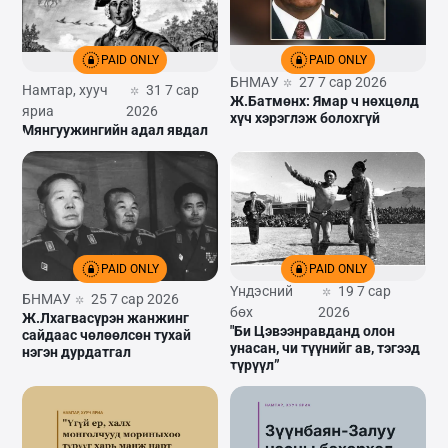
PAID ONLY
PAID ONLY
БНМАУ
27 7 сар 2026
Намтар, хууч
31 7 сар
Ж.Батмөнх: Ямар ч нөхцөлд
яриа
2026
хүч хэрэглэж болохгүй
Мянгуужингийн адал явдал
PAID ONLY
PAID ONLY
Үндэсний
19 7 сар
БНМАУ
25 7 сар 2026
бөх
2026
Ж.Лхагвасүрэн жанжинг
"Би Цэвээнравданд олон
сайдаас чөлөөлсөн тухай
унасан, чи түүнийг ав, тэгээд
нэгэн дурдатгал
түрүүл”