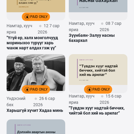
PAID ONLY
Намтар, хууч
08 7 сар
Намтар, хууч
12 7 сар
яриа
2026
яриа
2026
Зүүнбаян-Залуу насны
"Үгүй ер, халх монголчууд
бахархал
мориныхоо түрүүг харь
манж нарт алдах гэж үү"
PAID ONLY
PAID ONLY
Намтар, хууч
15 6 сар
Үндэсний
26 6 сар
яриа
2026
бөх
2026
"Түвдэн хүүг надтай биччих,
Харьшгүй хүчит Хадаа минь
хийтэй бол хий нь арилаг"