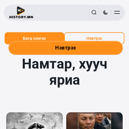
Багц сонгох
Нэвтрэх
Нэвтрэх
Намтар, хууч
яриа