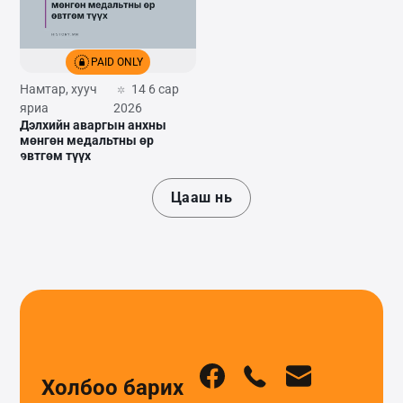
PAID ONLY
Намтар, хууч
14 6 сар
яриа
2026
Дэлхийн аваргын анхны
мөнгөн медальтны өр
өвтгөм түүх
Цааш нь
Холбоо барих