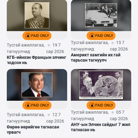
PAID ONLY
PAID ONLY
Тусгай ажиллагаа,
15 7
Тусгай ажиллагаа,
19 7
тагнуулчид
сар 2026
тагнуулчид
сар 2026
Америкт хамгийн их гай
КГБ-ийнхэн Францын элчинг
тарьсан тагнуулч
зодсон нь
PAID ONLY
PAID ONLY
Тусгай ажиллагаа,
05 7
Тусгай ажиллагаа,
12 7
тагнуулчид
сар 2026
тагнуулчид
сар 2026
АНУ-ын Элчин сайдыг 7 жил
Өөрөө өөрийгөө тагнасан
тагнасан нь
урвагч