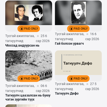
PAID ONLY
PAID ONLY
Тусгай ажиллагаа,
16 6
Тусгай ажиллагаа,
25 6
тагнуулчид
сар 2026
тагнуулчид
сар 2026
Гай болсон урвагч
Моссад андуурсан нь
PAID ONLY
PAID ONLY
Тусгай ажиллагаа,
27 5
Тусгай ажиллагаа,
06 6
тагнуулчид
сар 2026
тагнуулчид
сар 2026
Тагнуулч Дефо
Тагнуулч цаазалсан нь буюу
нэгэн зургийн түүх