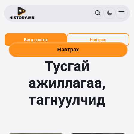
Багц сонгох
Нэвтрэх
Нэвтрэх
Тусгай
ажиллагаа,
тагнуулчид