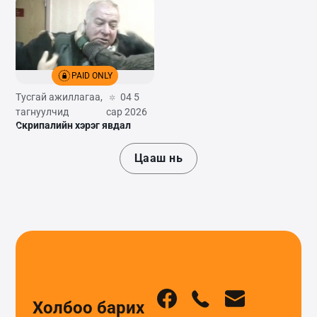
PAID ONLY
Тусгай ажиллагаа,
04 5
тагнуулчид
сар 2026
Скрипалийн хэрэг явдал
Цааш нь
Холбоо барих