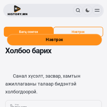
Багц сонгох
Нэвтрэх
Нэвтрэх
Холбоо барих
Санал хүсэлт, засвар, хамтын
ажиллагааны талаар бидэнтэй
холбогдоорой.
Утас