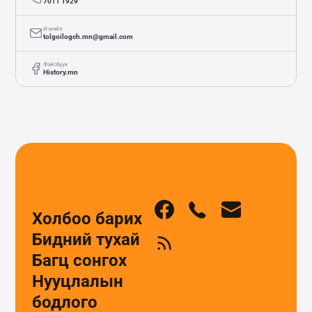
7011 1929
И-мэйл
tolgoilogch.mn@gmail.com
Фэйсбүүк
History.mn
Холбоо барих
Бидний тухай
Багц сонгох
Нууцлалын
бодлого