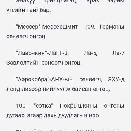
Энэхүү ярилцлагад гарах зарим
үгсийн тайлбар:
“Мессер”-Мессершмит- 109. Германы
сөнөөгч онгоц
“Лавочкин”-ЛаГГ-3, Ла-5, Ла-7
Зөвлөлтийн сөнөөгч онгоц
“Аэрокобра”-АНУ-ын сөнөөгч, ЗХУ-д
ленд лизээр нийлүүлж байсан онгоц.
100- “сотка” Покрышкины онгоны
дугаар, агаар дахь дуудлагын нэр