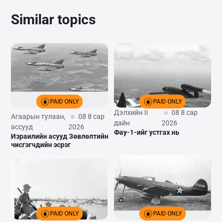
Similar topics
PAID ONLY
PAID ONLY
Дэлхийн II
08 8 сар
Агаарын тулаан,
08 8 сар
дайн
2026
ассууд
2026
Фау-1-ийг устгах нь
Израилийн асууд Зөвлөлтийн
нисгэгчдийн эсрэг
PAID ONLY
PAID ONLY