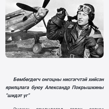
Бөмбөгдөгч онгоцны нисгэгчтэй хийсэн
ярилцлага буюу Александр Покрышкины
“шидэт үг”