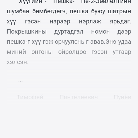
“Хүүгийн”- Пешка- Пе-2-Зөвлөлтийн
шумбан бөмбөгдөгч, пешка буюу шатрын
хүү гэсэн нэрээр нэрлэж ярьдаг.
Покрышкины дуртадгал номон дээр
пешка-г хүү гэж орчуулсныг авав.Энэ удаа
миний онгоны ойролцоо гэсэн утгаар
хэлсэн.
...
Тимофей Пантелеевич Пунёв
Покрышкиныг таньдаг боловч зөвхөн
мэндлэх төдий хэмжээний л нөхдүүд.