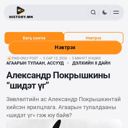
Багц сонгох
Нэвтрэх
Нэвтрэх
PAID-ONLY POST
5 САР 12, 2026
5 МИНУТ УНШИХ
АГААРЫН ТУЛААН, АССУУД
ДЭЛХИЙН II ДАЙН
Александр Покрышкины
“шидэт үг”
Зөвлөлтийн ас Александр Покрышкинтай
хийсэн ярилцлага. Агаарын тулалдааны
«шидэт үг» гэж юу байв?