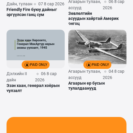
Агаарын тулаан,
06 8 сар
Дайн, тулаан
07 8 сар 2026
ассууд
2026
Friendly Fire буюу дайныг
Зөвлөлтийн
эргүүлсэн ганц сум
асуудын хайртай Америк
онгоц
PAID ONLY
PAID ONLY
Агаарын тулаан,
04 8 сар
Дэлхийн II
06 8 сар
ассууд
2026
дайн
2026
Агаарын ер бусын
Эзэн хаан, генерал хоёрын
тулалдаанууд
уулзалт