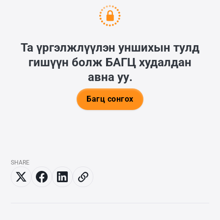
Та үргэлжлүүлэн уншихын тулд
гишүүн болж
БАГЦ
худалдан
авна уу.
Багц сонгох
SHARE