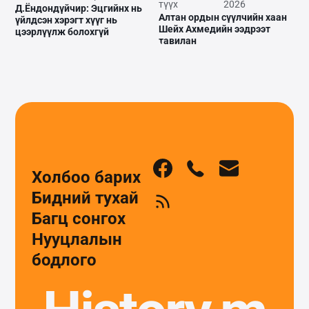
түүх
2026
Д.Ёндондүйчир: Эцгийнх нь
Алтан ордын сүүлчийн хаан
үйлдсэн хэрэгт хүүг нь
Шейх Ахмедийн ээдрээт
цээрлүүлж болохгүй
тавилан
Холбоо барих
Бидний тухай
Багц сонгох
Нууцлалын
бодлого