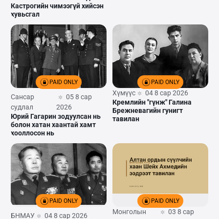
Кастрогийн чимээгүй хийсэн
хувьсгал
PAID ONLY
PAID ONLY
Хүмүүс
04 8 сар 2026
Сансар
05 8 сар
Кремлийн "гүнж" Галина
судлал
2026
Брежневагийн гунигт
Юрий Гагарин зодуулсан нь
тавилан
болон хатан хаантай хамт
хооллосон нь
PAID ONLY
PAID ONLY
Монголын
03 8 сар
БНМАУ
04 8 сар 2026