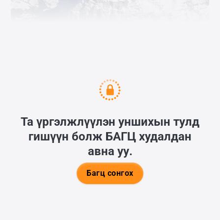
History.mn
Та үргэлжлүүлэн уншихын тулд
гишүүн болж
БАГЦ
худалдан
авна уу.
Багц сонгох