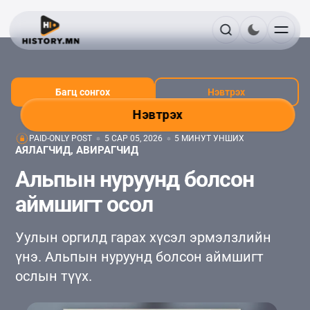
Багц сонгох
Нэвтрэх
Нэвтрэх
PAID-ONLY POST
5 САР 05, 2026
5 МИНУТ УНШИХ
АЯЛАГЧИД, АВИРАГЧИД
Альпын нуруунд болсон
аймшигт осол
Уулын оргилд гарах хүсэл эрмэлзлийн
үнэ. Альпын нуруунд болсон аймшигт
ослын түүх.