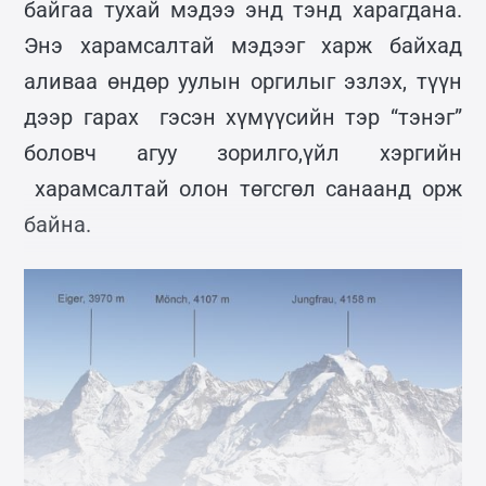
байгаа тухай мэдээ энд тэнд харагдана.
Энэ харамсалтай мэдээг харж байхад
аливаа өндөр уулын оргилыг эзлэх, түүн
дээр гарах гэсэн хүмүүсийн тэр “тэнэг”
боловч агуу зорилго,үйл хэргийн
харамсалтай олон төгсгөл санаанд орж
байна.