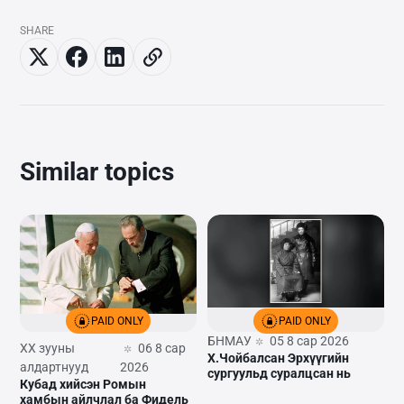
SHARE
Similar topics
PAID ONLY
PAID ONLY
БНМАУ
05 8 сар 2026
XX зууны
06 8 сар
Х.Чойбалсан Эрхүүгийн
алдартнууд
2026
сургуульд суралцсан нь
Кубад хийсэн Ромын
хамбын айлчлал ба Фидель