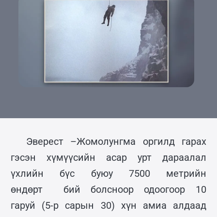
Эверест –Жомолунгма оргилд гарах
гэсэн хүмүүсийн асар урт дараалал
үхлийн бүс буюу 7500 метрийн
өндөрт бий болсноор одоогоор 10
гаруй (5-р сарын 30) хүн амиа алдаад