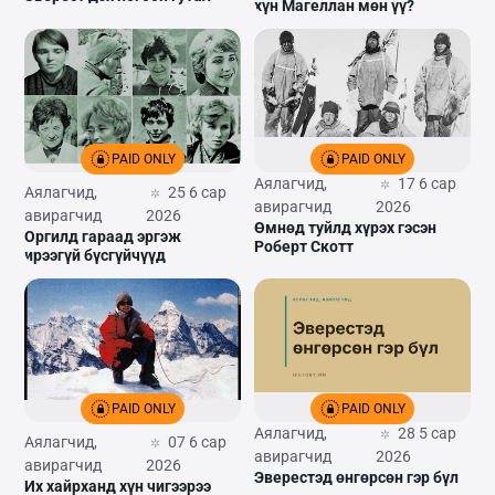
хүн Магеллан мөн үү?
PAID ONLY
PAID ONLY
Аялагчид,
17 6 сар
Аялагчид,
25 6 сар
авирагчид
2026
авирагчид
2026
Өмнөд туйлд хүрэх гэсэн
Оргилд гараад эргэж
Роберт Скотт
ирээгүй бүсгүйчүүд
PAID ONLY
PAID ONLY
Аялагчид,
28 5 сар
Аялагчид,
07 6 сар
авирагчид
2026
авирагчид
2026
Эверестэд өнгөрсөн гэр бүл
Их хайрханд хүн чигээрээ