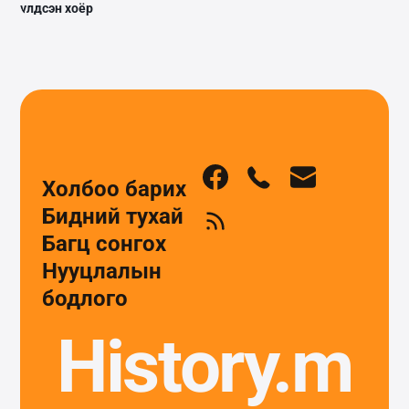
үлдсэн хоёр
Холбоо барих
Бидний тухай
Багц сонгох
Нууцлалын
бодлого
History.m