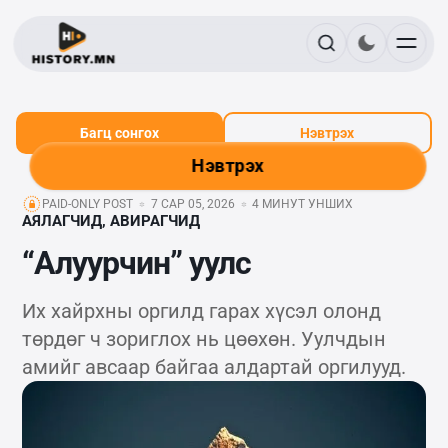
Багц сонгох
Нэвтрэх
Нэвтрэх
PAID-ONLY POST
7 САР 05, 2026
4 МИНУТ УНШИХ
АЯЛАГЧИД, АВИРАГЧИД
“Алуурчин” уулс
Их хайрхны оргилд гарах хүсэл олонд
төрдөг ч зориглох нь цөөхөн. Уулчдын
амийг авсаар байгаа алдартай оргилууд.