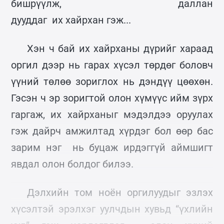
бишрүүлж, даллан
дууддаг их хайрхан гэж...
Хэн ч бай их хайрханы дүрийг хараад
оргил дээр нь гарах хүсэл төрдөг боловч
үүний төлөө зориглох нь дэндүү цөөхөн.
Гэсэн ч эр зоригтой олон хүмүүс ийм зүрх
гаргаж, их хайрханыг мэдэлдээ оруулах
гэж дайрч амжилтад хүрдэг бол өөр бас
зарим нэг нь буцаж ирдэггүй аймшигт
явдал олон болдог билээ.
Дэлхийн том ноён оргилуудыг эзлэх
хүсэлтэй эрэлхэг уулчдын хувьд “үхлийн