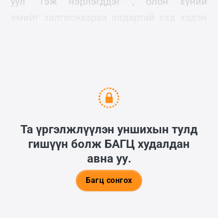
уул” гэж нэрлэгддэг , олон хүний
амийг залгиснаараа алдартай хэд хэдэн
уулс байдаг бөгөөд энэ удаа тэдгээр
“алуурчин уулсын“ тухай сонирхуулъя
Та үргэлжлүүлэн уншихын тулд
гишүүн болж
БАГЦ
худалдан
авна уу.
Багц сонгох