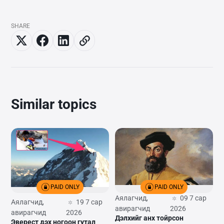
SHARE
Similar topics
PAID ONLY
PAID ONLY
Аялагчид,
09 7 сар
Аялагчид,
19 7 сар
авирагчид
2026
авирагчид
2026
Дэлхийг анх тойрсон
Эверест дэх ногоон гутал