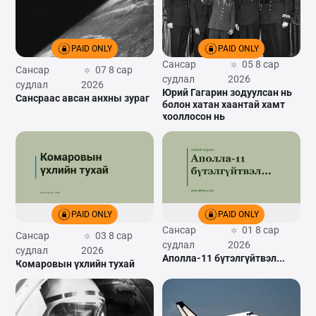
PAID ONLY
PAID ONLY
Сансар
05 8 сар
Сансар
07 8 сар
судлал
2026
судлал
2026
Юрий Гагарин зодуулсан нь
Сансраас авсан анхны зураг
болон хатан хаантай хамт
хооллосон нь
PAID ONLY
PAID ONLY
Сансар
01 8 сар
Сансар
03 8 сар
судлал
2026
судлал
2026
Аполла-11 бүтэлгүйтвэл...
Комаровын үхлийн тухай