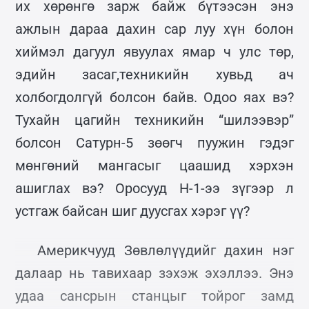
их хөрөнгө зарж байж бүтээсэн энэ
ажлын дараа дахин сар луу хүн болон
хиймэл дагуул явуулах ямар ч улс төр,
эдийн засаг,техникийн хувьд ач
холбогдолгүй болсон байв. Одоо яах вэ?
Тухайн цагийн техникийн “шилээвэр”
болсон Сатурн-5 зөөгч пуужин гэдэг
мөнгөний мангасыг цаашид хэрхэн
ашиглах вэ? Оросууд Н-1-ээ зүгээр л
устгаж байсан шиг дуусгах хэрэг үү?
Америкчууд Зөвлөлүүдийг дахин нэг
далаар нь тавихаар зэхэж эхэллээ. Энэ
удаа сансрын станцыг тойрог замд