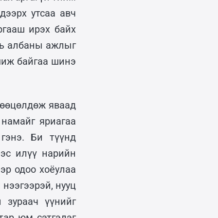
дээрх утсаа авч
ргааш ирэх байх
амь албаны ажлыг
шиж байгаа шинэ
хөөцөлдөж яваад
 намайг яриагаа
гэнэ. Би түүнд
ээс илүү нарийн
эр одоо хоёулаа
 нээгээрэй, нууц
 зураач үүнийг
тар юм сэтгэдэг