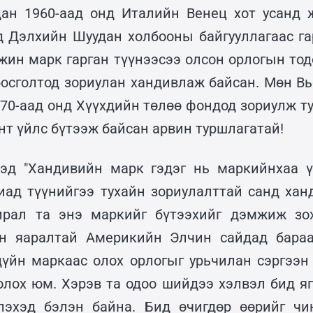
ан 1960-аад онд Италийн Венец хот усанд 
д Дэлхийн Шуудан холбооны байгууллагаас га
жин марк гарган түүнээсээ олсон орлогын тодо
босголтод зориулан хандивлаж байсан. Мөн 
970-аад онд Хүүхдийн төлөө фондод зориулж т
нт үйлс бүтээж байсан арвин туршлагатай!
эд "Хандивийн марк гэдэг нь маркийнхаа ү
иад түүнийгээ тухайн зориулалттай санд хан
ирал та энэ маркийг бүтээхийг дэмжиж зо
нэн яаралтай Америкийн Элчин сайдад бараа
үйн маркаас олох орлогыг урьчилан сэргээн
олох юм. Хэрэв та одоо шийдээ хэлвэл бид яг
хлэхэд бэлэн байна. Бид өчигдөр өөрийг чи