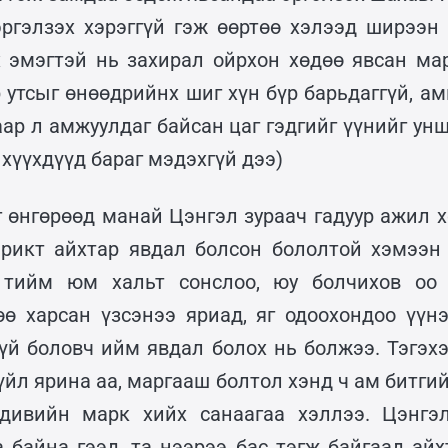
эргэлзэх хэрэггүй гэж өөртөө хэлээд ширээн 
х эмэгтэй нь захирал ойрхон хөдөө явсан ма
ар утсыг өнөөдрийнх шиг хүн бүр барьдаггүй, 
аар л амжуулдаг байсан цаг гэдгийг үүнийг ун
 хүүхдүүд бараг мэдэхгүй дээ)
г өнгөрөөд манай Цэнгэл зураач гадуур ажил 
рикт айхтар явдал болсон бололтой хэмээн
 тийм юм хальт сонслоо, юу болчихов оо 
өө харсан үзсэнээ яриад, яг одоохондоо үүн
үй боловч ийм явдал болох нь болжээ. Тэгэхэ
үйл ярина аа, маргааш болтол хэнд ч ам битгий
ндивийн марк хийх санаагаа хэллээ. Цэнгэл
а байна гээд, та нээрээ бас тэгж байгаад айх