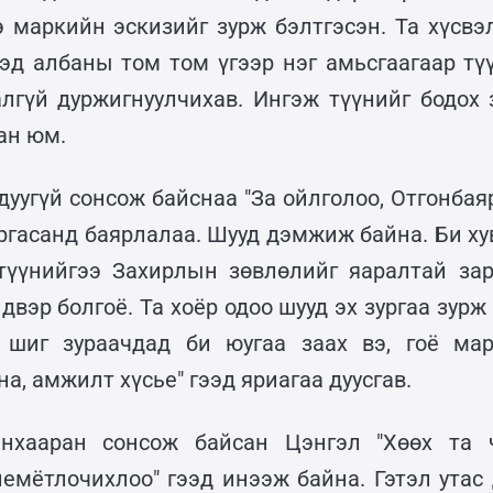
э маркийн эскизийг зурж бэлтгэсэн. Та хүсвэ
ээд албаны том том үгээр нэг амьсгаагаар түү
лгүй дуржигнуулчихав. Ингэж түүнийг бодох 
ан юм.
дуугүй сонсож байснаа "За ойлголоо, Отгонбая
аргасанд баярлалаа. Шууд дэмжиж байна. Би х
 түүнийгээ Захирлын зөвлөлийг яаралтай за
вэр болгоё. Та хоёр одоо шууд эх зургаа зурж 
 шиг зураачдад би юугаа заах вэ, гоё мар
на, амжилт хүсье" гээд яриагаа дуусгав.
аран сонсож байсан Цэнгэл "Хөөх та ч
емётлочихлоо" гээд инээж байна. Гэтэл утас 