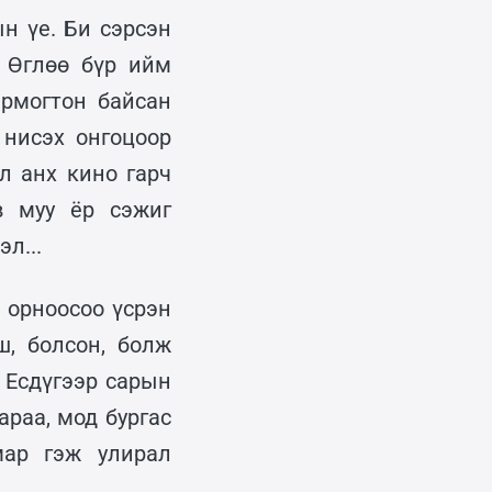
н үе. Би сэрсэн
. Өглөө бүр ийм
йрмогтон байсан
 нисэх онгоцоор
л анх кино гарч
в муу ёр сэжиг
л...
 орноосоо үсрэн
ш, болсон, болж
 Есдүгээр сарын
раа, мод бургас
мар гэж улирал