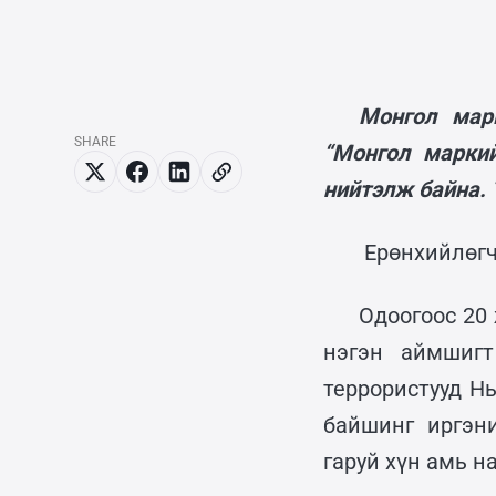
Монгол мар
SHARE
“Монгол марки
нийтэлж байна. 
Ерөнхийлөгч
Одоогоос 20
нэгэн аймшигт
террористууд Н
байшинг иргэн
гаруй хүн амь н