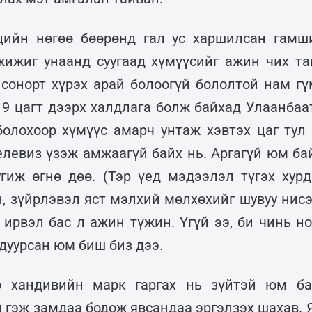
цийн нөгөө бөөрөнд гал ус харшилсан гамш
ижиг унаанд суугаад хүмүүсийг ажин чих та
сонорт хүрэх арай болоогүй бололтой нам гү
 9 цагт дээрх халдлага болж байхад Улаанбаат
болохоор хүмүүс амарч унтаж хэвтэх цаг тул 
телевиз үзэж амжаагүй байх нь. Аргагүй юм ба
гиж өгнө дөө. (Тэр үед мэдээлэл түгэх хур
, зүйрлэвэл яст мэлхий мөлхөхийг шувуу нисэ
 ирвэл бас л ажин түжин. Үгүй ээ, би чинь н
дуурсан юм биш биз дээ.
р хандивийн марк гаргах нь зүйтэй юм бай
 гэж замдаа бодож явсандаа эргэлзэх шахав. 