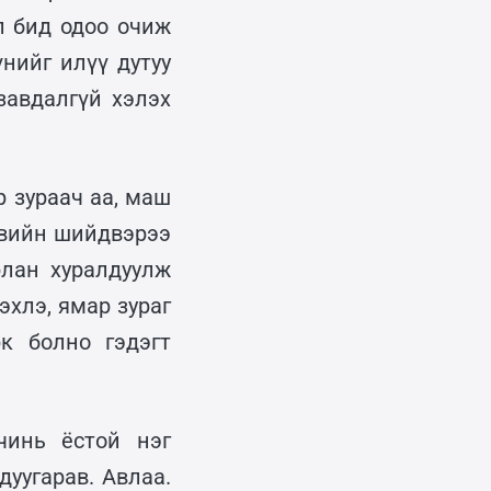
л бид одоо очиж
нийг илүү дутуу
завдалгүй хэлэх
р зураач аа, маш
увийн шийдвэрээ
рлан хуралдуулж
эхлэ, ямар зураг
к болно гэдэгт
инь ёстой нэг
дуугарав. Авлаа.