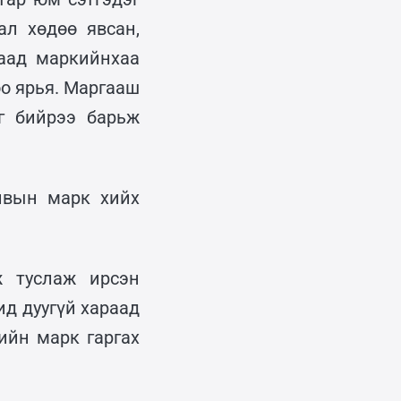
л хөдөө явсан,
аад маркийнхаа
оо ярья. Маргааш
г бийрээ барьж
ивын марк хийх
ж туслаж ирсэн
д дуугүй хараад
ийн марк гаргах