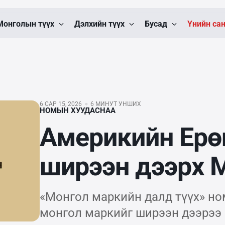
Монголын түүх
Дэлхийн түүх
Бусад
Үнийн са
6 САР 15, 2026
6 МИНУТ УНШИХ
НОМЫН ХУУДАСНАА
Америкийн Ерө
ширээн дээрх 
«Монгол маркийн далд түүх» но
монгол маркийг ширээн дээрээ 