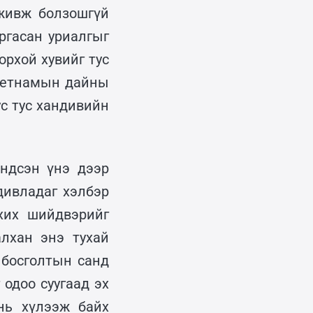
живж болзошгүй
ргасан уриалгыг
рхой хувийг тус
Вьетнамын дайны
ус тус хандивийн
ндсэн үнэ дээр
дивладаг хэлбэр
хих шийдвэрийг
лхан энэ тухай
 босголтын санд
 одоо суугаад эх
нь хүлээж байх