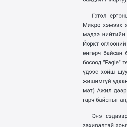
Гэтэл ертөн
Микро хэмээх ж
мэдээ нийтийн 
Йоркт өглөөний
өнгөрч байсан 
босоод “Eagle" 
үдээс хойш шуу
жишимгүй удаан
мэт) Ажил дээр
гарч байсныг ан
Энэ сэдвээ
захиралтай ярья