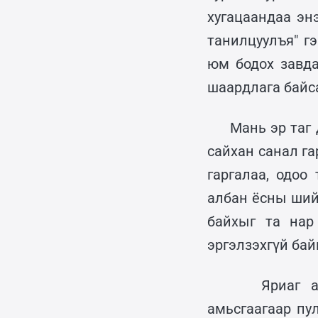
хугацаандаа эн
танилцуулъя" г
юм бодох завда
шаардлага байс
Мань эр таг 
сайхан санал г
гаргалаа, одоо
албан ёсны шийд
байхыг та нар
эргэлзэхгүй бай
Яриаг анха
амьсгаагаар пул