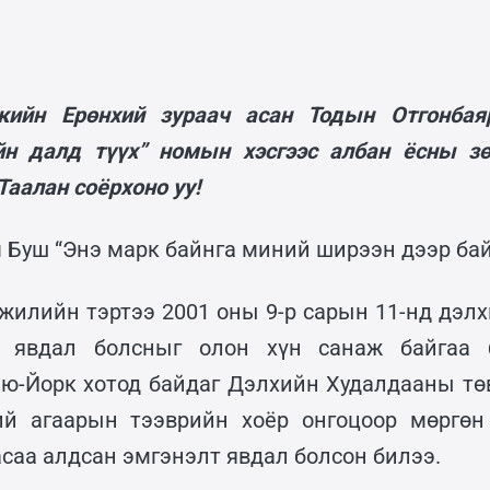
кийн Ерөнхий зураач асан Тодын Отгонба
йн далд түүх” номын хэсгээс албан ёсны зө
Таалан соёрхоно уу!
 Буш “Энэ марк байнга миний ширээн дээр бай
 жилийн тэртээ 2001 оны 9-р сарын 11-нд дэлх
 явдал болсныг олон хүн санаж байгаа 
ью-Йорк хотод байдаг Дэлхийн Худалдааны тө
ий агаарын тээврийн хоёр онгоцоор мөргөн 
асаа алдсан эмгэнэлт явдал болсон билээ.