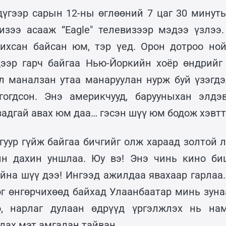
дүгээр сарын 12-ны өглөөний 7 цаг 30 минуты
изээ асааж “Eagle" телевизээр мэдээ үзлээ
ихсан байсан юм, тэр үед. Орон дотроо но
ээр гарч байгаа Нью-Йоркийн хоёр өндрийг
л маналзан утаа манаруулан нурж буй үзэгдэ
гогдсон. Энэ америкчууд, барууныхан элдэ
задгай авах юм даа… гэсэн шүү юм бодож хэвттэ
гуур гүйж байгаа бичгийг олж хараад золтой л
ин дахин уншлаа. Юу вэ! Энэ чинь кино би
айна шүү дээ! Ингээд ажилдаа явахаар гарлаа.
ог өнгөрчихөөд байхад Улаанбаатар минь зунаа
о, нарлаг дулаан өдрүүд үргэлжлэх нь на
лах мэт амгалан тайван.