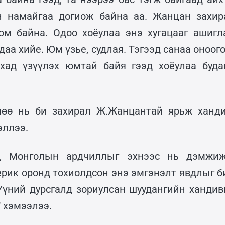
н намайгаа догиож байна аа. Жанцан захира
юм байна. Одоо хоёулаа энэ хугацааг ашигл
сдаа хийе. Юм үзье, судлая. Тэгээд санаа оноог
ихад үзүүлэх юмтай байя гээд хоёулаа буда
лөө нь би захирал Ж.Жанцантай ярьж ханд
эллээ.
а, Монголын ардчиллыг эхнээс нь дэмжи
ерик оронд тохиолдсон энэ эмгэнэлт явдлыг би
 Үүний дурсгалд зориулсан шуудангийн хандив
 хэмээлээ.