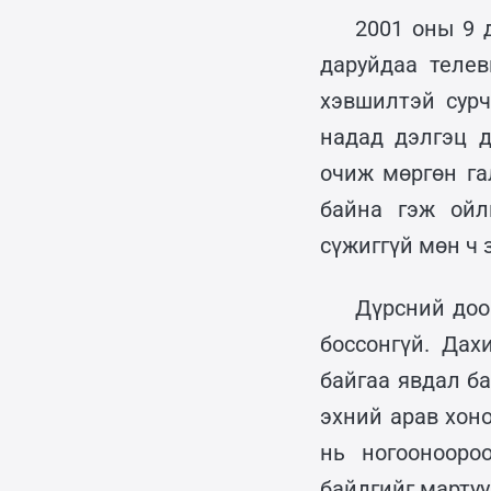
2001 оны 9 
даруйдаа телев
хэвшилтэй сурч
надад дэлгэц д
очиж мөргөн га
байна гэж ойл
сүжиггүй мөн ч 
Дүрсний доо
боссонгүй. Дах
байгаа явдал б
эхний арав хон
нь ногоонооро
байдгийг мартуу