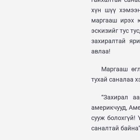
хүн шүү хэмээ
маргааш ирэх 
эскизийг тус ту
захиралтай яр
авлаа!
Маргааш өг
тухай саналаа х
“Захирал а
америкчууд, Ам
сууж болохгүй!
саналтай байна"