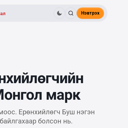
Нэвтрэх
нал
нхийлөгчийн
Монгол марк
моос. Ерөнхийлөгч Буш нэгэн
байлгахаар болсон нь.