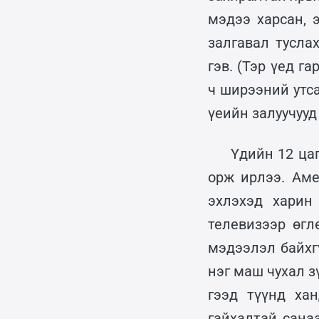
мэдээ харсан, 
залгавал тусла
гэв. (Тэр үед г
ч ширээний утс
үеийн залуучууд
Үдийн 12 ца
орж ирлээ. Аме
эхлэхэд харин
телевизээр өгл
мэдээлэл байхг
нэг маш чухал з
гээд түүнд ха
гайхалтай сана