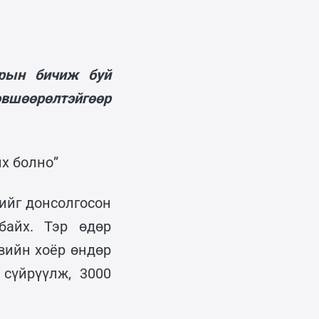
ярын бичиж буй
вшөөрөлтэйгөөр
х болно”
ийг донсолгосон
байх. Тэр өдөр
вийн хоёр өндөр
сүйрүүлж, 3000