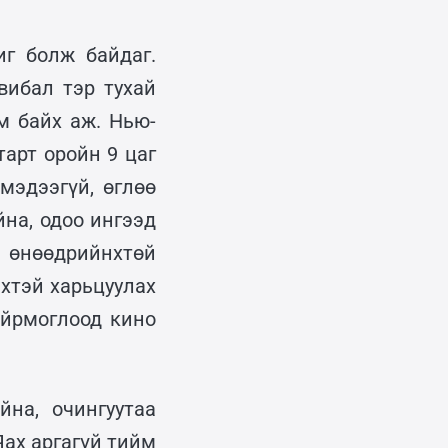
иг болж байдаг.
вибал тэр тухай
м байх аж. Нью-
арт оройн 9 цаг
мэдээгүй, өглөө
йна, одоо ингээд
д өнөөдрийнхтөй
хтэй харьцуулах
ойрмоглоод кино
на, очингуутаа
Яах аргагүй тийм