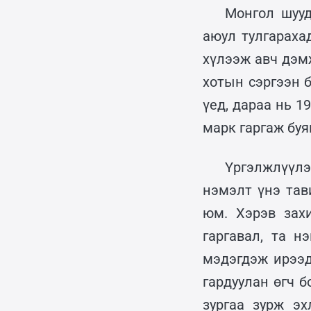
Монгол шууд
аюул тулгараха
хүлээж авч дэм
хотын сэргээн 
үед, дараа нь 1
марк гаргаж буя
Үргэлжлүүлэ
нэмэлт үнэ тав
юм. Хэрэв зах
гаргавал, та 
мэдэгдэж ирээд
гардуулан өгч б
зургаа зурж э