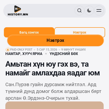
Багц сонгох
Нэвтрэх
Нэвтрэх
PAID-ONLY POST
5 САР 15, 2026
9 МИНУТ УНШИХ
НАМТАР, ХУУЧ ЯРИА
ҮНДЭСНИЙ БӨХ
Амьтан хүн юу гэх вэ, та
намайг амлахдаа яадаг юм
Сан.Пүрэв гуайн дурсамж нийтлэл. Ард
түмний дунд домог болж алдаршсан бярт
арслан Ө.Эрдэнэ-Очирын тухай.