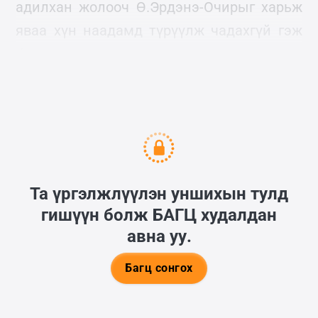
адилхан жолооч Ө.Эрдэнэ-Очирыг харьж
яваа хүн наадамд түрүүлж чадахгүй гэж
бодсон ч юм уу ажлаас нь чөлөөлж
бэлтгэлд гаргаагүй юм билээ.
Та үргэлжлүүлэн уншихын тулд
гишүүн болж
БАГЦ
худалдан
авна уу.
Багц сонгох