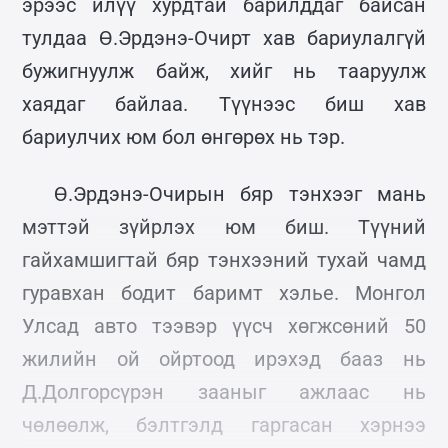
эрээс илүү хурдтай барилддаг байсан
тулдаа Ө.Эрдэнэ-Очирт хав бариулалгүй
бужигнуулж байж, хийг нь тааруулж
хаядаг байлаа. Түүнээс биш хав
бариулчих юм бол өнгөрөх нь тэр.
Ө.Эрдэнэ-Очирын бяр тэнхээг мань
мэттэй зүйрлэх юм биш. Түүний
гайхамшигтай бяр тэнхээний тухай чамд
гуравхан бодит баримт хэлье. Монгол
Улсад авто тээвэр үүсч хөгжсөний 50
жилийн ой ойртоод ирэхэд бааз нь
Д.Долгорсүрэн зааныг ажлаас нь
чөлөөлж, бэлтгэлд гаргасан хэрнээ