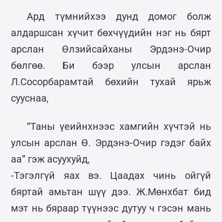
Ард түмнийхээ дунд домог болж
алдаршсан хүчит бөхчүүдийн нэг нь бярт
арслан Өлзийсайханы Эрдэнэ-Очир
бөлгөө. Би бээр улсын арслан
Л.Сосорбарамтай бөхийн тухай ярьж
сууснаа,
“Таны үеийнхнээс хамгийн хүчтэй нь
улсын арслан Ө. Эрдэнэ-Очир гэдэг байх
аа” гэж асуухуйд,
-Тэгэлгүй яах вэ. Цаадах чинь ойгүй
бяртай амьтан шүү дээ. Ж.Мөнхбат бид
мэт нь бяраар түүнээс дутуу ч гэсэн мань