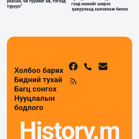
унасан, чи түүнийг ав, тэгээд
гээд намайг ширээ
түрүүл”
давуулаад хаячихаж билээ
Холбоо барих
Бидний тухай
Багц сонгох
Нууцлалын
бодлого
History.m