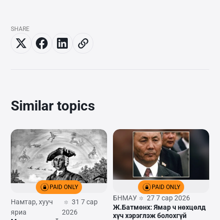
SHARE
Similar topics
PAID ONLY
PAID ONLY
БНМАУ
27 7 сар 2026
Намтар, хууч
31 7 сар
Ж.Батмөнх: Ямар ч нөхцөлд
яриа
2026
хүч хэрэглэж болохгүй