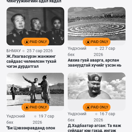
Мянгуужингийн адал явдал
PAID ONLY
PAID ONLY
Үндэсний
22 7 сар
БНМАУ
25 7 сар 2026
бөх
2026
Ж.Лхагвасүрэн жанжинг
Авхиа гуай аварга, арслан
сайдаас чөлөөлсөн тухай
заануудтай хүчийг үзсэн нь
нэгэн дурдатгал
PAID ONLY
PAID ONLY
Үндэсний
16 7 сар
Үндэсний
19 7 сар
бөх
2026
бөх
2026
Д.Хадбаатар агсан: Та яаж
"Би Цэвээнравданд олон
суйлдаг юм гэхэд, ингэж