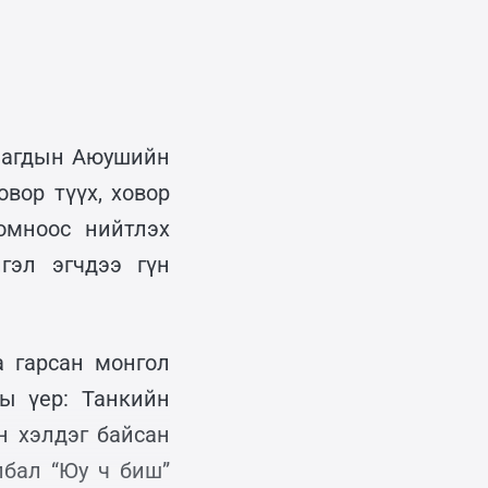
Загдын Аюушийн
вор түүх, ховор
омноос нийтлэх
гэл эгчдээ гүн
а гарсан монгол
ы үер: Танкийн
н хэлдэг байсан
илбал “Юу ч биш”