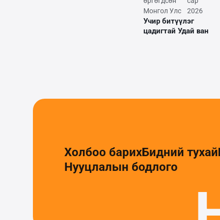
өргөгдсөн
сар
Монгол Улс
2026
Учир битүүлэг
цадигтай Удай ван
Холбоо барих
Бидний тухай
Нууцлалын бодлого