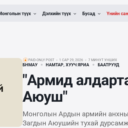
Монголын түүх
Дэлхийн түүх
Бусад
Үнийн са
PAID-ONLY POST
1 САР 29, 2026
7 МИНУТ УНШИХ
БНМАУ
НАМТАР, ХУУЧ ЯРИА
БААТРУУД
"Армид алдарт
Аюуш"
Монголын Ардын армийн анхны 
Загдын Аюушийн тухай дурсамж