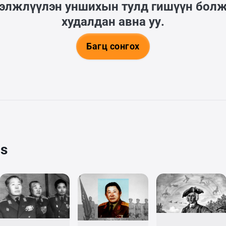
гэлжлүүлэн уншихын тулд гишүүн бол
худалдан авна уу.
Багц сонгох
cs