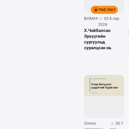
PAID ONLY
БНМАУ
05 8 сар
2026
Х.Чойбалсан
Эрхүүгийн
сургуульд
суралцсан нь
Олноо
30 7