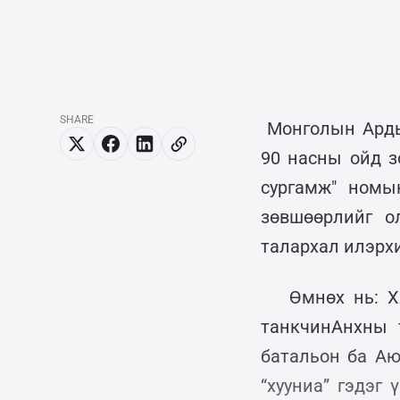
SHARE
Монголын Арды
90 насны ойд з
сургамж" номы
зөвшөөрлийг о
талархал илэрх
Өмнөх нь: Х
танкчинАнхны 
батальон ба Аю
“хууниа” гэдэг 