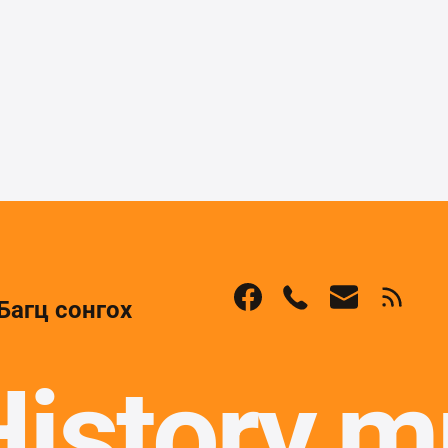
Багц сонгох
History.m