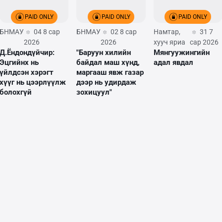
PAID ONLY
PAID ONLY
PAID ONLY
БНМАУ
04 8 сар
БНМАУ
02 8 сар
Намтар,
31 7
2026
2026
хууч яриа
сар 2026
Д.Ёндондүйчир:
"Баруун хилийн
Мянгуужингийн
Эцгийнх нь
байдал маш хүнд,
адал явдал
үйлдсэн хэрэгт
маргааш явж газар
хүүг нь цээрлүүлж
дээр нь удирдаж
болохгүй
зохицуул"