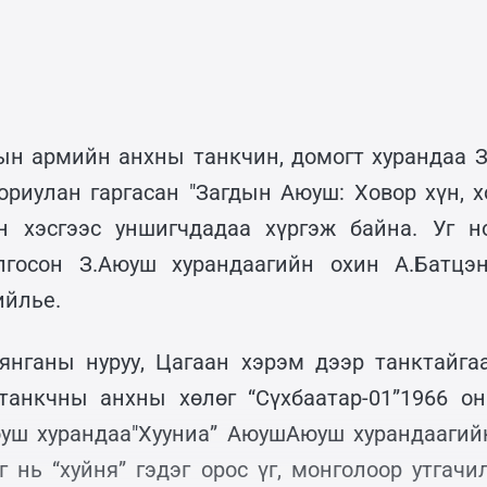
н армийн анхны танкчин, домогт хурандаа 
ориулан гаргасан "Загдын Аюуш: Ховор хүн, хо
н хэсгээс уншигчдадаа хүргэж байна. Уг н
лгосон З.Аюуш хурандаагийн охин А.Батцэн
ийлье.
янганы нуруу, Цагаан хэрэм дээр танктайга
танкчны анхны хөлөг “Сүхбаатар-01”1966 он
уш хурандаа"Хууниа” АюушАюуш хурандаагий
үг нь “хуйня” гэдэг орос үг, монголоор утгач