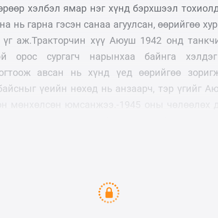
өөрөөр хэлбэл ямар нэг хүнд бэрхшээл тохиол
на нь гарна гэсэн санаа агуулсан, өөрийгөө ху
 үг аж.Тракторчин хүү Аюуш 1942 онд танкч
эй орос сургагч нарынхаа байнга хэлдэ
огтоож авсан нь хүнд үед өөрийгөө зоригж
байсныг үеийн нөхөд нь анзаарч, тэр үгийг А
он мөнхөлсөн юмсанжээ.-1945 оны чөлөөлөх 
 хороо маршаар явж байтал Аюушийн танкны
гинжийг холбодог ган чагтууд) мултарчээ.