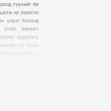
доход түүнийг би
рцалж эр зоригоо
ин цэрэг болоод
г үгийг өөрийн
уулах дуудлага,
юушийн нэг ёсны
дайнд танкийн 3
 гинжний пальц