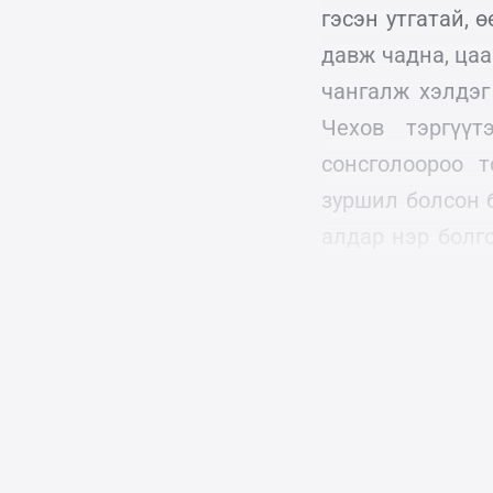
гэсэн утгатай, 
давж чадна, цаа
чангалж хэлдэг
Чехов тэргүүт
сонсголоороо т
зуршил болсон 
алдар нэр болг
дугаар тусгай
(хуруу гэх буюу 