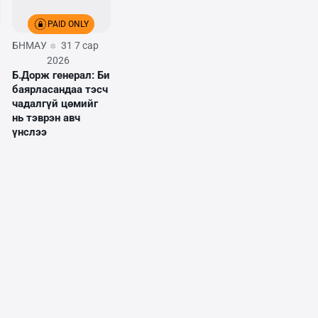
PAID ONLY
БНМАУ
31 7 сар
2026
Б.Дорж генерал: Би
баярласандаа тэсч
чадалгүй цөмийг
нь тэврэн авч
үнслээ