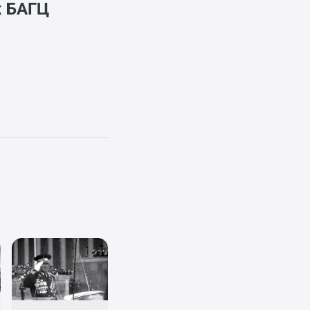
ж
БАГЦ