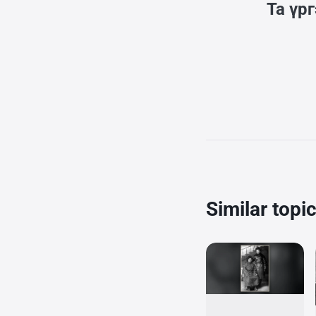
Та үр
Similar topi