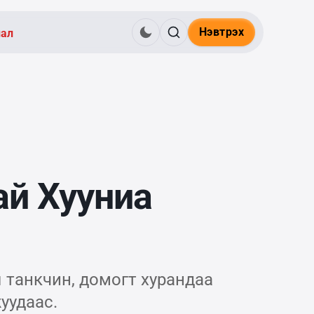
Нэвтрэх
нал
ай Хууниа
танкчин, домогт хурандаа
уудаас.