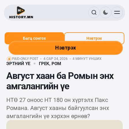
Багц сонгох
Нэвтрэх
Нэвтрэх
PAID-ONLY POST
4 САР 24, 2026
4 МИНУТ УНШИХ
ЭРТНИЙ ҮЕ
ГРЕК, РОМ
Август хаан ба Ромын энх
амгалангийн үе
НТӨ 27 оноос НТ 180 он хүртэлх Пакс
Романа. Август хааны байгуулсан энх
амгалангийн үе хэрхэн өрнөв?