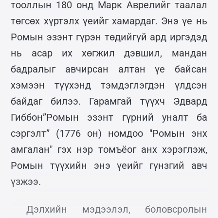
тооллын 180 онд Марк Аврелийг таалал
төгсөх хүртэлх үеийг хамардаг. Энэ үе нь
Ромын эзэнт гүрэн төдийгүй ард иргэдэд
нь асар их хөгжил дэвшил, мандан
бадралыг авчирсан алтан үе байсан
хэмээн түүхэнд тэмдэглэгдэн үлдсэн
байдаг билээ. Гарамгай түүхч Эдвард
Гиббон”Ромын эзэнт гүрний уналт ба
сэргэлт” (1776 он) номдоо "Ромын энх
амгалан" гэх нэр томъёог анх хэрэглэж,
Ромын түүхийн энэ үеийг гүнзгий авч
үзжээ.
Дэлхийн мэдээлэл, боловсролын