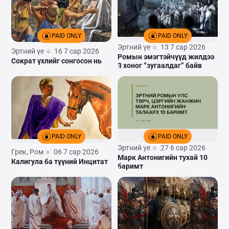
PAID ONLY
PAID ONLY
Эртний үе
13 7 сар 2026
Эртний үе
16 7 сар 2026
Ромын эмэгтэйчүүд жилдээ
Сократ үхлийг сонгосон нь
3 хоног “зугаалдаг” байв
PAID ONLY
PAID ONLY
Эртний үе
27 6 сар 2026
Грек, Ром
06 7 сар 2026
Марк Антонигийн тухай 10
Калигула ба түүний Инцитат
баримт