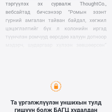
тэргүүлэх эх сурвалж ThoughtCo.,
вебсайтад бичсэнээр “Ромын эзэнт
гүрний амгалан тайван байдал, хөгжил
цэцэглэлтийг бүх л колонийн иргэд
түүнчлэн ромчууд өөрсдөө халуун дотноор
мэдэрч, шударгаар хүлээн зөвшөөрсөн”
гэж түүхч Эдвард Гиббон өөрийн
бүтээлдээ дурдсан байдаг.
Та үргэлжлүүлэн уншихын тулд
гишүүн болж
БАГЦ
худалдан