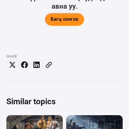
авна уу.
Багц сонгох
SHARE
Similar topics