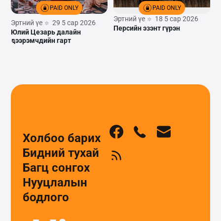
PAID ONLY
PAID ONLY
Эртний үе
18 5 сар 2026
Эртний үе
29 5 сар 2026
Персийн эзэнт гүрэн
Юлий Цезарь далайн
дээрэмчдийн гарт
Холбоо барих
Бидний тухай
Багц сонгох
Нууцлалын
бодлого