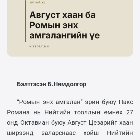
Бэлтгэсэн Б.Нямдолгор
“Ромын энх амгалан" эрин буюу Пакс
Романа нь Нийтийн тооллын өмнөх 27
онд Октавиан буюу Август Цезарийг хаан
ширээнд заларснаас хойш Нийтийн