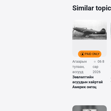
Similar topi
PAID ONLY
Агаарын
06 8
тулаан,
сар
ассууд
2026
Зөвлөлтийн
асуудын хайртай
Америк онгоц