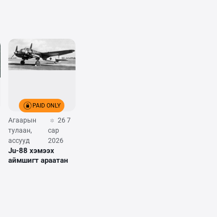
PAID ONLY
Агаарын
26 7
тулаан,
сар
ассууд
2026
Ju-88 хэмээх
аймшигт араатан