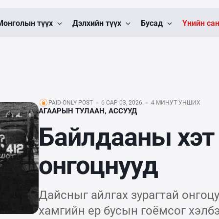
Монголын түүх
Дэлхийн түүх
Бусад
Үнийн са
PAID-ONLY POST
6 САР 03, 2026
4 МИНУТ УНШИХ
АГААРЫН ТУЛААН, АССУУД
Байлдааны хэт 
онгоцнууд
Дайсныг айлгах зурагтай онгоцу
хамгийн ер бусын гоёмсог хэлбэ