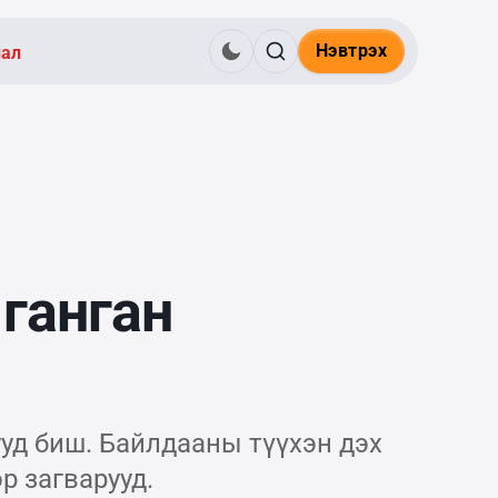
Нэвтрэх
нал
ганган
уд биш. Байлдааны түүхэн дэх
р загварууд.