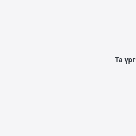
нь тодорхой.
Та үр