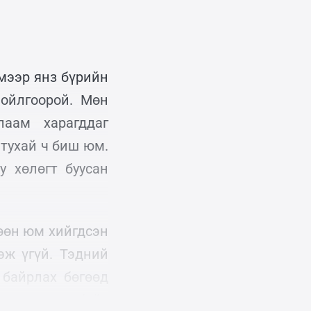
мээр янз бүрийн
 ойлгоорой. Мөн
лаам харагддаг
 тухай ч биш юм.
у хөлөгт буусан
өөн юм хийгдсэн
эж үгүй. Тэдний
 байрлах бөгөөд
 нисгэгч нар байх