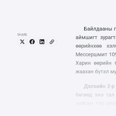
Байлдааны г
SHARE
аймшигт зурагт
өөрийнхөө хэл
Мессершмит 109,
Харин өөрийн б
жаахан бүтэл му
Дэлхийн 2-р
бөгөөд энэ тал
хийсэн тэр оло
тэдэн дунд сайн 