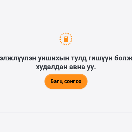
гэлжлүүлэн уншихын тулд гишүүн бол
худалдан авна уу.
Багц сонгох