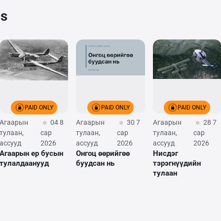
cs
PAID ONLY
PAID ONLY
PAID ONLY
Агаарын
04 8
Агаарын
30 7
Агаарын
28 7
тулаан,
сар
тулаан,
сар
тулаан,
сар
ассууд
2026
ассууд
2026
ассууд
2026
Агаарын ер бусын
Онгоц өөрийгөө
Нисдэг
тулалдаанууд
буудсан нь
тэрэгнүүдийн
тулаан