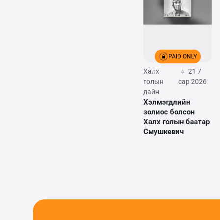
PAID ONLY
Халх
21 7
голын
сар 2026
дайн
Хэлмэгдлийн
золиос болсон
Халх голын баатар
Смушкевич