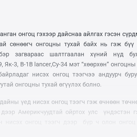
анган онгоц гэхээр дайснаа айлгах гэсэн сүрд
ай сөнөөгч онгоцны тухай байх нь гэж бүү
бэр загвараас шалтгаалан хүний нүд бу
 Як-3, B-1B lancer,Су-34 мэт “хөөрхөн” онгоцны
айрладаг нисэх онгоц тээгчээ андуурч буру
утай онгоцны тухай өгүүлэх болно.
 дайны үед нисэх онгоц тээгч гэж өчнөөн төчн
 дээр Америкчуудтай ойртох улс үндэстэн г
н нисэх онгоц тээгч дээр бүр ч олон онгоц
муу, бүтэлтэй бүтэлгүй, азтай азгүй олон зуун