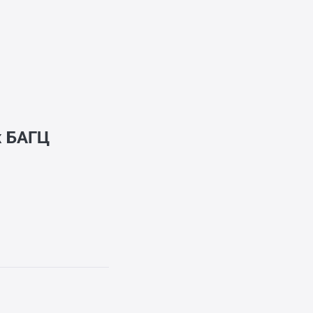
ж
БАГЦ