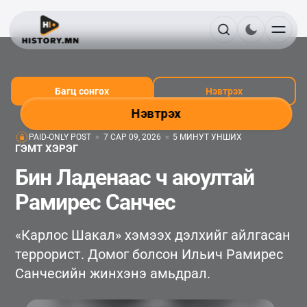
Багц сонгох
Нэвтрэх
Нэвтрэх
PAID-ONLY POST
7 САР 09, 2026
5 МИНУТ УНШИХ
ГЭМТ ХЭРЭГ
Бин Ладенаас ч аюултай
Рамирес Санчес
«Карлос Шакал» хэмээх дэлхийг айлгасан
террорист. Домог болсон Ильич Рамирес
Санчесийн жинхэнэ амьдрал.