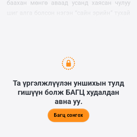
баахан мөнгө аваад усанд хаясан чулуу
шиг алга болсон нэгэн “сайн эрийн” тухай
домог шиг яриаг та сонсож байсан л байж
таараа.
Та үргэлжлүүлэн уншихын тулд
гишүүн болж
БАГЦ
худалдан
авна уу.
Багц сонгох