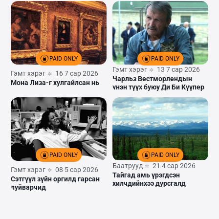
PAID ONLY
PAID ONLY
Гэмт хэрэг
13 7 сар 2026
Гэмт хэрэг
16 7 сар 2026
Чарльз Вестморлендын
Мона Лиза-г хулгайлсан нь
үнэн түүх буюу Ди Би Күүпер
PAID ONLY
PAID ONLY
Баатрууд
21 4 сар 2026
Гэмт хэрэг
08 5 сар 2026
Тайгад амь үрэгдсэн
Сэтгүүл зүйн оргилд гарсан
хилчдийнхээ дурсгалд
луйварчид