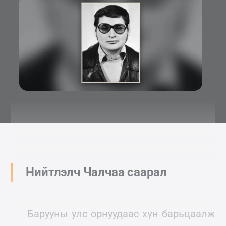
Нийтлэлч Чалчаа саарал
Барууны улс орнуудаас хүн барьцаалж