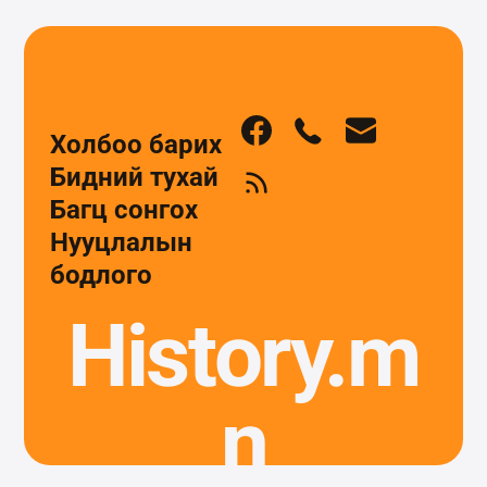
Холбоо барих
Бидний тухай
Багц сонгох
Нууцлалын
бодлого
History.m
n