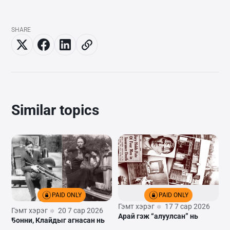
SHARE
Similar topics
PAID ONLY
PAID ONLY
Гэмт хэрэг
17 7 сар 2026
Гэмт хэрэг
20 7 сар 2026
Арай гэж “алуулсан” нь
Бонни, Клайдыг агнасан нь