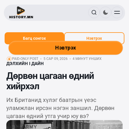
Багц сонгох
Нэвтрэх
Нэвтрэх
PAID-ONLY POST
5 САР 09, 2026
4 МИНУТ УНШИХ
ДЭЛХИЙН I ДАЙН
Дөрвөн цагаан өдний
хийрхэл
Их Британид хүлэг баатрын үеэс
уламжлан ирсэн нэгэн заншил. Дөрвөн
цагаан өдний утга учир юу вэ?