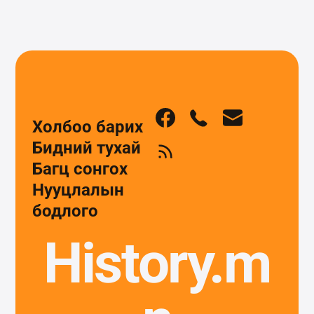
Холбоо барих
Бидний тухай
Багц сонгох
Нууцлалын
бодлого
History.m