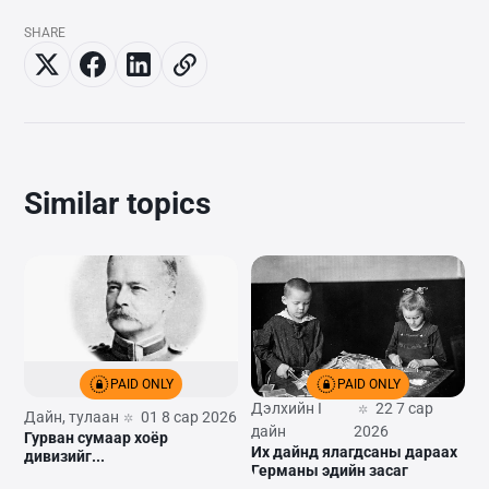
SHARE
Similar topics
PAID ONLY
PAID ONLY
Дэлхийн I
22 7 сар
Дайн, тулаан
01 8 сар 2026
дайн
2026
Гурван сумаар хоёр
Их дайнд ялагдсаны дараах
дивизийг...
Германы эдийн засаг