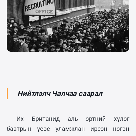
Нийтлэлч Чалчаа саарал
Их Британид аль эртний хүлэг
баатрын үеэс уламжлан ирсэн нэгэн