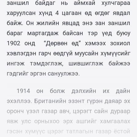
заншил байдаг нь аймхай хулчгараа
харуулсан хүнд 4 цагаан өд өгдөг явдал
байж. Он жилийн явцад энэ зан заншил
бараг мартагдаж байсан тэр үед буюу
1902 онд “Дөрвөн өд” хэмээх зохиол
хэвлэгдэн гарч өөдгүй муусайн хүмүүсийг
ингэж тэмдэглэж, шившиглэж байжээ
гэдгийг эргэн сануулжээ.
1914 он болж дэлхийн их дайн
эхэллээ. Британийн эзэнт гүрэн даяар эх
оронч үзэл газар авч, цэрэгт сайн дураар
явж улс орныхоо эрх ашгийг хамгаалах
гэсэн хүмүүс цэрэг татлагын газар ёстой