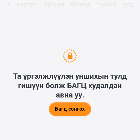
л овоорч байсан бөгөөд тухайн үед
нэмэлтээр 100 000 гаруй цэрэг татахад л
хангалттай гэж тооцож байсан гэдэг.
Та үргэлжлүүлэн уншихын тулд
гишүүн болж
БАГЦ
худалдан
авна уу.
Багц сонгох