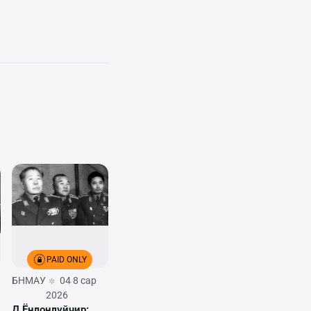
PAID ONLY
БНМАУ
04 8 сар
2026
Д.Ёндондүйчир: