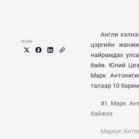
Англи хэлнэ
SHARE
цэргийн жанжи
найрамдах улса
байв. Юлий Цез
Марк Антониги
талаар 10 барим
#1 Марк Ант
байжээ
Маркус Анто