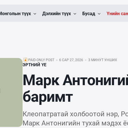
Монголын түүх
Дэлхийн түүх
Бусад
Үнийн са
PAID-ONLY POST
6 САР 27, 2026
3 МИНУТ УНШИХ
ЭРТНИЙ ҮЕ
Марк Антонигий
баримт
Клеопатратай холбоотой нэр, Р
Марк Антонигийн тухай мэдэх ё