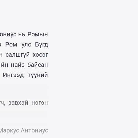
тониус нь Ромын
р Ром улс Бүгд
н салшгүй хэсэг
ийн найз байсан
 Ингээд түүний
ч, завхай нэгэн
Маркус Антониус