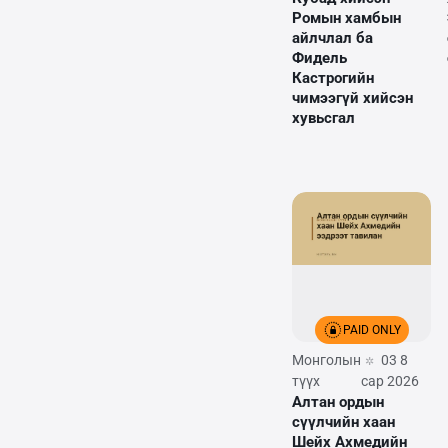
Ромын хамбын
айлчлал ба
Фидель
Кастрогийн
чимээгүй хийсэн
хувьсгал
PAID ONLY
Монголын
03 8
түүх
сар 2026
Алтан ордын
сүүлчийн хаан
Шейх Ахмедийн