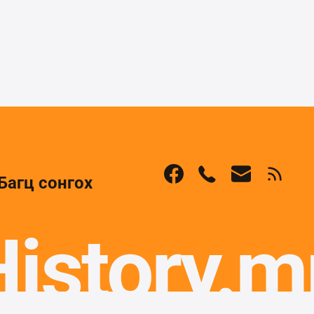
Багц сонгох
History.m