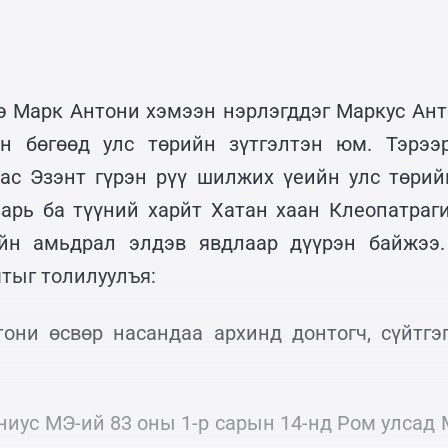
э Марк Антони хэмээн нэрлэгддэг Маркус Ан
н бөгөөд улс төрийн зүтгэлтэн юм. Тэрээ
ас Эзэнт гүрэн рүү шилжих үеийн улс төрий
арь ба түүний харйт Хатан хаан Клеопатраг
йн амьдрал элдэв явдлаар дүүрэн байжээ.
тыг толилуулъя:
они өсвөр насандаа архинд донтогч, сүйтгэг
ниус МЭ-ий 83 оны 1-р сарын 14-нд Ром улсад 