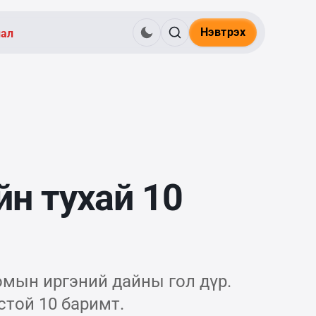
Нэвтрэх
нал
н тухай 10
омын иргэний дайны гол дүр.
стой 10 баримт.