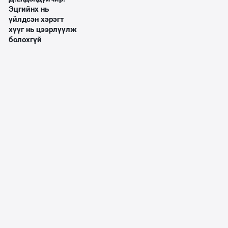
Эцгийнх нь
үйлдсэн хэрэгт
хүүг нь цээрлүүлж
болохгүй