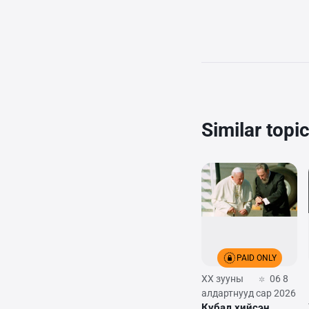
Similar topi
PAID ONLY
XX зууны
06 8
алдартнууд
сар 2026
Кубад хийсэн