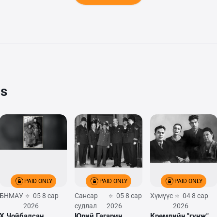
cs
PAID ONLY
PAID ONLY
PAID ONLY
БНМАУ
05 8 сар
Сансар
05 8 сар
Хүмүүс
04 8 сар
2026
судлал
2026
2026
Х.Чойбалсан
Юрий Гагарин
Кремлийн "гүнж"