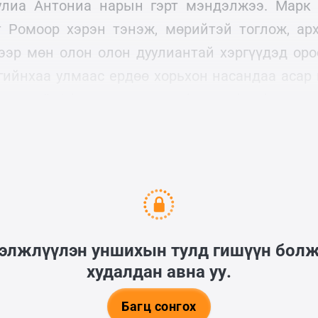
улиа Антониа нарын гэрт мэндэлжээ. Марк 
 Ромоор хэрэн тэнэж, мөрийтэй тоглож, арх
рээр мөн олон олон дуулиантай хэргүүдэд ор
нгийнхаа улмаас ердөө хорьхон насандаа асар 
 эртний Афин руу зугтаж, философи болон и
гэлжлүүлэн уншихын тулд гишүүн бол
худалдан авна уу.
Багц сонгох