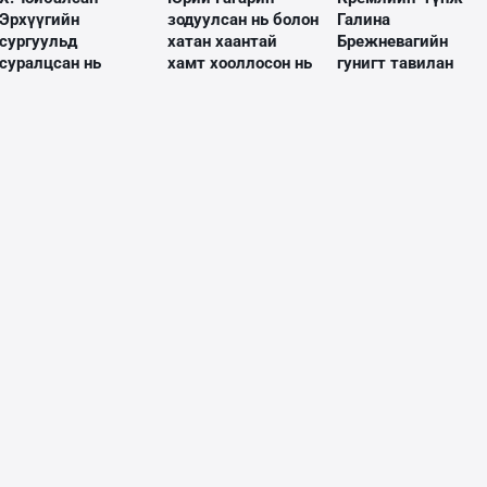
Эрхүүгийн
зодуулсан нь болон
Галина
сургуульд
хатан хаантай
Брежневагийн
суралцсан нь
хамт хооллосон нь
гунигт тавилан