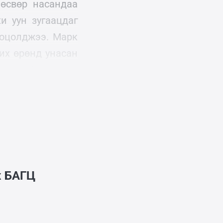
өсвөр насандаа
и уун зугаацдаг
ооцолджээ. Марк
их өрөнд унасан
лтгэлийн урлагт
ж
БАГЦ