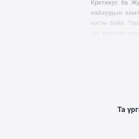
Кретикус ба Ж
найзуудын хамт
нэгэн байв. Тэ
хэт үрэлгэн за
байдаг. Улмаар
суралцжээ.
Та үр