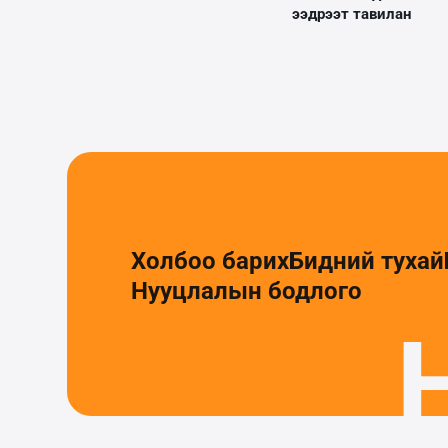
ээдрээт тавилан
Холбоо барих
Бидний тухай
Нууцлалын бодлого