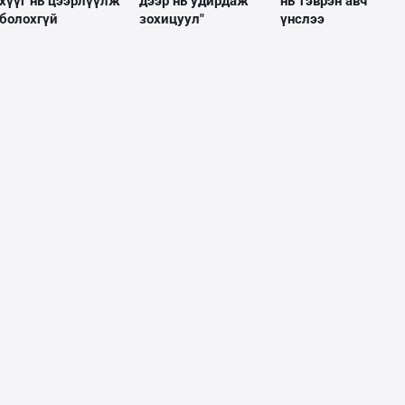
хүүг нь цээрлүүлж
дээр нь удирдаж
нь тэврэн авч
болохгүй
зохицуул"
үнслээ