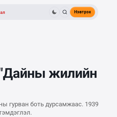
Нэвтрэх
нал
н "Дайны жилийн
ны гурван боть дурсамжаас. 1939
тэмдэглэл.