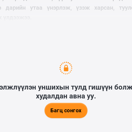
р дарийн утаа үнэрлэж, үзэж харсан, туулс
ж үлдээжээ.
н тэмдэглэл:
гэлжлүүлэн уншихын тулд гишүүн бол
худалдан авна уу.
Багц сонгох