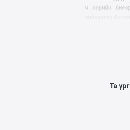
ч өөрийн биеэ
нийлүүлэн бичи
Дайны жилий
Та үр