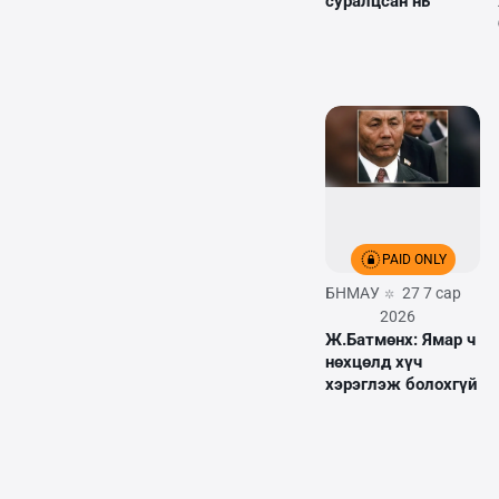
суралцсан нь
PAID ONLY
БНМАУ
27 7 сар
2026
Ж.Батмөнх: Ямар ч
нөхцөлд хүч
хэрэглэж болохгүй