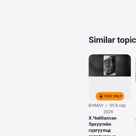
Similar topi
PAID ONLY
БНМАУ
05 8 сар
2026
Х.Чойбалсан
Эрхүүгийн
сургуульд