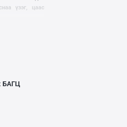
наа үзэг, цаас
ж
БАГЦ