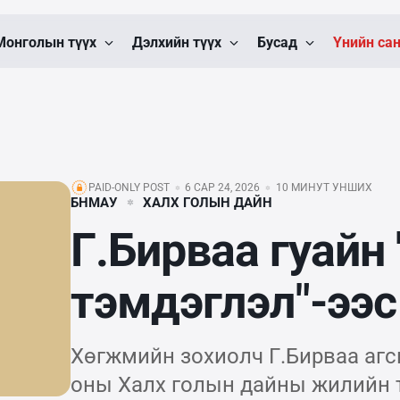
Монголын түүх
Дэлхийн түүх
Бусад
Үнийн са
PAID-ONLY POST
6 САР 24, 2026
10 МИНУТ УНШИХ
БНМАУ
ХАЛХ ГОЛЫН ДАЙН
Г.Бирваа гуай
тэмдэглэл"-ээс
Хөгжмийн зохиолч Г.Бирваа агс
оны Халх голын дайны жилийн 