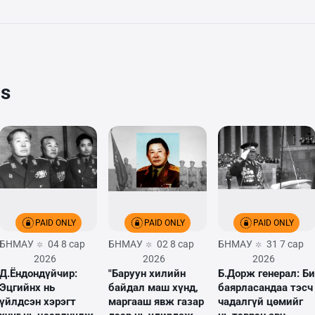
cs
PAID ONLY
PAID ONLY
PAID ONLY
БНМАУ
04 8 сар
БНМАУ
02 8 сар
БНМАУ
31 7 сар
2026
2026
2026
Д.Ёндондүйчир:
"Баруун хилийн
Б.Дорж генерал: Би
Эцгийнх нь
байдал маш хүнд,
баярласандаа тэсч
үйлдсэн хэрэгт
маргааш явж газар
чадалгүй цөмийг