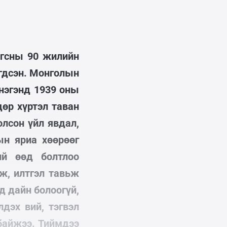
агсны 90 жилийн
гдсэн. Монголын
 нэгэнд 1939 оны
дөр хүртэл таван
лсон үйл явдал,
ын яриа хөөрөөг
ий өөд болтлоо
ж, илтгэл тавьж
д дайн болоогүй,
дэх вий, тэгвэл
 байжээ. Тиймдээ