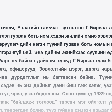
хиолч, Урлагийн гавьяат зүтгэлтэн Г.Бирваа 
глэл гурван боть ном хэдэн жилийн өмнө хэвлэ
ээрүүлэгчдийн нэгэн түүний гурван боть номын
гэрэнгүй бий. Энэ дайны эхнийхээс сүүлийн ө
барт нь байсан дайчны хувьд Г.Бирваа гуай бо
рга, офицерууд, Зөвлөлтийн цэрэг, дарга нар
наа дурдатглыг нь багтаасан байна. Түүн
 сэдэв нь энэ дайныг дайн биш гэж хэлж, үзэ
н үг, яриа, үзэл бодол юм. Олон түмэнд 1939 он
глаж “байлдаж тоглоод” тарсан мэт ойлголт үл
л, төөрөгдөл болно, түүх гуйвна хэмээн ярьдаг