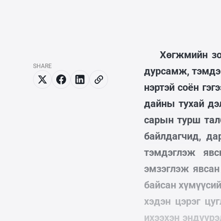
Хөгжмийн зо
SHARE
дурсамж, тэмдэ
нэртэй соён гэг
дайны тухай дэл
сарын турш тал
байлдагчид, да
тэмдэглэж явс
эмзэглэж явсан
байсан хүмүүсий
хэдэн цэрэг цу
ихээхэн эндүүрэ