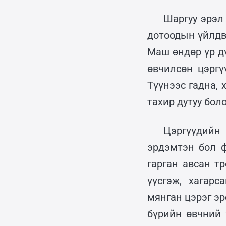
Шаргуу эрэл 
дотоодын үйлдв
Маш өндөр үр д
өвчилсөн цэргү
Түүнээс гадна, 
тахир дутуу бол
Цэргүүдийн
эрдэмтэн бол 
гарган авсан т
үүсгэж, хагарс
мянган цэрэг э
бүрийн өвчний 