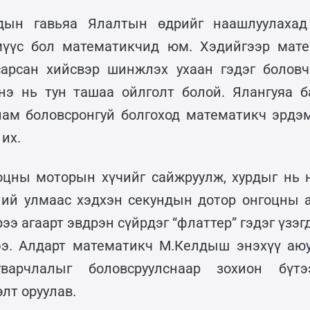
дын гавьяа Ялалтын өдрийг наашлуулахад
үмүүс бол математикчид юм. Хэдийгээр мате
сарсан хийсвэр шинжлэх ухаан гэдэг боловч
энэ нь тун ташаа ойлголт болой. Ялангуяа 
лам боловсронгуй болгоход математикч эрдэ
 их.
оцны моторын хүчийг сайжруулж, хурдыг нь 
ний улмаас хэдхэн секундын дотор онгоцны а
рээ агаарт эвдрэн сүйрдэг “флаттер” гэдэг үзэг
ээ. Алдарт математикч М.Келдыш энэхүү аюу
гварчлалыг боловсруулснаар зохион бүтэ
лт оруулав.