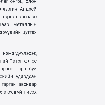
лөг онгоц, олон
ллургич Андрей
 гарган авснаас
чаар металлын
эрүүдийн цутгах
нэмэгдүүлэхэд
гений Патон флюс
эрээс гарч буй
скийн удирдсан
гарган авснаар
х аюулгүй нисэх