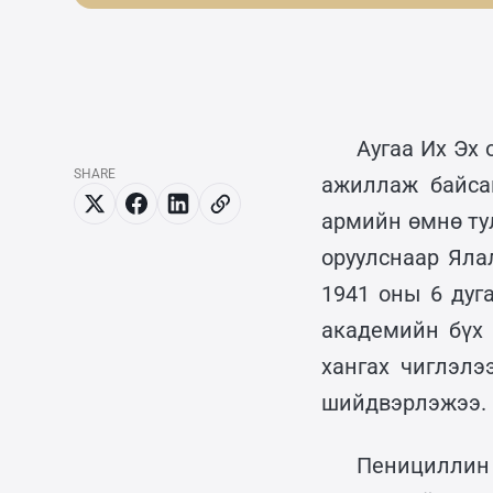
Аугаа Их Эх
SHARE
ажиллаж байса
армийн өмнө ту
оруулснаар Яла
1941 оны 6 дуг
академийн бүх 
хангах чиглэлэ
шийдвэрлэжээ.
Пенициллин