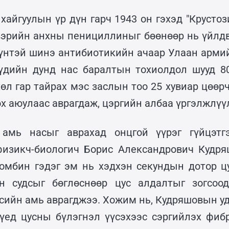
хайгуулын үр дүн гарч 1943 он гэхэд "Крустоз
эрийн анхны пенициллиныг бөөнөөр нь үйлд
үнтэй шинэ антибиотикийн ачаар Улаан арми
үдийн дунд нас баралтын тохиолдол шууд 80
хөл гар тайрах мэс заслын тоо 25 хувиар цөөрч
ох аюулаас аврагдаж, цэргийн албаа үргэлжлүү
 амь насыг аврахад онцгой үүрэг гүйцэтг
физикч-биологич Борис Александрович Кудря
ромбин гэдэг эм нь хэдхэн секундын дотор ц
ан судсыг бөглөснөөр цус алдалтыг зогсоо
рсийн амь аврагджээ. Хожим нь, Кудряшовын уд
үед цусны бүлэгнэл үүсэхээс сэргийлэх фиб