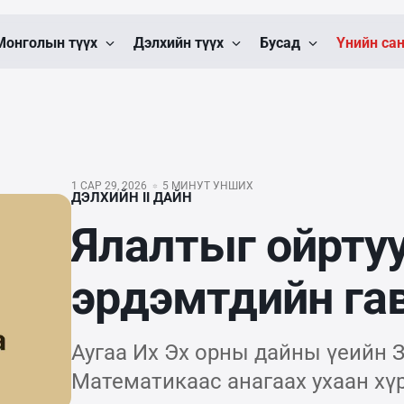
Монголын түүх
Дэлхийн түүх
Бусад
Үнийн са
1 САР 29, 2026
5 МИНУТ УНШИХ
ДЭЛХИЙН II ДАЙН
Ялалтыг ойрту
эрдэмтдийн га
Аугаа Их Эх орны дайны үеийн 
Математикаас анагаах ухаан хү