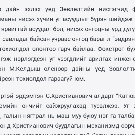
р дайн эхлэх үед Зөвлөлтийн нисгэгчид ф
рманы нисэх хүчин уг асуудлыг бүрэн шийдэж 
 ярвигтай асуудал бол, нисэх онгоцны урд дугу
 савладаг байсан учраас онгоц бараг л “эвдрэн 
тохиолдол олонтоо гарч байлаа. Фокстрот бү
гэж нэрлэгдсэн уг үзэгдлийг арилгах инже
эн М.Келдыш олсноор дайны үед Зөвлөлти
йрсэн тохиолдол гараагүй юм.
эртэй эрдэмтэн С.Христианович алдарт “Катюш
темийн ончийг сайжруулахад тусалжээ. Уг 
, галын нягтрал нь маш муу буюу нэг га талба
2 онд Христианович буудлагын механизмд өөрч