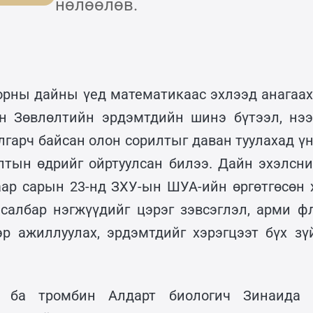
нөлөөлөв.
 орны дайны үед математикаас эхлээд анагаах
н Зөвлөлтийн эрдэмтдийн шинэ бүтээл, нээ
лгарч байсан олон сорилтыг даван туулахад үн
лтын өдрийг ойртуулсан билээ. Дайн эхэлсн
аар сарын 23-нд ЗХУ-ын ШУА-ийн өргөтгөсөн 
салбар нэгжүүдийг цэрэг зэвсэглэл, арми ф
эр ажиллуулах, эрдэмтдийг хэрэгцээт бүх зү
 ба тромбин Алдарт биологич Зинаида 