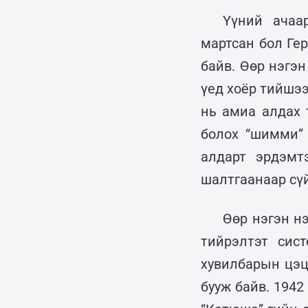
Үүний ачаа
мартсан бол Ге
байв. Өөр нэгэн
үед хоёр тийшээ
нь амиа алдах 
болох “шимми” 
алдарт эрдэмт
шалтгаанаар сү
Өөр нэгэн н
тийрэлтэт сис
хувилбарын цэц
бууж байв. 194