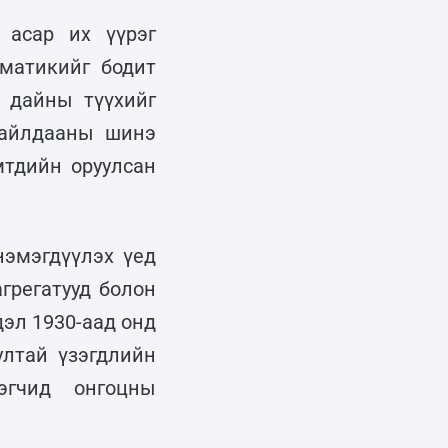
 асар их үүрэг
матикийг бодит
 дайны түүхийг
байлдааны шинэ
мтдийн оруулсан
нэмэгдүүлэх үед
грегатууд болон
дэл 1930-аад онд
лтай үзэгдлийн
эгчид онгоцны