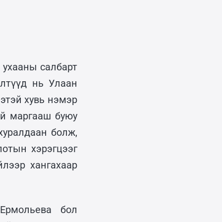
 ухааны салбарт
лтүүд нь Улаан
этэй хувь нэмэр
ий маргааш буюу
хуралдаан болж,
лотын хэрэгцээг
йлээр хангахаар
Ермольева бол