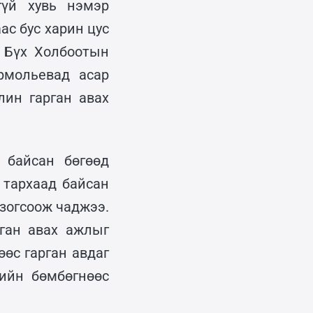
гүй хувь нэмэр
ас бус харин цус
 Бүх Холбоотын
рмольевад асар
лин гарган авах
 байсан бөгөөд
 тархаад байсан
 зогсоож чаджээ.
ган авах ажлыг
өс гарган авдаг
гийн бөмбөгнөөс