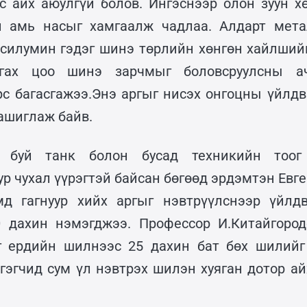
 айх аюулгүй болов. Ингэснээр олон зуун хө
н амь насыг хамгаалж чадлаа. Алдарт мета
силумин гэдэг шинэ төрлийн хөнгөн хайлшийг
тгах цоо шинэ зарчмыг боловсруулсны а
рс багасгажээ.Энэ аргыг нисэх онгоцны үйлдв
ашиглаж байв.
 буй танк болон бусад техникийн тоог 
ур чухал үүрэгтэй байсан бөгөөд эрдэмтэн Ев
мд гагнуур хийх аргыг нэвтрүүлснээр үйлдв
0 дахин нэмэгджээ. Профессор И.Китайгород
г ердийн шилнээс 25 дахин бат бөх шилийг 
гэгчид сум үл нэвтрэх шилэн хуяган дотор ай