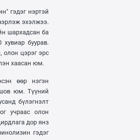
ин" гэдэг нэртэй
вэрлэж эхэлжээ.
йн шархадсан ба
 хувиар буурав.
, олон цэрэг эрс
лэн хаасан юм.
эсэн өөр нэгэн
шов юм. Түүний
усанд бүлэгнэлт
дог учраас олон
ирдлага дор янз
ринолизин гэдэг