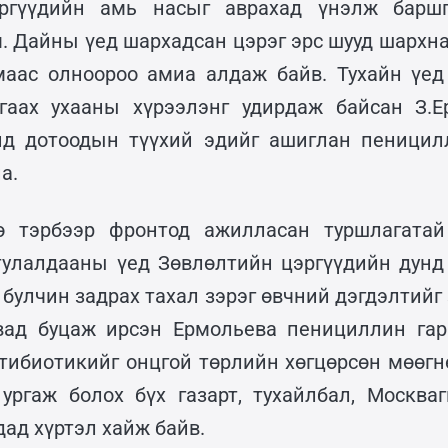
ргүүдийн амь насыг аврахад үнэлж барш
. Дайны үед шархадсан цэрэг эрс шууд шархна
маас олноороо амиа алдаж байв. Тухайн үед
гаах ухааны хүрээлэнг удирдаж байсан З.Е
нд дотоодын түүхий эдийг ашиглан пеницил
а.
ө тэрбээр фронтод ажилласан туршлагатай
улалдааны үед Зөвлөлтийн цэргүүдийн дунд
 булчин задрах тахал зэрэг өвчний дэгдэлтийг
вад буцаж ирсэн Ермольева пенициллин гар
нтибиотикийг онцгой төрлийн хөгцөрсөн мөөгнө
 ургаж болох бүх газарт, тухайлбал, Москва
дад хүртэл хайж байв.