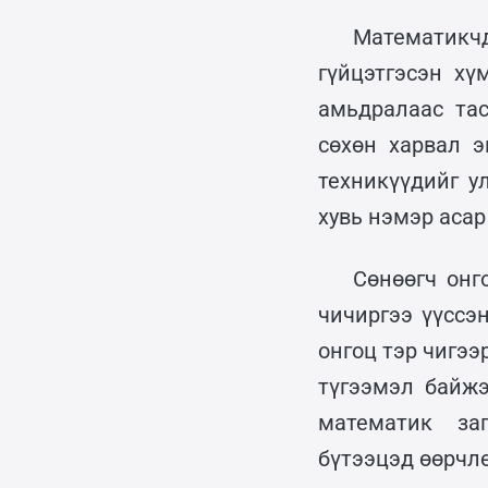
Математикч
гүйцэтгэсэн х
амьдралаас та
сөхөн харвал 
техникүүдийг у
хувь нэмэр асар
Сөнөөгч онг
чичиргээ үүссэ
онгоц тэр чигээ
түгээмэл байж
математик за
бүтээцэд өөрчлө