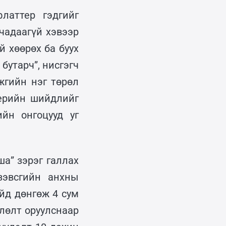
латтер гэдгийг
чадаагүй хэвээр
й хөөрөх ба буух
бутарч”, нисгэгч
жгийн нэг төрөл
нерийн шийдлийг
йн онгоцууд уг
а” зэрэг галлах
зэвсгийн анхны
йд дөнгөж 4 сум
лөлт оруулснаар