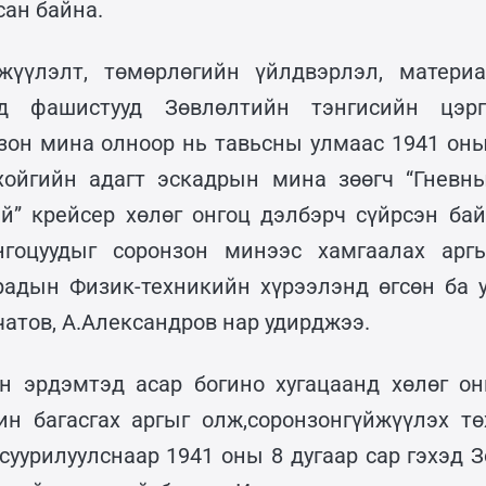
сан байна.
йжүүлэлт, төмөрлөгийн үйлдвэрлэл, матери
йд фашистууд Зөвлөлтийн тэнгисийн цэрг
зон мина олноор нь тавьсны улмаас 1941 оны
ойгийн адагт эскадрын мина зөөгч “Гневны
й” крейсер хөлөг онгоц дэлбэрч сүйрсэн ба
нгоцуудыг соронзон минээс хамгаалах аргы
радын Физик-техникийн хүрээлэнд өгсөн ба 
атов, А.Александров нар удирджээ.
н эрдэмтэд асар богино хугацаанд хөлөг о
ин багасгах аргыг олж,соронзонгүйжүүлэх т
 суурилуулснаар 1941 оны 8 дугаар сар гэхэд 