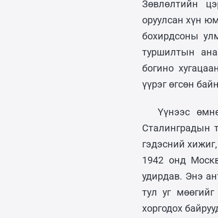
Зөвлөлтийн цэ
оруулсан хүн юм
бохирдсоны ул
туршилтын ана
богино хугацаа
үүрэг өгсөн байн
Үүнээс өмн
Сталинградын т
гэдэсний хижиг,
1942 онд Моск
удирдав. Энэ а
тул уг мөөгийг
хоргодох байруу