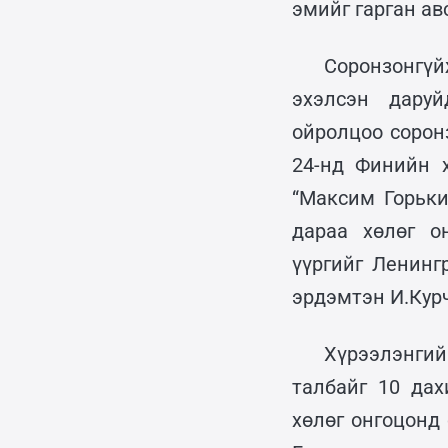
эмийг гарган ав
Соронзонгү
эхэлсэн дару
ойролцоо сорон
24-нд Финийн х
“Максим Горьки
дараа хөлөг о
үүргийг Ленинг
эрдэмтэн И.Курч
Хүрээлэнгий
талбайг 10 дах
хөлөг онгоцонд