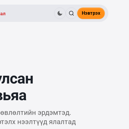
Нэвтрэх
нал
улсан
вьяа
Зөвлөлтийн эрдэмтэд.
ртэлх нээлтүүд ялалтад