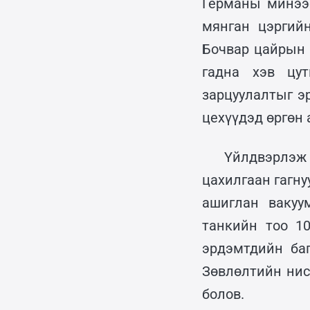
Германы минээс
мянган цэргий
Бочвар цайрын 
гадна хэв цу
зарцуулалтыг э
цехүүдэд өргөн 
Үйлдвэрлэж
цахилгаан гагну
ашиглан вакуу
танкийн тоо 1
эрдэмтдийн ба
Зөвлөлтийн нис
болов.