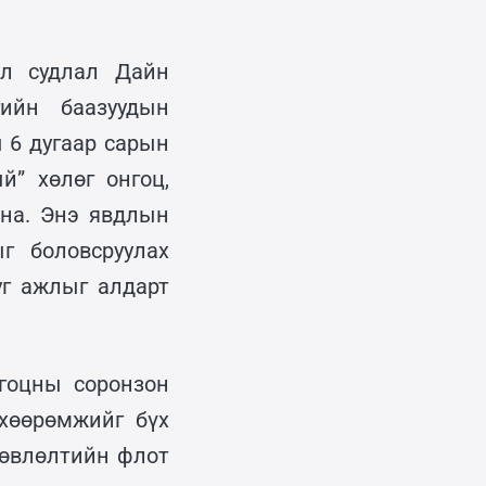
ал судлал Дайн
ийн баазуудын
 6 дугаар сарын
й” хөлөг онгоц,
йна. Энэ явдлын
г боловсруулах
уг ажлыг алдарт
нгоцны соронзон
өхөөрөмжийг бүх
Зөвлөлтийн флот