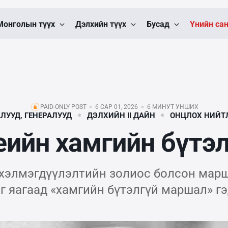
Монголын түүх
Дэлхийн түүх
Бусад
Үнийн са
PAID-ONLY POST
6 САР 01, 2026
6 МИНУТ УНШИХ
ЛУУД, ГЕНЕРАЛУУД
ДЭЛХИЙН II ДАЙН
ОНЦЛОХ НИЙТ
еийн хамгийн бүтэ
хэлмэгдүүлэлтийн золиос болсон марш
г яагаад «хамгийн бүтэлгүй маршал» гэ