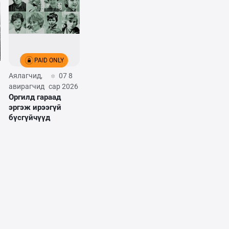
PAID ONLY
Аялагчид,
07 8
авирагчид
сар 2026
Оргилд гараад
эргэж ирээгүй
бүсгүйчүүд