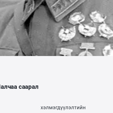
Чалчаа саарал
ны хэлмэгдүүлэлтийн