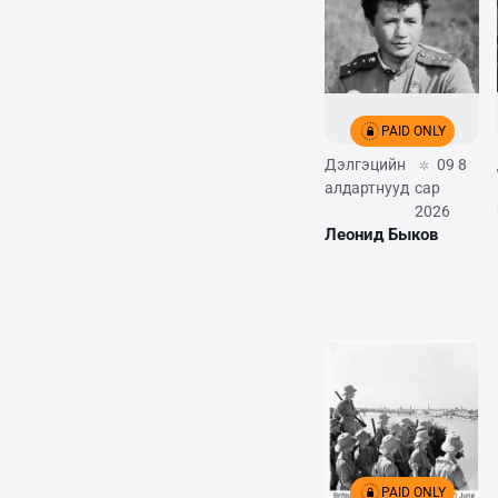
PAID ONLY
Дэлгэцийн
09 8
алдартнууд
сар
2026
Леонид Быков
PAID ONLY