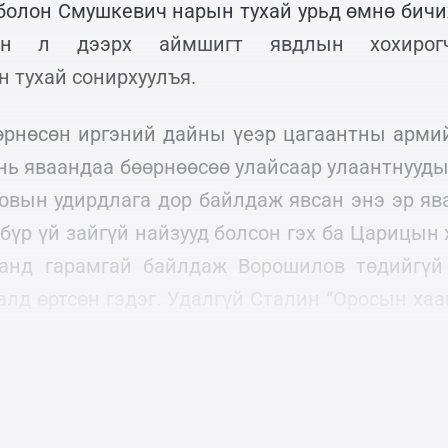
болон Смушкевич нарын тухай урьд өмнө бичи
н л дээрх аймшигт явдлын хохирог
 тухай сонирхуулъя.
өрнөсөн иргэний дайны үеэр цагаантны армий
 нь яваандаа бөөрнөөсөө улайсаар улаантнууды
овын удирдлага дор байлдаж явсан энэ эр яв
бүр үй зайгүй найзууд болсон гэх ба Царицын
аанд гарамгай байлдаж Ворошилов төдийгүй
лд өртсөн гэдэг. Удалгүй Сталин “Оросын хаа
 зэрэгцэн Ворошилов ч бас даган томорч б
олох Кулик ч мөн ахин дэвшсээр.