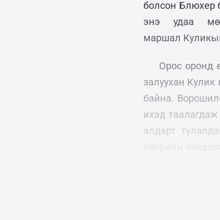
болсон Блюхер 
энэ удаа мө
маршал Куликын
Орос оронд 
залуухан Кулик
байна. Ворошил
ихэд таалагдаж 
алдарт тулалд
нөхрийн анхаара
засаж эхлэхтэй
араас найз нь б