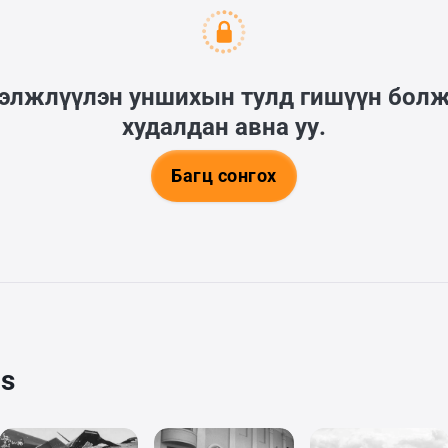
гэлжлүүлэн уншихын тулд гишүүн бол
худалдан авна уу.
Багц сонгох
cs