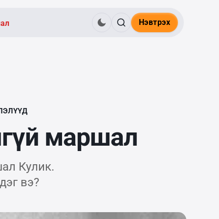
Нэвтрэх
нал
ЛЭЛҮҮД
лгүй маршал
ал Кулик.
дэг вэ?