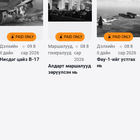
PAID ONLY
PAID ONLY
PAID ONLY
Дэлхийн
09 8
Маршалууд,
08 8
Дэлхийн
08 8
II дайн
сар 2026
генералууд
сар
II дайн
сар 2026
Нисдэг цайз B-17
Фау-1-ийг устгах
2026
нь
Алдарт маршалууд гар
зөрүүлсэн нь