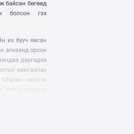
ж байсан бөгөөд
ч болсон гэх
н их бууч явсан
н эгнээнд орсон
аандаа даргадаа
 хотыг хамгаалах
 Сталин хэмээх
н” болох суудлаа
айсан ба түүний