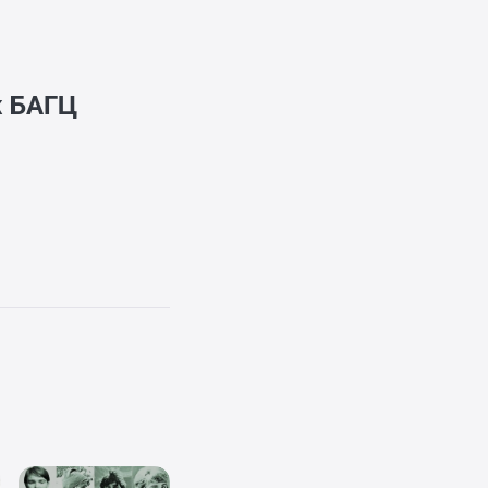
ж
БАГЦ