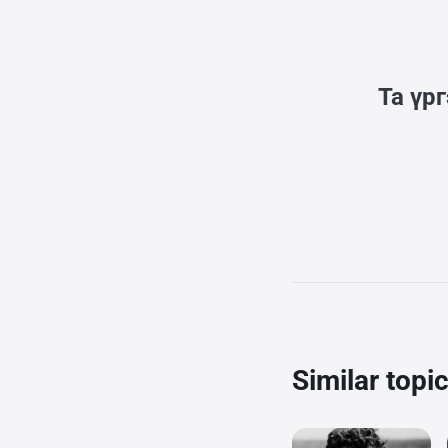
Та үр
Similar topi