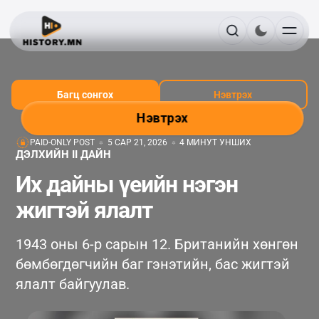
Багц сонгох
Нэвтрэх
Нэвтрэх
PAID-ONLY POST
5 САР 21, 2026
4 МИНУТ УНШИХ
ДЭЛХИЙН II ДАЙН
Их дайны үеийн нэгэн
жигтэй ялалт
1943 оны 6-р сарын 12. Британийн хөнгөн
бөмбөгдөгчийн баг гэнэтийн, бас жигтэй
ялалт байгуулав.