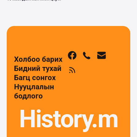
Холбоо барих
Бидний тухай
Багц сонгох
Нууцлалын
бодлого
History.m