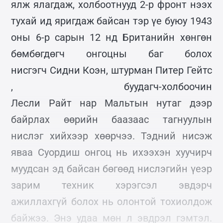
ялж ялагдаж, холбоотнууд 2-р фронт нээх
тухай ид яригдаж байсан тэр үе буюу 1943
оны 6-р сарын 12 нд Британийн хөнгөн
бөмбөгдөгч онгоцны баг болох
нисгэгч Сидни Коэн, штурман Питер Гейтс
, буудагч-холбоочин
Лесли Райт нар Мальтын нутаг дээр
байрлах өөрийн баазаас тагнуулын
нислэг хийхээр хөөрчээ. Тэдний нисэж
яваа Суордиш онгоц нь ихээхэн хуучирч
муудсан эд байсан бөгөөд нислэгийн үеэр
зарим техник хэрэгсэл эвдэрч
ажиллахгүй болох нь олонтой тохиолдож
байжээ. Энэ удаа мөн л эвдрэл гэмтэл.