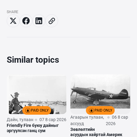
SHARE
Similar topics
PAID ONLY
PAID ONLY
Агаарын тулаан,
06 8 сар
Дайн, тулаан
07 8 сар 2026
ассууд
2026
Friendly Fire буюу дайныг
Зөвлөлтийн
эргүүлсэн ганц сум
асуудын хайртай Америк