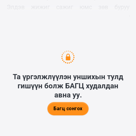
Элдэв жижиг сажиг юмс зөв буруу
ажиллаж байгаад компас гэнэт таг
боллоо. Дараа нь холбоо!
Та үргэлжлүүлэн уншихын тулд
гишүүн болж
БАГЦ
худалдан
авна уу.
Багц сонгох