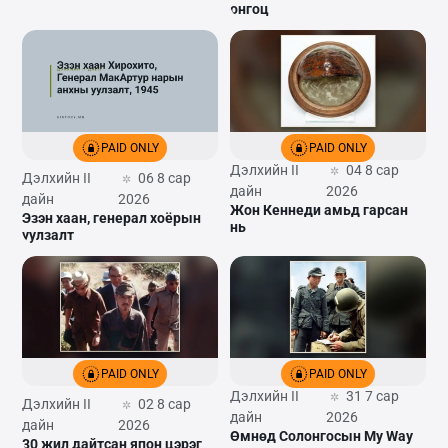
онгоц
PAID ONLY
PAID ONLY
Дэлхийн II
04 8 сар
Дэлхийн II
06 8 сар
дайн
2026
дайн
2026
Жон Кеннеди амьд гарсан
Эзэн хаан, генерал хоёрын
нь
уулзалт
PAID ONLY
PAID ONLY
Дэлхийн II
31 7 сар
Дэлхийн II
02 8 сар
дайн
2026
дайн
2026
Өмнөд Солонгосын My Way
30 жил дайтсан япон цэрэг