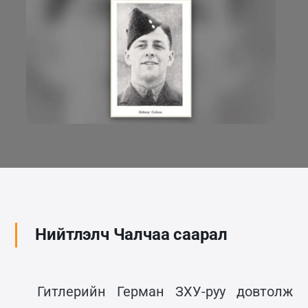
Нийтлэлч Чалчаа саарал
Гитлерийн Герман ЗХУ-руу довтолж