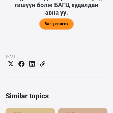
гишүүн болж
БАГЦ
худалдан
авна уу.
Багц сонгох
SHARE
Similar topics