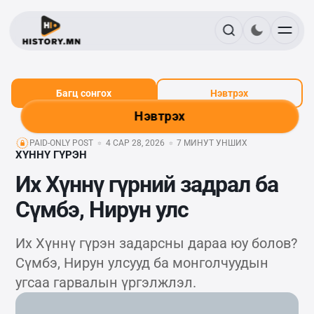
Багц сонгох
Нэвтрэх
Нэвтрэх
PAID-ONLY POST
4 САР 28, 2026
7 МИНУТ УНШИХ
ХҮННҮ ГҮРЭН
Их Хүннү гүрний задрал ба
Сүмбэ, Нирун улс
Их Хүннү гүрэн задарсны дараа юу болов?
Сүмбэ, Нирун улсууд ба монголчуудын
угсаа гарвалын үргэлжлэл.