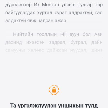
дүрэлзсээр Их Монгол улсын тулгар төр
байгуулагдах хүртэл сураг алдрахгүй, гал
алдахгүй явж чадсан ажээ.
Нийтийн тооллын I-III зуун бол Ази
дахинд ихээхэн задрал, бутрал, дайн
самууны хөлөөс дайжсан нүүдэл, шинэ
шинэ төр улсын үүсэл, төлөвшлийг
дагалдуулсан ороо бусгаа он жилүүд байв.
Та үргэлжлүүлэн уншихын тулд