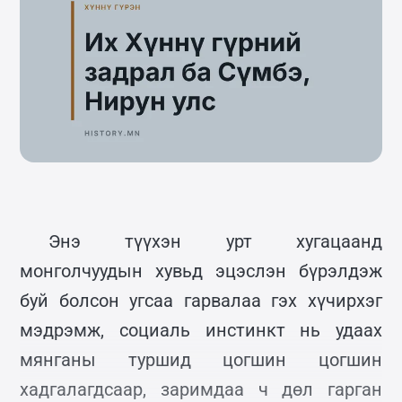
Энэ түүхэн урт хугацаанд
монголчуудын хувьд эцэслэн бүрэлдэж
буй болсон угсаа гарвалаа гэх хүчирхэг
мэдрэмж, социаль инстинкт нь удаах
мянганы туршид цогшин цогшин
хадгалагдсаар, заримдаа ч дөл гарган