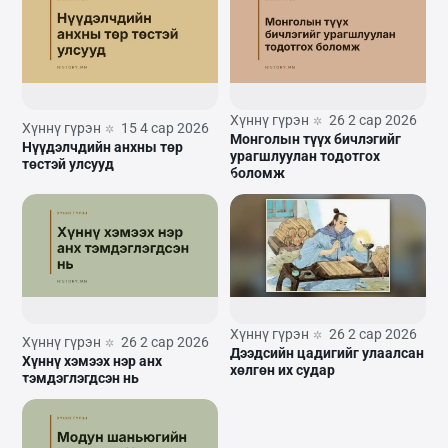
Хүннү гүрэн
26 2 сар 2026
Хүннү гүрэн
15 4 сар 2026
Монголын түүх бичлэгийг
Нүүдэлчдийн анхны төр
урагшлуулан тодотгох
төстэй улсууд
боломж
Хүннү гүрэн
26 2 сар 2026
Хүннү гүрэн
26 2 сар 2026
Дээдсийн цадигийг улаалсан
Хүннү хэмээх нэр анх
хөлгөн их судар
тэмдэглэгдсэн нь