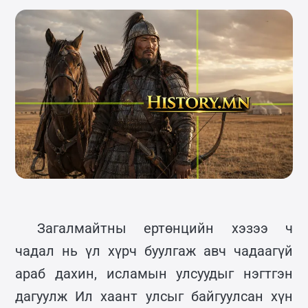
Загалмайтны ертөнцийн хэзээ ч
чадал нь үл хүрч буулгаж авч чадаагүй
араб дахин, исламын улсуудыг нэгтгэн
дагуулж Ил хаант улсыг байгуулсан хүн