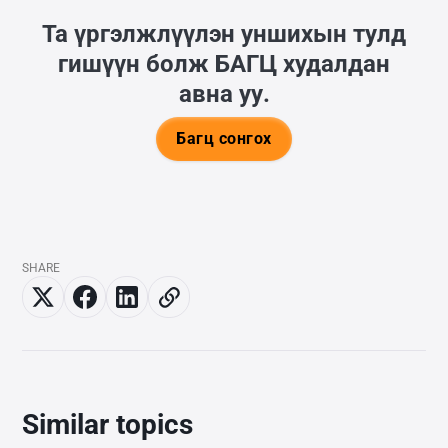
Та үргэлжлүүлэн уншихын тулд
гишүүн болж
БАГЦ
худалдан
авна уу.
Багц сонгох
SHARE
Similar topics