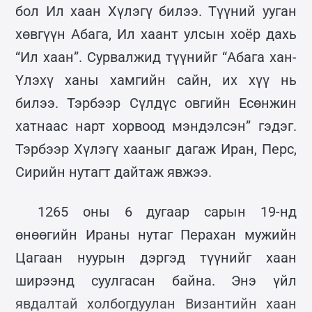
бол Ил хаан Хүлэгү билээ. Түүний ууган
хөвгүүн Абага, Ил хаант улсын хоёр дахь
“Ил хаан”. Сурвалжид түүнийг “Абага хан-
Үлэхү ханы хамгийн сайн, их хүү нь
билээ. Тэрбээр Сүлдүс овгийн Есөнжин
хатнаас нарт хорвоод мэндэлсэн” гэдэг.
Тэрбээр Хүлэгү хааныг дагаж Иран, Перс,
Сирийн нутагт дайтаж явжээ.
1265 оны 6 дугаар сарын 19-нд
өнөөгийн Ираны нутаг Перахан мужийн
Цагаан нуурын дэргэд түүнийг хаан
ширээнд суулгасан байна. Энэ үйл
явдалтай холбогдуулан Византийн хаан