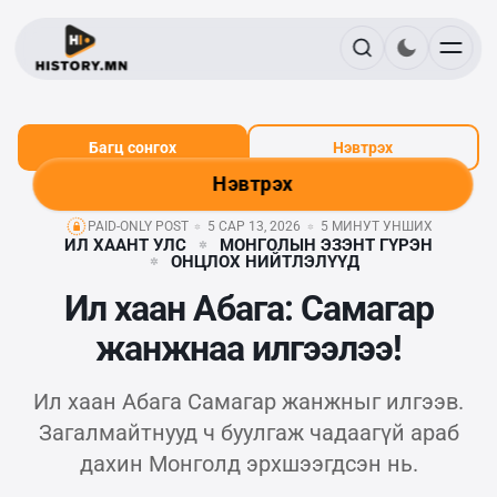
Багц сонгох
Нэвтрэх
Нэвтрэх
PAID-ONLY POST
5 САР 13, 2026
5 МИНУТ УНШИХ
ИЛ ХААНТ УЛС
МОНГОЛЫН ЭЗЭНТ ГҮРЭН
ОНЦЛОХ НИЙТЛЭЛҮҮД
Ил хаан Абага: Самагар
жанжнаа илгээлээ!
Ил хаан Абага Самагар жанжныг илгээв.
Загалмайтнууд ч буулгаж чадаагүй араб
дахин Монголд эрхшээгдсэн нь.