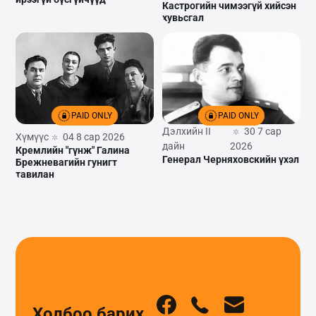
Кастрогийн чимээгүй хийсэн
хувьсгал
PAID ONLY
PAID ONLY
Дэлхийн II
30 7 сар
Хүмүүс
04 8 сар 2026
дайн
2026
Кремлийн "гүнж" Галина
Генерал Черняховскийн үхэл
Брежневагийн гунигт
тавилан
Холбоо барих