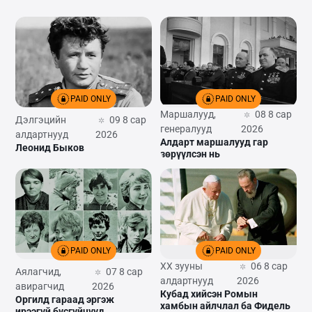
PAID ONLY
PAID ONLY
Маршалууд,
08 8 сар
Дэлгэцийн
09 8 сар
генералууд
2026
алдартнууд
2026
Алдарт маршалууд гар
Леонид Быков
зөрүүлсэн нь
PAID ONLY
PAID ONLY
XX зууны
06 8 сар
Аялагчид,
07 8 сар
алдартнууд
2026
авирагчид
2026
Кубад хийсэн Ромын
Оргилд гараад эргэж
хамбын айлчлал ба Фидель
ирээгүй бүсгүйчүүд