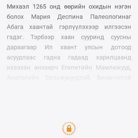
Михаэл 1265 онд өөрийн охидын нэгэн
болох Мария Деспина Палеологинаг
Абага хаантай гэрлүүлэхээр илгээсэн
гэдэг. Тэрбээр хаан сууринд суусны
дараагаар Ил хаант улсын дотоод
асуудлаас гадна гадаад харилцаанд
ихээхэн анхаарч Египетийн Мамлюкууд,
Анатолийн Сельжукуудтэй, Византитэй
харилцах харилцаанд ихээхэн анхаарал
хандуулж байжээ.