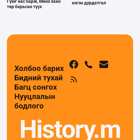
Гүюг нас барж, Мөнх хаан
нэгэн дурдатгал
төр барьсан түүх
Холбоо барих
Бидний тухай
Багц сонгох
Нууцлалын
бодлого
History.m