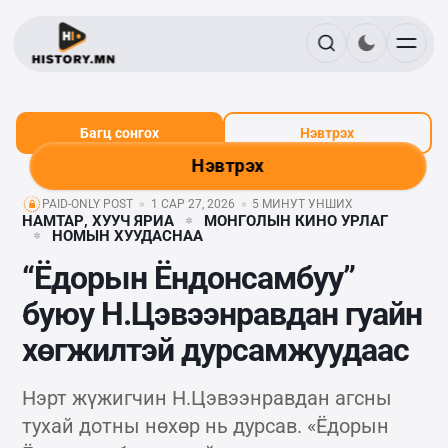
Багц сонгох
Нэвтрэх
Нэвтрэх
PAID-ONLY POST
1 САР 27, 2026
5 МИНУТ УНШИХ
НАМТАР, ХУУЧ ЯРИА
МОНГОЛЫН КИНО УРЛАГ
НОМЫН ХУУДАСНАА
“Ёдорын Ёндонсамбуу”
буюу Н.Цэвээнравдан гуайн
хөгжилтэй дурсамжуудаас
Нэрт жүжигчин Н.Цэвээнравдан агсны
тухай дотны нөхөр нь дурсав. «Ёдорын