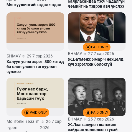
баярласандаа тэсч чадалгүй
Мянгуужингийн адал явдал
цөмийг нь тэврэн авч үнслээ
PAID ONLY
БНМАУ
27 7 сар 2026
БНМАУ
29 7 сар 2026
Ж.Батмөнх: Ямар ч нөхцөлд
Халуун усны хэрэг: 800 хятад
хүч хэрэглэж болохгүй
ба олон улсын тагнуулын
сүлжээ
PAID ONLY
PAID ONLY
БНМАУ
25 7 сар 2026
Монголын эзэнт
26 7 сар
Ж.Лхагвасүрэн жанжинг
гүрэн
2026
сайдаас чөлөөлсөн тухай