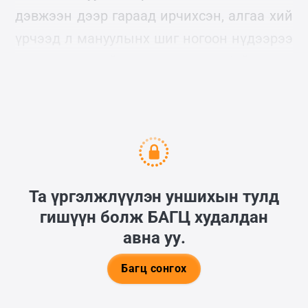
дэвжээн дээр гараад ирчихсэн, алгаа хий
үрчээд л мануулынх шиг ногоон нүдээрээ
над руу муухай хараад зогсож байгаа нь
сүрдмээр гэж юухэв.
Та үргэлжлүүлэн уншихын тулд
гишүүн болж
БАГЦ
худалдан
авна уу.
Багц сонгох