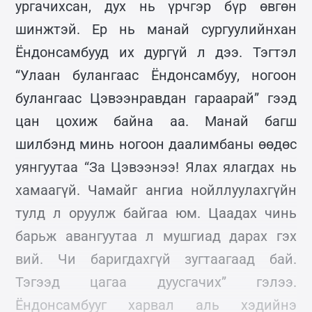
ургачихсан, дух нь үрчгэр бүр өвгөн
шинжтэй. Ер нь манай сургуулийнхан
Ёндонсамбууд их дургүй л дээ. Тэгтэл
“Улаан булангаас Ёндонсамбуу, ногоон
булангаас Цэвээнравдан гараарай” гээд
цан цохиж байна аа. Манай багш
шилбэнд минь ногоон даалимбаны өөдөс
уянгуутаа “За Цэвээнээ! Ялах ялагдах нь
хамаагүй. Чамайг ангиа нойллуулахгүйн
тулд л оруулж байгаа юм. Цаадах чинь
барьж авангуутаа л мушгиад дарах гэх
вий. Чи баригдахгүй зугтаагаад бай.
Тэгээд цагаа дуусгачих” гэлээ.
Ёндонсамбууг харвал аль хэдийнэ