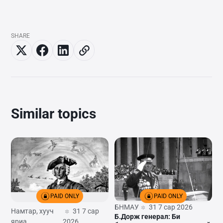
SHARE
Similar topics
PAID ONLY
PAID ONLY
БНМАУ
31 7 сар 2026
Намтар, хууч
31 7 сар
Б.Дорж генерал: Би
яриа
2026