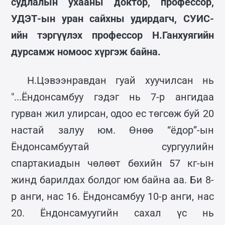
судлалын ухааны доктор, профессор,
УДЭТ-ын уран сайхны удирдагч, СУИС-
ийн тэргүүлэх профессор Н.Ганхуягийн
дурсамж номоос хүргэж байна.
Н.Цэвээнравдан гуай хуучилсан нь
"...Ёндонсамбуу гэдэг нь 7-р ангидаа
гурван жил улирсан, одоо ес төгсөж буй 20
настай залуу юм. Өнөө “ёдор”-ын
Ёндонсамбуутай сургуулийн
спартакиадын чөлөөт бөхийн 57 кг-ын
жинд барилдах болдог юм байна аа. Би 8-
р анги, нас 16. Ёндонсамбуу 10-р анги, нас
20. Ёндонсамуугийн сахал үс нь