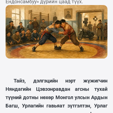
Ёндонсамбуу» дүрийн цаад түүх.
Тайз, дэлгэцийн нэрт жүжигчин
Няндагийн Цэвээнравдан агсны тухай
түүний дотны нөхөр Монгол улсын Ардын
Багш, Урлагийн гавьяат зүтгэлтэн, Урлаг