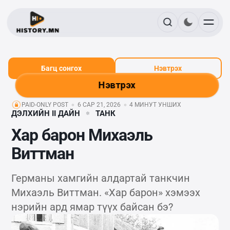
Багц сонгох
Нэвтрэх
Нэвтрэх
PAID-ONLY POST
6 САР 21, 2026
4 МИНУТ УНШИХ
ДЭЛХИЙН II ДАЙН
ТАНК
Хар барон Михаэль
Виттман
Германы хамгийн алдартай танкчин
Михаэль Виттман. «Хар барон» хэмээх
нэрийн ард ямар түүх байсан бэ?