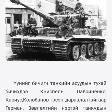
Үүнийг бичигч танкийн асуудын тухай
бичихдээ Книспель, Лавриненко,
Кариус,Колобанов гэсэн дараалалтайгаар
Герман, Зөвлөлтийн нэртэй танкчдын