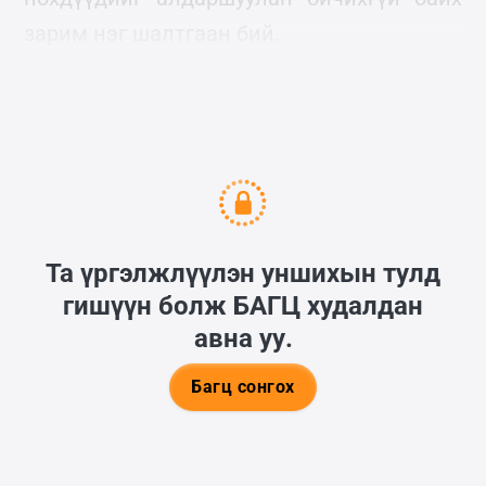
зарим нэг шалтгаан бий.
Энэ удаа зөвхөн Виттманы тухай:
Та үргэлжлүүлэн уншихын тулд
гишүүн болж
БАГЦ
худалдан
авна уу.
Багц сонгох