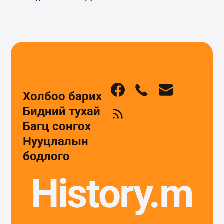
Холбоо барих
Бидний тухай
Багц сонгох
Нууцлалын
бодлого
History.m