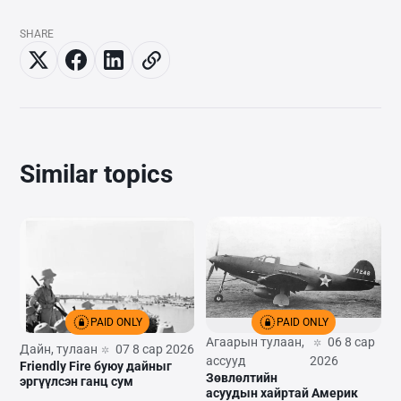
SHARE
Similar topics
PAID ONLY
PAID ONLY
Агаарын тулаан,
06 8 сар
Дайн, тулаан
07 8 сар 2026
ассууд
2026
Friendly Fire буюу дайныг
Зөвлөлтийн
эргүүлсэн ганц сум
асуудын хайртай Америк