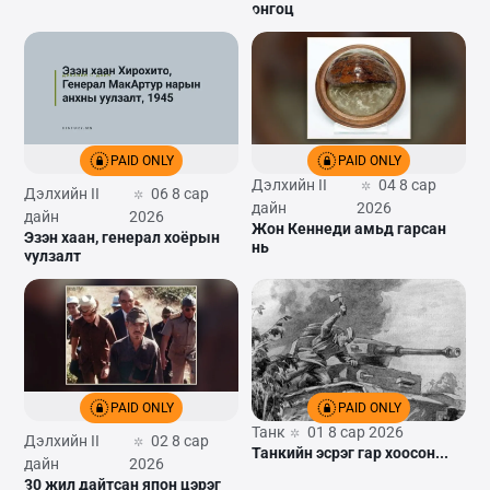
онгоц
PAID ONLY
PAID ONLY
Дэлхийн II
04 8 сар
Дэлхийн II
06 8 сар
дайн
2026
дайн
2026
Жон Кеннеди амьд гарсан
Эзэн хаан, генерал хоёрын
нь
уулзалт
PAID ONLY
PAID ONLY
Танк
01 8 сар 2026
Дэлхийн II
02 8 сар
Танкийн эсрэг гар хоосон...
дайн
2026
30 жил дайтсан япон цэрэг