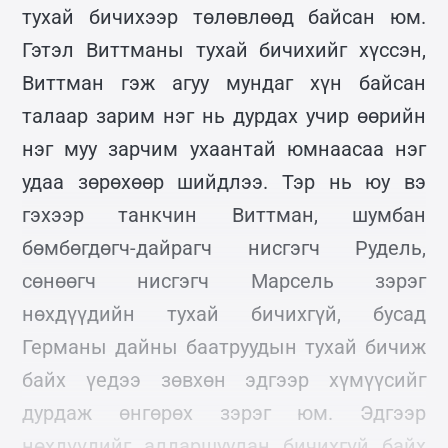
тухай бичихээр төлөвлөөд байсан юм.
Гэтэл Виттманы тухай бичихийг хүссэн,
Виттман гэж агуу мундаг хүн байсан
талаар зарим нэг нь дурдах учир өөрийн
нэг муу зарчим ухаантай юмнаасаа нэг
удаа зөрөхөөр шийдлээ. Тэр нь юу вэ
гэхээр танкчин Виттман, шумбан
бөмбөгдөгч-дайрагч нисгэгч Рудель,
сөнөөгч нисгэгч Марсель зэрэг
нөхдүүдийн тухай бичихгүй, бусад
Германы дайны баатруудын тухай бичиж
байх үедээ зөвхөн эдгээр хүмүүсийг
дурдаж өнгөрөх зэрэг юм. Эдгээр
нөхдүүдийг алдаршуулан бичихгүй байх