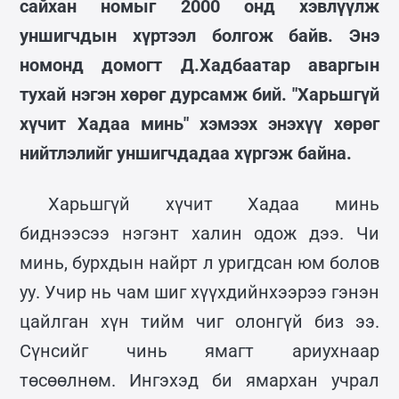
сайхан номыг 2000 онд хэвлүүлж
уншигчдын хүртээл болгож байв. Энэ
номонд домогт Д.Хадбаатар аваргын
тухай нэгэн хөрөг дурсамж бий. "Харьшгүй
хүчит Хадаа минь" хэмээх энэхүү хөрөг
нийтлэлийг уншигчдадаа хүргэж байна.
Харьшгүй хүчит Хадаа минь
биднээсээ нэгэнт халин одож дээ. Чи
минь, бурхдын найрт л уригдсан юм болов
уу. Учир нь чам шиг хүүхдийнхээрээ гэнэн
цайлган хүн тийм чиг олонгүй биз ээ.
Сүнсийг чинь ямагт ариухнаар
төсөөлнөм. Ингэхэд би ямархан учрал