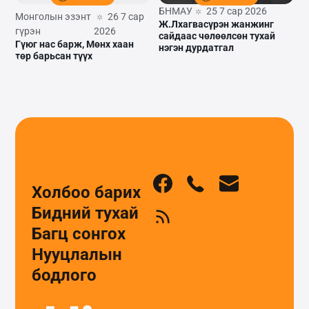
БНМАУ
25 7 сар 2026
Монголын эзэнт
26 7 сар
Ж.Лхагвасүрэн жанжинг
гүрэн
2026
сайдаас чөлөөлсөн тухай
Гүюг нас барж, Мөнх хаан
нэгэн дурдатгал
төр барьсан түүх
Холбоо барих
Бидний тухай
Багц сонгох
Нууцлалын
бодлого