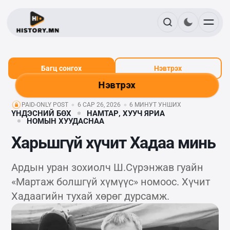
Багц сонгох
Нэвтрэх
Нэвтрэх
PAID-ONLY POST
6 САР 26, 2026
6 МИНУТ УНШИХ
ҮНДЭСНИЙ БӨХ
НАМТАР, ХУУЧ ЯРИА
НОМЫН ХУУДАСНАА
Харьшгүй хүчит Хадаа минь
Ардын уран зохиолч Ш.Сүрэнжав гуайн
«Мартаж болшгүй хүмүүс» номоос. Хүчит
Хадаагийн тухай хөрөг дурсамж.