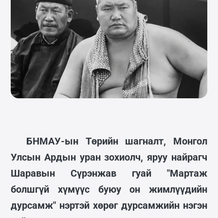
БНМАУ-ын Төрийн шагналт, Монгол
Улсын Ардын уран зохиолч, яруу найрагч
Шаравын Сүрэнжав гуай "Мартаж
болшгүй хүмүүс буюу он жимлүүдийн
дурсамж" нэртэй хөрөг дурсамжийн нэгэн