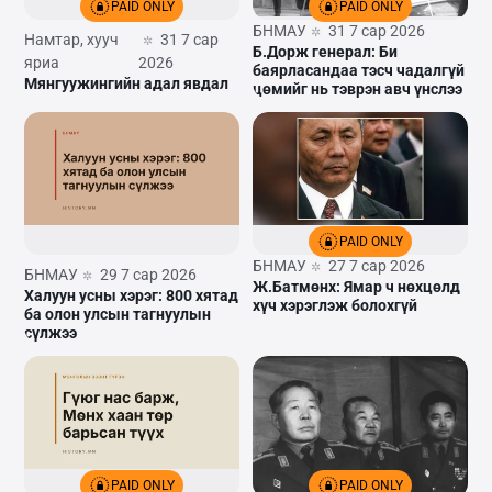
PAID ONLY
PAID ONLY
БНМАУ
31 7 сар 2026
Намтар, хууч
31 7 сар
Б.Дорж генерал: Би
яриа
2026
баярласандаа тэсч чадалгүй
Мянгуужингийн адал явдал
цөмийг нь тэврэн авч үнслээ
PAID ONLY
БНМАУ
27 7 сар 2026
БНМАУ
29 7 сар 2026
Ж.Батмөнх: Ямар ч нөхцөлд
Халуун усны хэрэг: 800 хятад
хүч хэрэглэж болохгүй
ба олон улсын тагнуулын
сүлжээ
PAID ONLY
PAID ONLY