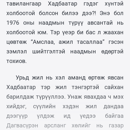
тавилангаар Хадбаатар гэдэг хүнтэй
холбоотой болсон билээ дээ?! Энэ бол
1976 оны наадмын түрүү авсантай нь
холбоотой юм. Тэр үеэр би бас л жаахан
цөвтөж “Амслаа, ажил тасаллаа” гэсэн
зэмлэл шийтгэлтэй наадмын өдөртэй
тохиов.
Урьд жил нь хэл аманд өртөж явсан
Хадбаатар тэр жил тэнгэртэй сайхан
барилдаж түрүүллээ. Унаж явахдаа ч мэх
хийдэг, сүүлийн хэдэн жил дандаа
дээгүүр үлдэж ид үедээ байгаа
Дагвасүрэн арсланг хөлийг нь газар