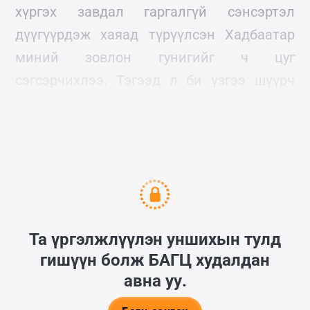
хүргэх завдал гаргалгүй сэнсэртэл
дүүгүүрдэж хаяад түрүүлсэн Хадбаатар
миний зовлон гунигийг ч цуг
сэгсэрчихлээ. Тэгээд л би үзгээ шүүрч
аваад шүлэг бичсэн нь сар өдөртэйгөө
түүх болон үлдсэн.
Та үргэлжлүүлэн уншихын тулд
гишүүн болж
БАГЦ
худалдан
авна уу.