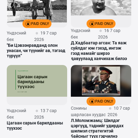
PAID ONLY
PAID ONLY
Үндэсний
16 7 сар
Үндэсний
19 7 сар
бөх
2026
бөх
2026
Д.Хадбаатар агсан: Та яаж
"Би Цэвээнравданд олон
суйлдаг юм гэхэд, ингэж
унасан, чи түүнийг ав, тэгээд
гээд намайг ширээ
түрүүл”
давуулаад хаячихаж билээ
PAID ONLY
Сонины
10 7 сар
Үндэсний
13 7 сар
шарласан хуудас
2026
бөх
2026
Л.Моломжамц: Шилдэг
Цагаан сарын барилдааны
цэргүүд, тэднийг удирдах
түүхээс
шилмэл стратегитэй
байсныг түүх гэрчилнэ