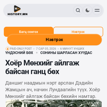
Багц сонгох
Нэвтрэх
Нэвтрэх
PAID-ONLY POST
7 САР 05, 2026
6 МИНУТ УНШИХ
ҮНДЭСНИЙ БӨХ
СОНИНЫ ШАРЛАСАН ХУУДАС
Хоёр Мөнхийг айлгаж
байсан ганц бөх
Даншиг наадмын нэрт арслан Дэдийн
Жамцын ач, начин Лундаагийн түүх. Хоёр
Мөнхийг айлгаж байсан бөхийн намтар.