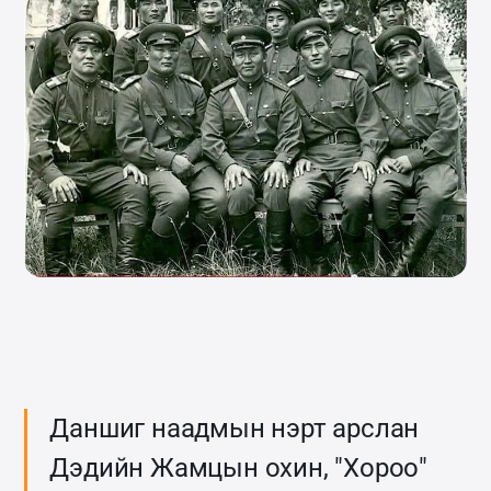
Даншиг наадмын нэрт арслан
Дэдийн Жамцын охин, "Хороо"