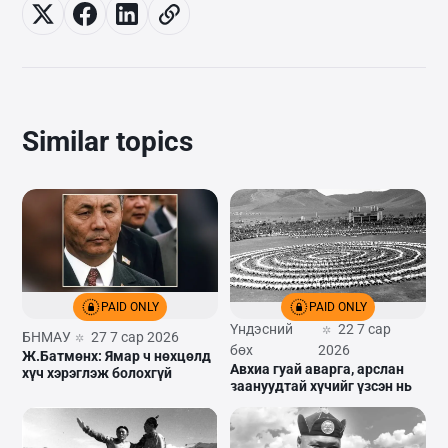
Similar topics
PAID ONLY
PAID ONLY
Үндэсний
22 7 сар
БНМАУ
27 7 сар 2026
бөх
2026
Ж.Батмөнх: Ямар ч нөхцөлд
Авхиа гуай аварга, арслан
хүч хэрэглэж болохгүй
заануудтай хүчийг үзсэн нь