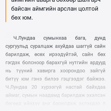
байсан аймгийн арслан цолтой
бөх юм.
Ч.Лундаа сумынхаа бага, дунд
сургуульд суралцаж ахуйдаа шаггүй сайн
барилдаж, өсөх ирээдүйтэй, сайн бөх
гэгдэх болсноор барахгүй нутгийн ардууд
нь түүний хавирга хоорондоо зайгүй
битүү юм гэнэ билээ гэцгээдэг байжээ.
Ч.Лундаа 20 хүрээгүй настай байхдаа
аймаг, сумын наадамд барилдаж эхэлсэн
бөгөөд ийнхүү анх барилдаж эхлэхдээ л