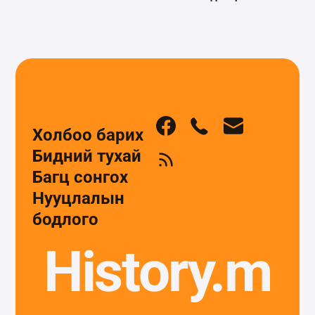
Холбоо барих
Бидний тухай
Багц сонгох
Нууцлалын
бодлого
History.m