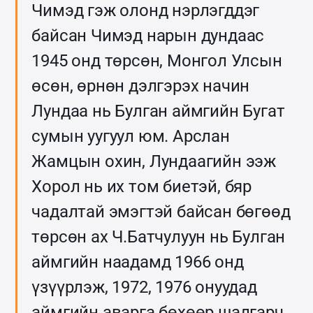
Чимэд гэж олонд нэрлэгддэг
байсан Чимэд нарын дундаас
1945 онд төрсөн, Монгол Улсын
өсөн, өрнөн дэлгэрэх начин
Лундаа нь Булган аймгийн Бугат
сумын уугуул юм. Арслан
Жамцын охин, Лундаагийн ээж
Хорол нь их том биетэй, бяр
чадалтай эмэгтэй байсан бөгөөд
төрсөн ах Ч.Батчулуун нь Булган
аймгийн наадамд 1966 онд
үзүүрлэж, 1972, 1976 онуудад
аймгийн аварга бөхөөр шалгарч