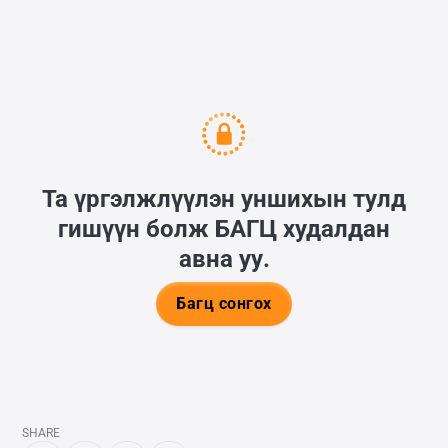
аймаг, сумын цолтнуудыг айлгадаг
байжээ.
Та үргэлжлүүлэн уншихын тулд
гишүүн болж
БАГЦ
худалдан
авна уу.
Багц сонгох
SHARE