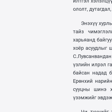
илтгэл хэлэлцүү
ололт, дутагдал
Энэхүү хурл
тайз чимэглэл
харьяанд байгу
хоёр асуудлыг 
С.Лувсанвандан
үзлийн илрэл г
байсан надад 
Ерөнхий нарийн
сууцны шинэ х
үзэмжийг эвдэж
Чи түүнийг 