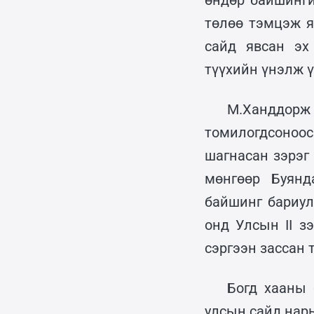
өндөр байшинги
төлөө тэмцэж я
сайд явсан эх
түүхийн үнэлж ү
М.Ханддор
томилогдсоноо
шагнасан зэрэг
мөнгөөр Буянд
байшинг бариул
онд Улсын II з
сэргээн зассан 
Богд хааны 
улсын сайд нары