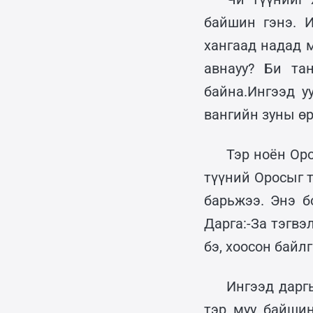
байшин гэнэ. 
хангаад надад м
авнауу? Би та
байна.Ингээд у
вангийн зуны өр
Тэр ноён Ор
түүний Оросыг 
барьжээ. Энэ б
Дарга:-За тэгвэ
бэ, хоосон байл
Ингээд дарг
тэр муу байшин