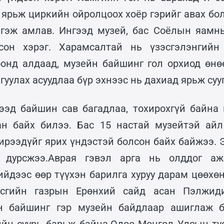
 ярьж циркийн ойролцоох хоёр гэрийг авах бол
 гэж амлав. Ингээд музей, бас Соёлын яамн
сон хэрэг. Харамсалтай нь үзэсгэлэнгийн
онд алдаад, музейн байшинг гол орхиод өн
гуулах асуудлаа бүр эхнээс нь дахиад ярьж суу
ээд байшин сав багадлаа, тохирохгүй байна 
ан байх билээ. Бас 15 настай музейтэй айл
ирээдүйг ярих үндэстэй болсон байх байжээ. 
 дурсжээ.Аврая гэвэл арга нь олддог аж
ийдээс өөр түүхэн барилга хуруу дарам цөөхөн
сгийн газрын Ерөнхий сайд асан Пэлжид
н байшинг гэр музейн байдлаар ашиглаж б