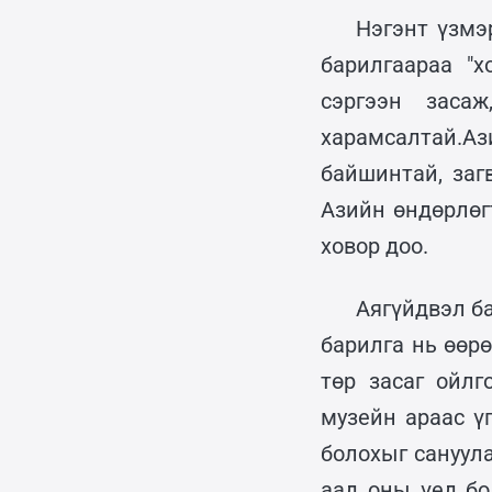
Нэгэнт үзмэ
барилгаараа "
сэргээн заса
харамсалтай.Аз
байшинтай, заг
Азийн өндөрлөг
ховор доо.
Аягүйдвэл ба
барилга нь өөр
төр засаг ойлг
музейн араас үг
болохыг сануула
аад оны үед бо