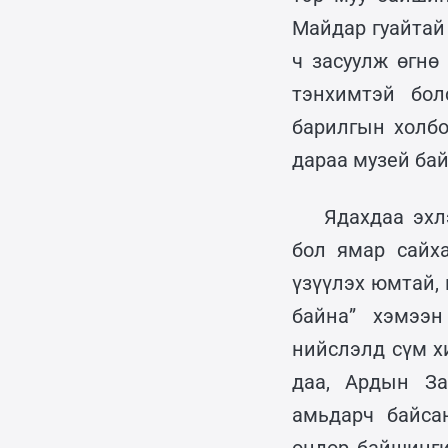
Майдар гуайтай
ч засуулж өгнө
тэнхимтэй бол
барилгын холбо
дараа музей бай
Ядахдаа эхл
бол ямар сайх
үзүүлэх юмтай, 
байна” хэмээн
нийслэлд сүм х
даа, Ардын За
амьдарч байса