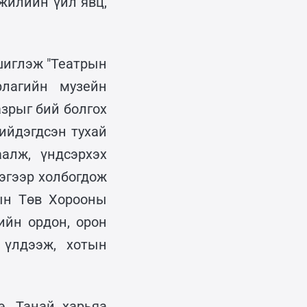
 жилийн үйл явц,
шиглэж "Театрын
рлагийн музейн
зрыг бий болгох
ийдэгдсэн тухай
аалж, үндсэрхэх
эгээр холбогдож
ын Төв Хорооны
ийн ордон, орон
 үлдээж, хотын
э. Танай харьяа