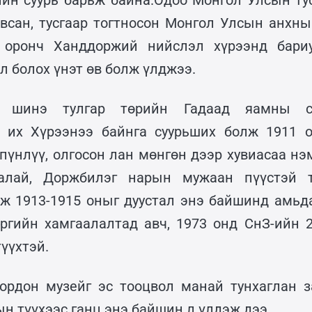
йн суурь барьж байна.Одоо Монгол Улсын ту
всан, тусгаар тогтносон Монгол Улсын анхны
 оронч Ханддоржий нийслэл хүрээнд бариу
л болох үнэт өв болж үлджээ.
ж шинэ тулгар төрийн Гадаад яамны с
с их Хүрээнээ байнга суурьших болж 1911 о
 пүнлүү, олгосон лан мөнгөн дээр хувиасаа нэ
алай, Доржбилэг нарын мужаан пүүстэй 
ж 1913-1915 оныг дуустал энэ байшинд амьда
эргийн хамгаалалтад авч, 1973 онд СнЗ-ийн 2
түүхтэй.
ордон музейг эс тооцвол манай тунхаглан з
н түүхээс ганц энэ байшин л үлдэж дээ.