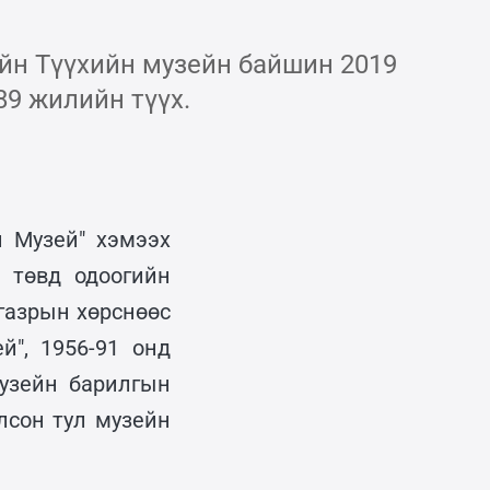
ийн Түүхийн музейн байшин 2019
89 жилийн түүх.
 Музей" хэмээх
н төвд одоогийн
газрын хөрснөөс
й", 1956-91 онд
музейн барилгын
лсон тул музейн