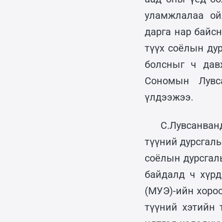
уламжлалаа ой
дарга нар байс
түүх соёлын ду
болсныг ч давх
Сономын Лувс
үлдээжээ.
С.Лувсанван
түүний дурсгалы
соёлын дурсгал
байдалд ч хүр
(МУЭ)-ийн хоро
түүний хэтийн 