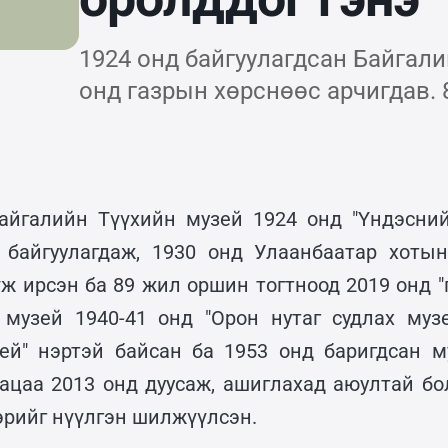
1924 онд байгуулагдсан Байгал
онд газрын хөрснөөс арчигдав. 
йгалийн Түүхийн музей 1924 онд "Үндэсний
 байгуулагдаж, 1930 онд Улаанбаатар хоты
ж ирсэн ба 89 жил оршин тогтноод 2019 онд "
с музей 1940-41 онд "Орон нутаг судлах музе
ей" нэртэй байсан ба 1953 онд баригдсан 
ацаа 2013 онд дуусаж, ашиглахад аюултай бо
эрийг нүүлгэн шилжүүлсэн.