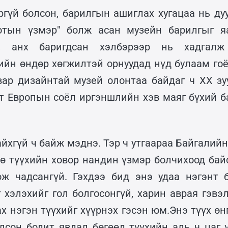
ргүй болсон, барилгын ашиглах хугацаа нь дуу
хотын үзмэр" болж асан музейн барилгыг я
ж, анх баригдсан хэлбэрээр нь хадгалж
ийн өндөр хөгжилтэй орнуудад нүд булаам гоё
вар дизайнтай музей олонтаа байдаг ч XX зу
т Европын соёл иргэншлийн хэв маяг бүхий 
йхгүй ч байж мэднэ. Тэр ч утгаараа Байгалий
өө түүхийн ховор нандин үзмэр болчихоод бай
ож чадсангүй. Гэхдээ бид энэ удаа нэгэнт 
 хэлэхийг гол болгосонгүй, харин аврая гэвэ
х нэгэн түүхийг хүүрнэх гэсэн юм.Энэ түүх өн
лсон бодит явдал бөгөөд түүхийн аль ч цаг 