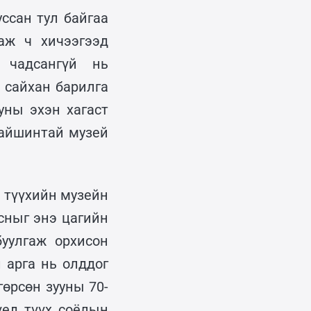
ссан тул байгаа
аж ч хичээгээд
 чадсангүй нь
 сайхан барилга
уны эхэн хагаст
байшинтай музей
н түүхийн музейн
сныг энэ цагийн
буулгаж орхисон
л арга нь олддог
гөрсөн зууны 70-
үед түүх соёлын