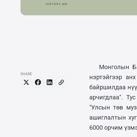
Монголын Ба
SHARE
нэртэйгээр анх
байршилдаа нүү
арчигдлаа". Ту
"Улсын төв муз
ашиглалтын хуг
6000 орчим үзм