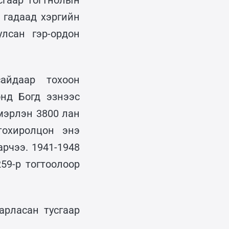
сгаар тогтнолын
 гадаад хэргийн
лсан гэр-ордон
айдаар тохоон
нд Богд эзнээс
мэрлэн 3800 лан
тохиролцон энэ
рчээ. 1941-1948
59-р тогтоолоор
арласан тусгаар