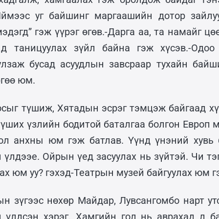
Иймээс уг байшинг маргаашийн дотор зайлуу
эдэгд” гэж үүрэг өгөв.-Дарга аа, та намайг ц
нд таницуулах зүйл байна гэж хүсэв.-Одоо
улзаж бусад асуудлын завсраар тухайн бай
гөө юм.
осыг түшиж, Хятадын эсрэг тэмцэж байгаад хүү
түших үзлийн бодитой баталгаа болгон Европ 
ол анхны юм гэж батлав. Үүнд үнэний хувь
л үлдээе. Ойрын үед засуулах нь зүйтэй. Чи т
гах юм уу? гэхэд-Театрын музей байгуулах юм г
ын зүгээс нөхөр Майдар, Лувсангомбо нарт утс
 үлдсэн хэрэг. Хамгийн гол нь аврахад л б