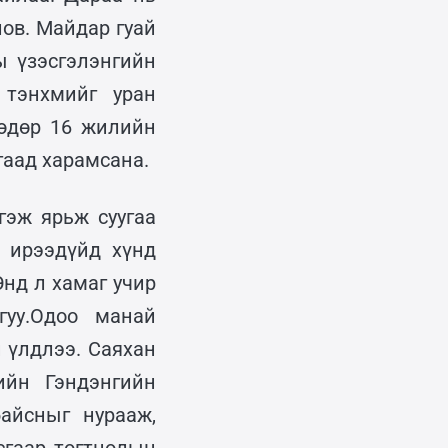
ов. Майдар гуай
ы үзэсгэлэнгийн
 тэнхмийг уран
өөдөр 16 жилийн
гаад харамсана.
гэж ярьж суугаа
 ирээдүйд хүнд
Энд л хамаг учир
гуу.Одоо манай
 үлдлээ. Саяхан
ийн Гэндэнгийн
айсныг нурааж,