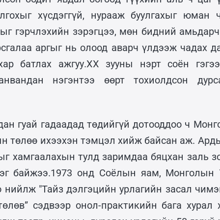
лгохыг хүсдэггүй, нурааж буулгахыг юман ч
ныг гэрчлэхийн зэрэгцээ, мөн бидний амьдарч 
рсгалаа аргыг нь олоод аварч үлдээж чадах да
ар батлах ажгуу.XX зууны нэрт соён гэгээ
анвандан нэгэнтээ өөрт тохиолдсон дурс
дан гуай гадаадад төдийгүй дотооддоо ч Монго
н төлөө ихээхэн тэмцэл хийж байсан аж. Арды
ыг хамгаалахын тулд заримдаа бяцхан заль зо
дэг байжээ.1973 онд Соёлын яам, Монголын 
о нийлж "Тайз дэлгэцийн урлагийн засал чимэ
төлөв” сэдвээр онол-практикийн бага хурал 