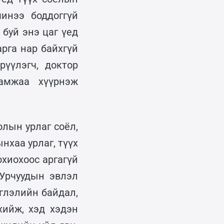
инээ боддоггүй
буй энэ цаг үед
рга нар байхгүй
рүүлэгч, доктор
амжаа хүүрнэж
лын урлаг соёл,
нхаа урлаг, түүх
хиохоос аргагүй
Урчуудын эвлэл
глэлийн байдал,
хийж, хэд хэдэн