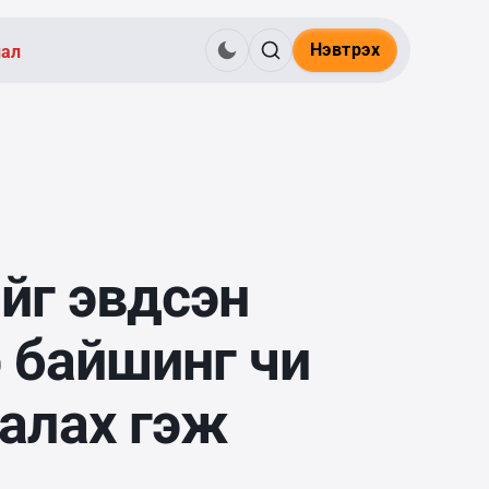
Нэвтрэх
нал
йг эвдсэн
 байшинг чи
алах гэж