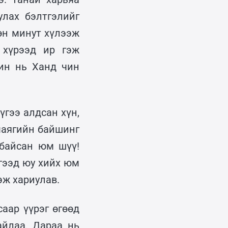
лах бэлтгэлийг
өөн минут хүлээж
 хүрээд ир гэж
шин нь Ханд чин
гээ алдсан хүн,
маягийн байшинг
 байсан юм шүү!
эгээд юу хийх юм
эж хариулав.
аар үүрэг өгөөд
айлаа. Дараа нь