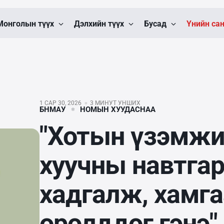
Монголын түүх
Дэлхийн түүх
Бусад
Үнийн са
1 САР 30, 2026
3 МИНУТ УНШИХ
БНМАУ
НОМЫН ХУУДАСНАА
"Хотын үзэмжи
хуучны навтгар
хадгалж, хамга
оролддог гэнэ"