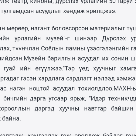
лж театр, киноны, дүрслэх урлагийн 50 гаруй
, тулгамдсан асуудлыг хөндөж ярилцжээ.
ын мөрөөр, нэгэнт боловсорсон материалыг тү
ийн урлагийн музей"-г шинээр Дүрслэх у
улах, түүнчлэн Соёлын яамны үзэсгэлэнгийн га
шийдсэн.Музейн барилгын асуудал их сонин ш
 гуай ийн өгүүлжээ."Тэр үед хуучныг хамг
аргадаг гэсэн хардлага сэрдлэгт нэлээд хэмжэ
бас нэгэн ноцтой асуудал тохиолдлоо.МАХН-
 бичгийн дарга утсаар ярьж, “Идэр техникчд
орооллын дэргэд хуучны навтгар байшин
 байна.
хадгалж, хамгаалах гэж оролдож байдаг гэн