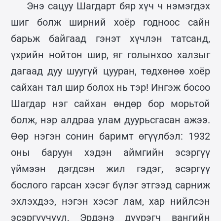
Энэ сацуу Шагдарт бяр хүч ч нэмэгдэх
шиг болж ширний хоёр годноос сайн
барьж байгаад гэнэт хүчлэн татсанд,
үхрийн нойтон шир, яг голынхоо халзыг
дагаад дуу шуугүй цууран, төдхөнөө хоёр
сайхан тал шир болох нь тэр! Ингэж босоо
Шагдар нэг сайхан өндөр бор морьтой
болж, нэр алдраа улам дуурьсгасан ажээ.
Өөр нэгэн сонин баримт өгүүлбэл: 1932
оны баруун хэдэн аймгийн эсэргүү
үймээн дэгдсэн жил гэдэг, эсэргүү
бослого гарсан хэсэг бүлэг этгээд сарниж
эхлэхдээ, нэгэн хэсэг лам, хар нийлсэн
эсэргүүчүүл, Эрдэнэ дүүрэгч вангийн