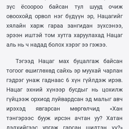
зүс ёсоороо байсан тул шууд очиж
овоохойд орвол нэг бүдүүн эр, Нацагийг
хялайн харж гараа зангидан зүхсэнээ,
эрээн иштэй том хутга харуулахад Нацаг
аль нь ч надад болох хэрэг ээ гэжээ.
Тэгээд Нацаг мах буцалгаж байсан
тогоог өшиглөхөд сайхь эр муухай чарлан
гэдрэг унаж гаднаас 6 хүн гүйлдэж ирэв.
Нацаг эхний хүнээр бусдыг нь цохилж
гүйцээж орхиод луйвардсан эд малыг авч
ирэхэд явгарсан мөргөлчид «Хан
тэнгэрээс бууж ирсэн ачтан уу? Хатан
дэлхийгээс ургаж гарсан шидтэн үү?»