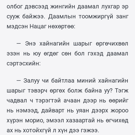
олбог дэвсээд жингийн даамал лухгар эр
сууж байжээ. Даамлын тоомжиргүй занг
мэдсэн Нацаг нөхөртөө:
— Энэ хайнагийн шарыг өргөчихвөл
эзэн нь юу өгдөг сөн бол гэхэд даамал
сэртэсхийн:
— Залуу чи байтлаа миний хайнагийн
шарыг тэвэрч өргөх болж байна уу? Тэгж
чадвал ч тэрэгтэй ачаан дээр нь өөрийг
нь нэмээд, дайварт нь уяан дээрх жороо
хүрэн морио, эмээл хазаартай нь өгчихөд
ах нь хотойхгүй л хүн дээ гэжээ.