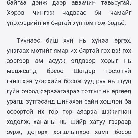
байгаа дэнж дээр аваачин тавьсугай.
Хэрэв чингэж чадваас би чамайг
үнэхээрийн их бяртай хүн юм гэж бодъё.
Түүнээс биш хүн нь хүнээ өргөх,
унагаах мэтийг ямар их бяртай гэх вэ! гэх
зэргээр ам асууж элдвээр хорыг нь
маажсанд босоо Шагдар тэсэлгүй
гэнэтхэн ухасхийн босож үүд рүү нь шууд
гүйн очоод сэрвээгээрээ тотгыг нь өргөөд
урагш зүтгэсэнд шинэхэн сайн хошлон ба
оосортой их гэр тэр аяараа шажигнан
хөдөлж, хананы нь шийр хатуу газраар
зурж, доторх хогшлынхоо хамт босоо