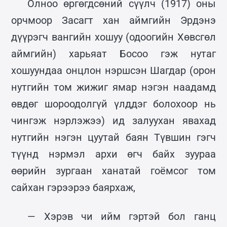
Олноо өргөгдсөний сүүлч (1917) оны
орчмоор Засагт хан аймгийн Эрдэнэ
дүүрэгч вангийн хошуу (одоогийн Хөвсгөл
аймгийн) харьяат Босоо гэж нутаг
хошуундаа онцлон нэршсэн Шагдар (орон
нутгийн том жижиг ямар нэгэн наадамд
өвдөг шороодолгүй үлддэг болохоор нь
чингэж нэрлэжээ) ид залуухан явахад
нутгийн нэгэн цуутай баян Түвшин гэгч
түүнд нэрмэл архи өгч байх зуураа
өөрийн зургаан ханатай гоёмсог том
сайхан гэрээрээ баярхаж,
— Хэрэв чи ийм гэртэй бол ганц