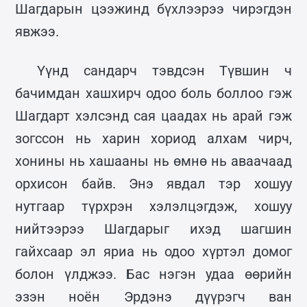
Шагдарын цээжинд бүхлээрээ чирэгдэн
явжээ.
Үүнд сандарч тэвдсэн Түвшин ч
бачимдан хашхирч одоо боль боллоо гэж
Шагдарт хэлсэнд сая цаадах нь арай гэж
зогссон нь харин хориод алхам чирч,
хонины нь хашааны нь өмнө нь аваачаад
орхисон байв. Энэ явдал тэр хошуу
нутгаар түрхрэн хэлэлцэгдэж, хошуу
нийтээрээ Шагдарыг ихэд шагшин
гайхсаар эл яриа нь одоо хүртэл домог
болон үлджээ. Бас нэгэн удаа өөрийн
эзэн ноён Эрдэнэ дүүрэгч ван