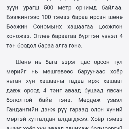
зүүн урагш 500 метр орчимд байлаа.
Бээжингээс 100 тэмээ бараа ирсэн шөнө
Бээжин Сономынх хашаагаа цоожлон
хоножээ. Өглөө бараагаа бүртгэн үзвэл 4
тэн боодол бараа алга гэнэ.
Шөнө нь бага зэрэг цас орсон тул
мөрийг нь мөшгөвөөс баруунаас хоёр
явган хүн хашааны гадаа ирж хашааг
давж ороод 4 тэнг аваад буцаад явсан
бололтой байв гэнэ. Мөрдөж үзвэл
Гандангийн дэнж рүү гараад олон хүний
мөртэй хутгалдан алдагджээ. Хоёр тэмээ
ачааг хоёр хүн аваад явчихаж болмооргүй