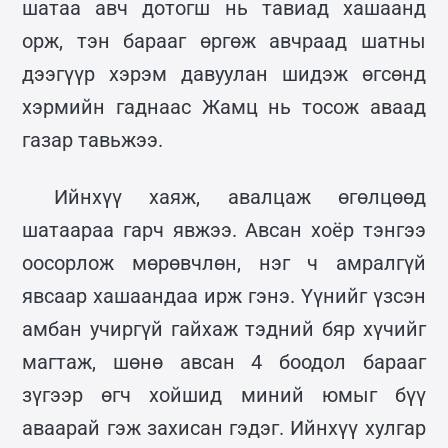
шатаа авч дотогш нь тавиад хашаанд
орж, тэн барааг өргөж авчраад шатны
дээгүүр хэрэм давуулан шидэж өгсөнд
хэрмийн гаднаас Жамц нь тосож аваад
газар тавьжээ.
Ийнхүү хаяж, авалцаж өгөлцөөд
шатаараа гарч явжээ. Авсан хоёр тэнгээ
оосорлож мөрөвчлөн, нэг ч амралгүй
явсаар хашаандаа ирж гэнэ. Үүнийг үзсэн
амбан учиргүй гайхаж тэдний бяр хүчийг
магтаж, шөнө авсан 4 боодол барааг
зүгээр өгч хойшид миний юмыг бүү
аваарай гэж захисан гэдэг. Ийнхүү хулгар