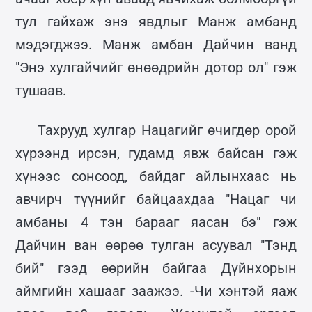
тул гайхаж энэ явдлыг Манж амбанд
мэдэгджээ. Манж амбан Дайчин ванд
"Энэ хулгайчийг өнөөдрийн дотор ол" гэж
тушаав.
Тахрууд хулгар Нацагийг өчигдөр орой
хүрээнд ирсэн, гудамд явж байсан гэж
хүнээс сонсоод, байдаг айлынхаас нь
авчирч түүнийг байцаахдаа "Нацаг чи
амбаны 4 тэн барааг яасан бэ" гэж
Дайчин ван өөрөө тулган асуувал "Тэнд
бий" гээд өөрийн байгаа Дүйнхорын
аймгийн хашааг заажээ. -Чи хэнтэй яаж