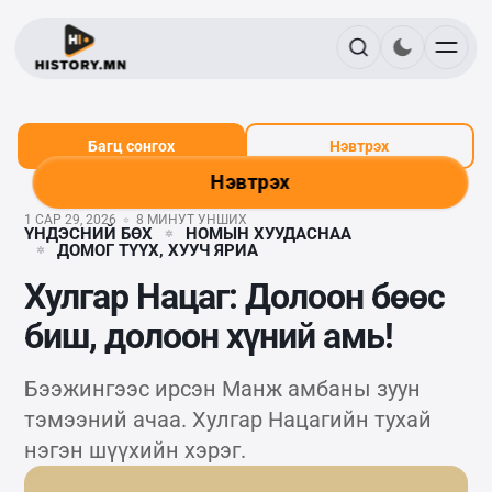
Багц сонгох
Нэвтрэх
Нэвтрэх
1 САР 29, 2026
8 МИНУТ УНШИХ
ҮНДЭСНИЙ БӨХ
НОМЫН ХУУДАСНАА
ДОМОГ ТҮҮХ, ХУУЧ ЯРИА
Хулгар Нацаг: Долоон бөөс
биш, долоон хүний амь!
Бээжингээс ирсэн Манж амбаны зуун
тэмээний ачаа. Хулгар Нацагийн тухай
нэгэн шүүхийн хэрэг.