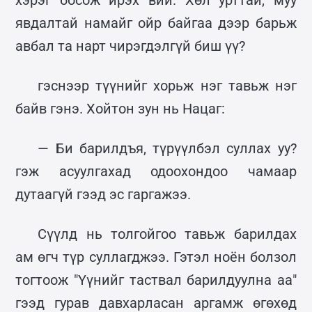
явдалтай намайг ойр байгаа дээр барьж
авбал та нарт чирэгдэлгүй биш үү?
гэснээр түүнийг хорьж нэг тавьж нэг
байв гэнэ. Хойтон зун нь Нацаг:
— Би барилдъя, түрүүлбэл суллах уу?
гэж асуулгахад одоохондоо чамаар
дутаагүй гээд эс гаргажээ.
Сүүлд нь толгойгоо тавьж барилдах
ам өгч түр суллагджээ. Гэтэл ноён болзол
тогтоож "Үүнийг таствал барилдуулна аа"
гээд гурав давхарласан аргамж өгөхөд