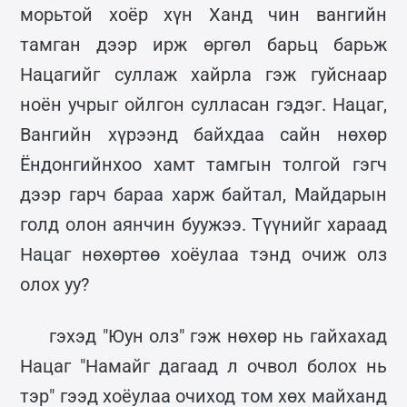
морьтой хоёр хүн Ханд чин вангийн
тамган дээр ирж өргөл барьц барьж
Нацагийг суллаж хайрла гэж гуйснаар
ноён учрыг ойлгон сулласан гэдэг. Нацаг,
Вангийн хүрээнд байхдаа сайн нөхөр
Ёндонгийнхоо хамт тамгын толгой гэгч
дээр гарч бараа харж байтал, Майдарын
голд олон аянчин буужээ. Түүнийг хараад
Нацаг нөхөртөө хоёулаа тэнд очиж олз
олох уу?
гэхэд "Юун олз" гэж нөхөр нь гайхахад
Нацаг "Намайг дагаад л очвол болох нь
тэр" гээд хоёулаа очиход том хөх майханд