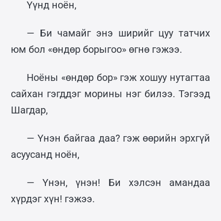
Үүнд ноён,
— Би чамайг энэ ширийг цуу татчих
юм бол «өндөр борыгоо» өгнө гэжээ.
Ноёны «өндөр бор» гэж хошуу нутагтаа
сайхан гэгддэг морины нэг билээ. Тэгээд
Шагдар,
— Үнэн байгаа даа? гэж өөрийн эрхгүй
асуусанд ноён,
— Үнэн, үнэн! Би хэлсэн амандаа
хүрдэг хүн! гэжээ.