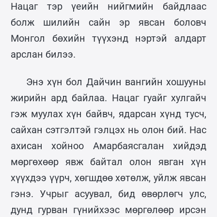
Нацаг тэр үеийн нийгмийн байдлаас
болж шилийн сайн эр явсан боловч
Монгол бөхийн түүхэнд нэртэй алдарт
арслан билээ.
Энэ хүн бол Дайчин вангийн хошууны
жирийн ард байлаа. Нацаг гуайг хулгайч
гэж муулах хүн байвч, ядарсан хүнд тусч,
сайхан сэтгэлтэй гэлцэх нь олон бий. Нас
ахисан хойноо Амарбаясгалан хийдэд
мөргөхөөр явж байтал олон явган хүн
хүүхдээ үүрч, хөгшдөө хөтөлж, уйлж явсан
гэнэ. Учрыг асуувал, бид өвөрлөгч улс,
дунд гурван гүнийхээс мөргөлөөр ирсэн