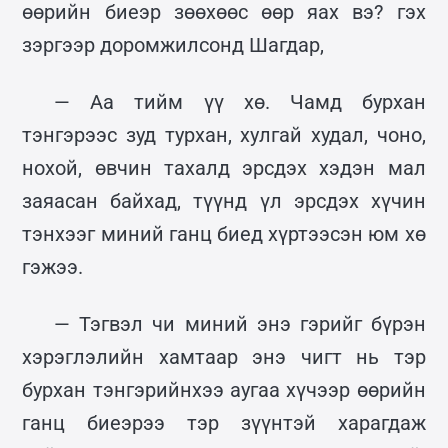
өөрийн биеэр зөөхөөс өөр яах вэ? гэх
зэргээр доромжилсонд Шагдар,
— Аа тийм үү хө. Чамд бурхан
тэнгэрээс зуд турхан, хулгай худал, чоно,
нохой, өвчин тахалд эрсдэх хэдэн мал
заяасан байхад, түүнд үл эрсдэх хүчин
тэнхээг миний ганц биед хүртээсэн юм хө
гэжээ.
— Тэгвэл чи миний энэ гэрийг бүрэн
хэрэглэлийн хамтаар энэ чигт нь тэр
бурхан тэнгэрийнхээ аугаа хүчээр өөрийн
ганц биеэрээ тэр зүүнтэй харагдаж