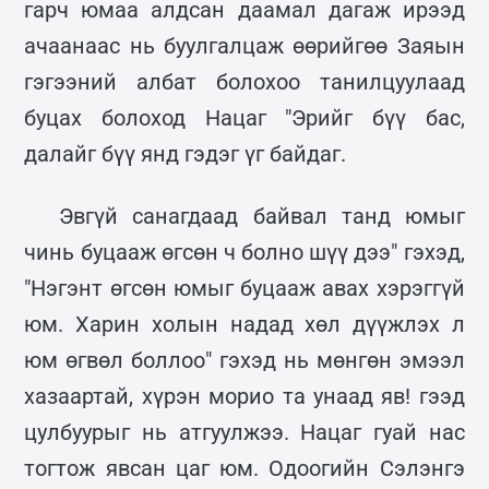
гарч юмаа алдсан даамал дагаж ирээд
ачаанаас нь буулгалцаж өөрийгөө Заяын
гэгээний албат болохоо танилцуулаад
буцах болоход Нацаг "Эрийг бүү бас,
далайг бүү янд гэдэг үг байдаг.
Эвгүй санагдаад байвал танд юмыг
чинь буцааж өгсөн ч болно шүү дээ" гэхэд,
"Нэгэнт өгсөн юмыг буцааж авах хэрэггүй
юм. Харин холын надад хөл дүүжлэх л
юм өгвөл боллоо" гэхэд нь мөнгөн эмээл
хазаартай, хүрэн морио та унаад яв! гээд
цулбуурыг нь атгуулжээ. Нацаг гуай нас
тогтож явсан цаг юм. Одоогийн Сэлэнгэ