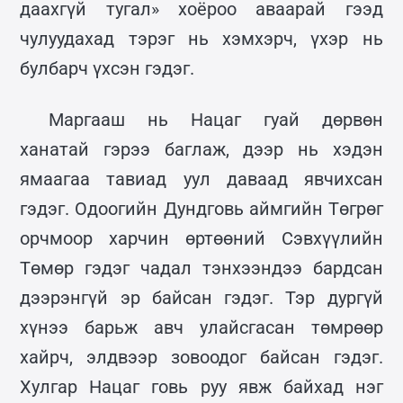
даахгүй тугал» хоёроо аваарай гээд
чулуудахад тэрэг нь хэмхэрч, үхэр нь
булбарч үхсэн гэдэг.
Маргааш нь Нацаг гуай дөрвөн
ханатай гэрээ баглаж, дээр нь хэдэн
ямаагаа тавиад уул даваад явчихсан
гэдэг. Одоогийн Дундговь аймгийн Төгрөг
орчмоор харчин өртөөний Сэвхүүлийн
Төмөр гэдэг чадал тэнхээндээ бардсан
дээрэнгүй эр байсан гэдэг. Тэр дургүй
хүнээ барьж авч улайсгасан төмрөөр
хайрч, элдвээр зовоодог байсан гэдэг.
Хулгар Нацаг говь руу явж байхад нэг