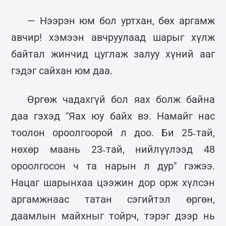
— Нээрэн юм бол уртхан, бөх аргамж
авчир! хэмээн авчруулаад шарыг хүлж
байтал жинчид цуглаж залуу хүний ааг
гэдэг сайхан юм даа.
Өргөж чадахгүй бол яах болж байна
даа гэхэд "Яах юу байх вэ. Намайг нас
тоолон ороолгоорой л доо. Би 25˗тай,
нөхөр маань 23˗тай, нийлүүлээд 48
ороолгосон ч та нарын л дур" гэжээ.
Нацаг шарынхаа цээжин дор орж хүлсэн
аргамжнаас татан сэгийтэл өргөн,
даамлын майхныг тойрч, тэрэг дээр нь