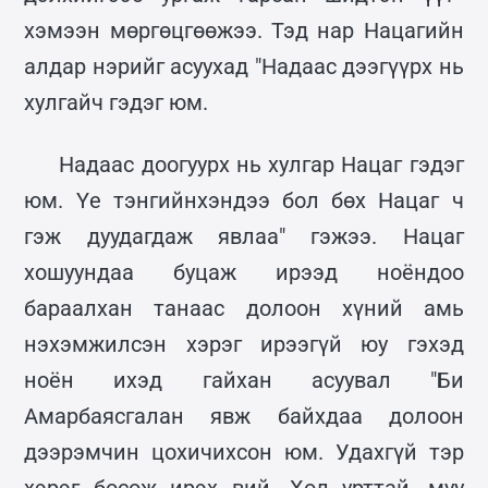
хэмээн мөргөцгөөжээ. Тэд нар Нацагийн
алдар нэрийг асуухад "Надаас дээгүүрх нь
хулгайч гэдэг юм.
Надаас доогуурх нь хулгар Нацаг гэдэг
юм. Үе тэнгийнхэндээ бол бөх Нацаг ч
гэж дуудагдаж явлаа" гэжээ. Нацаг
хошуундаа буцаж ирээд ноёндоо
бараалхан танаас долоон хүний амь
нэхэмжилсэн хэрэг ирээгүй юу гэхэд
ноён ихэд гайхан асуувал "Би
Амарбаясгалан явж байхдаа долоон
дээрэмчин цохичихсон юм. Удахгүй тэр
хэрэг босож ирэх вий. Хөл урттай, муу