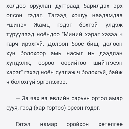
хөлдөө оруулан дугтраад барилдах эрх
олсон гэдэг. Тэгээд хошуу наадамдаа
«шинэ» Жамц гэдэг бөхтэй үлдэж
түрүүлээд ноёндоо "Миний хэрэг хэзээ ч
гарч ирэхгүй. Долоон бөөс биш, долоон
хүн болохоор амь насыг нь дээдлэн
хүндэлж, өөрөө өөрийгөө шийтгэсэн
хэрэг" гэхэд ноён суллаж ч болохгүй, байж
ч болохгүй эргэлзжээ.
— За яах вэ өвлийн сэрүүн ортол амар
сууя, гээд (хар гэртээ) орсон гэдэг.
Гэтэл намар оройхон хөтөлгөө