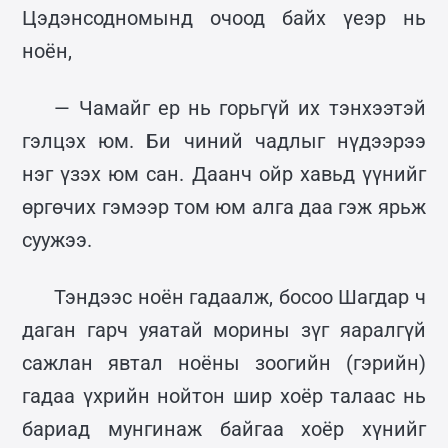
Цэдэнсодномынд очоод байх үеэр нь
ноён,
— Чамайг ер нь горьгүй их тэнхээтэй
гэлцэх юм. Би чиний чадлыг нүдээрээ
нэг үзэх юм сан. Даанч ойр хавьд үүнийг
өргөчих гэмээр том юм алга даа гэж ярьж
суужээ.
Тэндээс ноён гадаалж, босоо Шагдар ч
даган гарч уяатай морины зүг яаралгүй
сажлан явтал ноёны зоогийн (гэрийн)
гадаа үхрийн нойтон шир хоёр талаас нь
бариад мунгинаж байгаа хоёр хүнийг