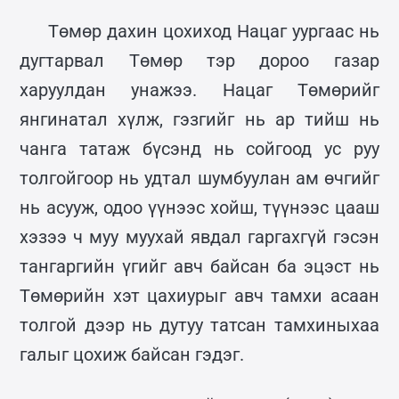
Төмөр дахин цохиход Нацаг уургаас нь
дугтарвал Төмөр тэр дороо газар
харуулдан унажээ. Нацаг Төмөрийг
янгинатал хүлж, гэзгийг нь ар тийш нь
чанга татаж бүсэнд нь сойгоод ус руу
толгойгоор нь удтал шумбуулан ам өчгийг
нь асууж, одоо үүнээс хойш, түүнээс цааш
хэзээ ч муу муухай явдал гаргахгүй гэсэн
тангаргийн үгийг авч байсан ба эцэст нь
Төмөрийн хэт цахиурыг авч тамхи асаан
толгой дээр нь дутуу татсан тамхиныхаа
галыг цохиж байсан гэдэг.