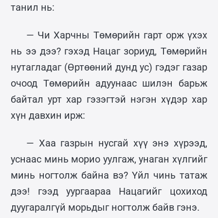
танил нь:
— Чи Харчны Төмөрийн гарт орж үхэх
нь ээ дээ? гэхэд Нацаг зориуд, Төмөрийн
нутагладаг (Өртөөний дунд ус) гэдэг газар
очоод Төмөрийн адуунаас шилэн барьж
байтал урт хар гэзэгтэй нэгэн хүдэр хар
хүн давхин ирж:
— Хаа газрын нусгай хүү энэ хүрээд,
уснаас минь морио уулгаж, унаган хүлгийг
минь ногтолж байна вэ? Үйл чинь татаж
дээ! гээд уургаараа Нацагийг цохиход
дуугаралгүй морьдыг ногтолж байв гэнэ.