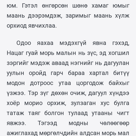
юм. Гэтэл өнгөрсөн шөнө хамаг юмыг
маань дээрэмдэж, заримыг маань хүлж
орхиод явчихлаа.
Одоо яахаа мэдэхгүй явна гэхэд,
Нацаг гуай морь малын нь зүс, эд хогшил
зэргийг мэдэж аваад нэгнийг нь дагуулан
уулын оройд гарч бараа хартал битүү
модон дотроос утаа цоргодож байхыг
үзжээ. Тэр зүг дөхөн очиж, дагуул хүндээ
хоёр морио орхиж, зулзаган хус булга
татаж таяг болгон тулаад утааны чигт
явжээ. Тэгээд модны чөлөөгөөр
ажиглахад мөргөлчдийн алдсан морь мал