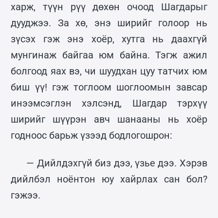
харж, түүн рүү дөхөн очоод Шагдарыг
дууджээ. За хө, энэ ширийг голоор нь
зүсэх гэж энэ хоёр, хутга нь даахгүй
мунгинаж байгаа юм байна. Тэгж ажил
болгоод яах вэ, чи шуудхан цуу татчих юм
биш үү! гэж тоглоом шоглоомын завсар
инээмсэглэн хэлсэнд, Шагдар тэрхүү
ширийг шүүрэн авч шанааны нь хоёр
годноос барьж үзээд бодлогошрон:
— Дийлдэхгүй биз дээ, үзье дээ. Хэрэв
дийлбэл ноёнтон юу хайрлах сан бол?
гэжээ.