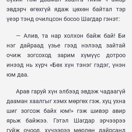
эвдэрч өгөхгүй ядаж цөхөн байтал тэр
үеэр тэнд очилцсон босоо Шагдар гэнэт:
— Алив, та нар холхон байж бай! Би
нэг дайраад үзье гээд нэлээд зайтай
очиж зогсоход зарим хүмүүс дотроо
инээд нь хүрч «Бөх хүн тэнэг гэдэг, үнэн
юм даа.
Арав гаруй хүн элбээд эвдэж чадаагүй
дааман хаалгыг хэмх мөргөх гэж. хуц ухна
шиг зогсож байх юм!» гэж шивэр авир
ярьж байжээ. Гэтэл Шагдар эрчээрээ
гүйж очоод, хүчээрээ мөрлөн дайрсанд