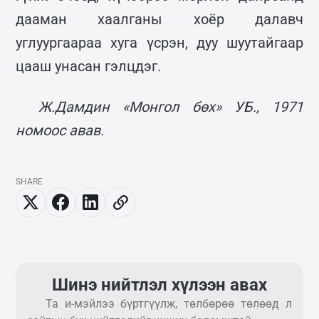
дааман хаалганы хоёр далавч
углуургаараа хуга үсрэн, дуу шуутайгаар
цааш унасан гэлцдэг.
Ж.Дамдин «Монгол бөх» УБ., 1971
номоос авав.
SHARE
Шинэ нийтлэл хүлээн авах
Та и-мэйлээ бүртгүүлж, төлбөрөө төлөөд л