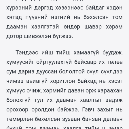
хүрээний дэргэд хэзээнээс байдаг хэдэн
хятад пүүзний нэгний нь бэхэлсэн том
дааман хаалгатай өндөр шавар хэрэм
дотор шивээлэн бүгжээ.
Тэндээс ийш тийш хамаагүй буудаж,
хүмүүсийг ойртуулахгүй байсаар их төлөв
сум дариа дууссан бололтой сүүл сүүлдээ
чимээ авиагүй хориглон байхад нь хэсэг
хүмүүс очиж, хэрмийг даван орж хараахан
болохгүй тул их дааман хаалгыг эвдэж
орохоор оролдон байжээ. Гэвч захыг нь
төмөрлөн бөхөлсөн зузаан банзан далавч
бүхий том дааман хаалга тийм ч амар