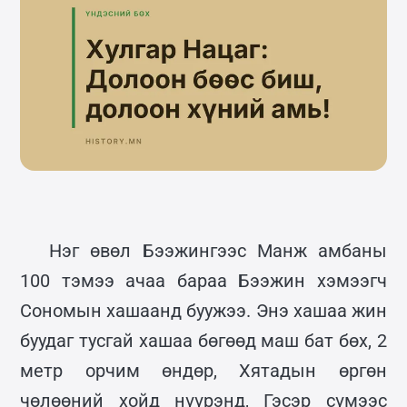
Нэг өвөл Бээжингээс Манж амбаны
100 тэмээ ачаа бараа Бээжин хэмээгч
Сономын хашаанд буужээ. Энэ хашаа жин
буудаг тусгай хашаа бөгөөд маш бат бөх, 2
метр орчим өндөр, Хятадын өргөн
чөлөөний хойд нүүрэнд, Гэсэр сүмээс