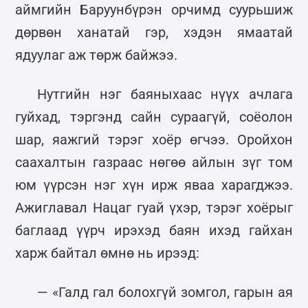
аймгийн Баруунбүрэн орчимд суурьшиж
дөрвөн ханатай гэр, хэдэн ямаатай
ядуулаг аж төрж байжээ.
Нутгийн нэг баяныхаас нүүх ачлага
гуйхад, тэргэнд сайн сураагүй, соёолон
шар, яажгий тэрэг хоёр өгчээ. Оройхон
саахалтын газраас нөгөө айлын зүг том
юм үүрсэн нэг хүн ирж яваа харагджээ.
Ажиглавал Нацаг гуай үхэр, тэрэг хоёрыг
баглаад үүрч ирэхэд баян ихэд гайхан
харж байтал өмнө нь ирээд:
— «Галд гал болохгүй зомгол, гарын ая