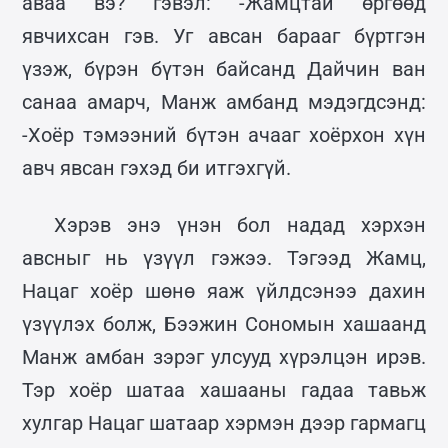
аваа вэ? гэвэл: -Жамцтай өргөөд
явчихсан гэв. Уг авсан барааг бүртгэн
үзэж, бүрэн бүтэн байсанд Дайчин ван
санаа амарч, Манж амбанд мэдэгдсэнд:
-Хоёр тэмээний бүтэн ачааг хоёрхон хүн
авч явсан гэхэд би итгэхгүй.
Хэрэв энэ үнэн бол надад хэрхэн
авсныг нь үзүүл гэжээ. Тэгээд Жамц,
Нацаг хоёр шөнө яаж үйлдсэнээ дахин
үзүүлэх болж, Бээжин Сономын хашаанд
Манж амбан зэрэг улсууд хүрэлцэн ирэв.
Тэр хоёр шатаа хашааны гадаа тавьж
хулгар Нацаг шатаар хэрмэн дээр гармагц