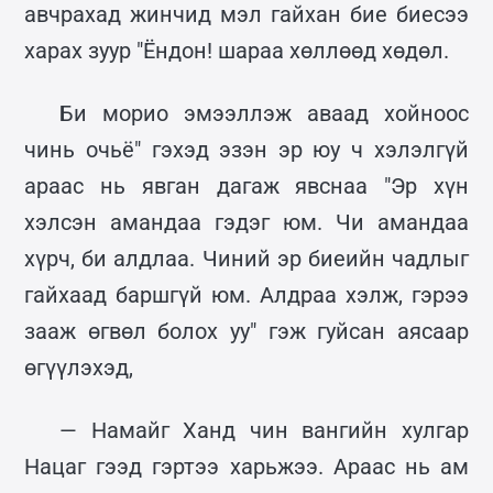
авчрахад жинчид мэл гайхан бие биесээ
харах зуур "Ёндон! шараа хөллөөд хөдөл.
Би морио эмээллэж аваад хойноос
чинь очьё" гэхэд эзэн эр юу ч хэлэлгүй
араас нь явган дагаж явснаа "Эр хүн
хэлсэн амандаа гэдэг юм. Чи амандаа
хүрч, би алдлаа. Чиний эр биеийн чадлыг
гайхаад баршгүй юм. Алдраа хэлж, гэрээ
зааж өгвөл болох уу" гэж гуйсан аясаар
өгүүлэхэд,
— Намайг Ханд чин вангийн хулгар
Нацаг гээд гэртээ харьжээ. Араас нь ам