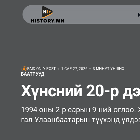
PAID-ONLY POST
1 САР 27, 2026
3 МИНУТ УНШИХ
БААТРУУД
Хүнсний 20-р д
1994 оны 2-р сарын 9-ний өглөө. 
гал Улаанбаатарын түүхэнд үлдэ