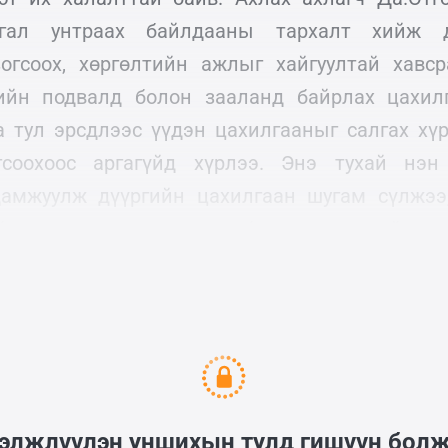
гал унтраах байлдааны тархалт хийж 
огсоох, хөргөлтийн ажлыг хайгуултай хавс
рийн подвалд болон зааланд байрлах цахил
 тул эрсдлээс үүдэн цахилгааныг салгах хүр
гсоохоос аргагүйд хүрлээ. Энэ тухай нэн
дамжуулж дүүргийн цахилгаан шугам сүлжээ
йн захиргаанд мэдэгдсэн боловч тодорхой арга
гэлжлүүлэн уншихын тулд гишүүн бол