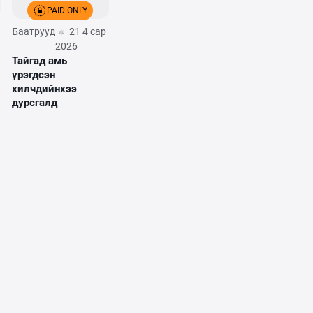
PAID ONLY
Баатрууд
21 4 сар
2026
Тайгад амь
үрэгдсэн
хилчдийнхээ
дурсгалд