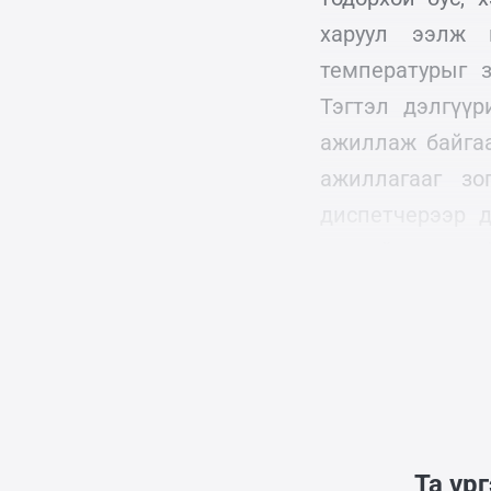
харуул ээлж 
температурыг з
Тэгтэл дэлгүү
ажиллаж байгаа
ажиллагааг зо
диспетчерээр 
хүчний системи
цаг алдаж байв.
Та үр