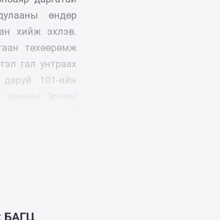
дулааны өндөр
ран хийж эхлэв.
гаан төхөөрөмж
тэл гал унтраах
 даруй 101-ийн
, төвийн Эрчим
 хэмжээ авахгүй
ж
БАГЦ