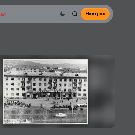
Нэвтрэх
нал