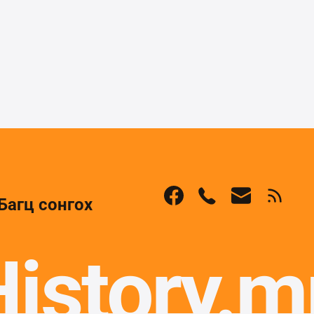
Багц сонгох
History.m