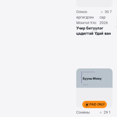
Олноо
30 7
өргөгдсөн
сар
Монгол Улс
2026
Учир битүүлэг
цадигтай Удай ван
PAID ONLY
Сонины
29 1