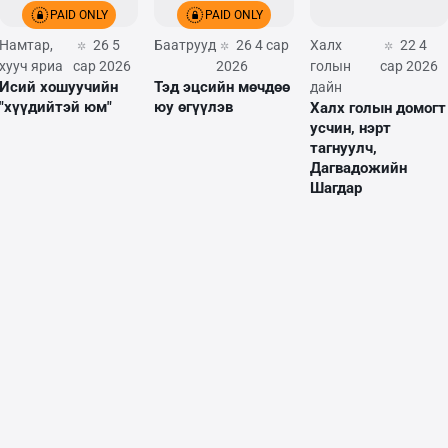
PAID ONLY
PAID ONLY
Намтар,
26 5
Баатрууд
26 4 сар
Халх
22 4
хууч яриа
сар 2026
2026
голын
сар 2026
Исий хошуучийн
Тэд эцсийн мөчдөө
дайн
"хүүдийтэй юм"
юу өгүүлэв
Халх голын домогт
усчин, нэрт
тагнуулч,
Дагвадожийн
Шагдар