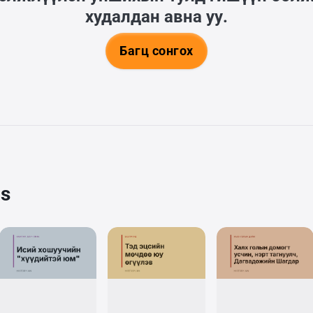
худалдан авна уу.
Багц сонгох
cs