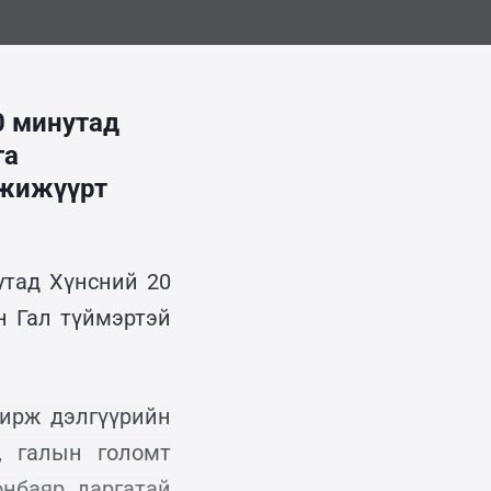
0 минутад
га
 жижүүрт
утад Хүнсний 20
н Гал түймэртэй
 ирж дэлгүүрийн
, галын голомт
онбаяр даргатай