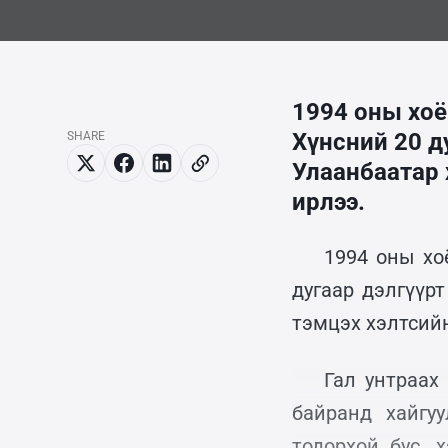
1994 оны хоё
Хүнсний 20 ду
SHARE
Улаанбаатар 
ирлээ.
1994 оны хо
дугаар дэлгүүр
тэмцэх хэлтсий
Гал унтраах
байранд хайгу
тодорхой бус, 