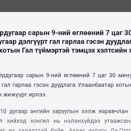
рдугаар сарын 9-ний өглөөний 7 цаг 3
гаар дэлгүүрт гал гарлаа гэсэн дуудла
хотын Гал түймэртэй тэмцэх хэлтсийн
ёрдугаар сарын 9-ний өглөөний 7 цаг 30 мин
т гал гарлаа гэсэн дуудлага Улаанбаатар хоты
н жижүүрт ирлээ.
 10 дугаар ангийн харуулын ээлж яаравчлан
ул хийхэд хонгил нь нэлэнхүйдээ утаажсан
хэт их халалттай байв. Ахлах ахлагч Да.Отг