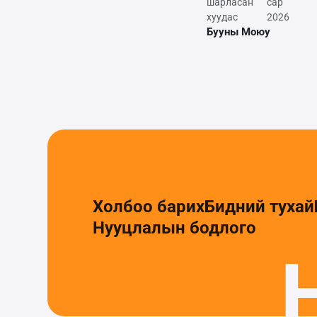
шарласан
сар
хуудас
2026
Бууны Моюу
Холбоо барих
Бидний тухай
Нууцлалын бодлого