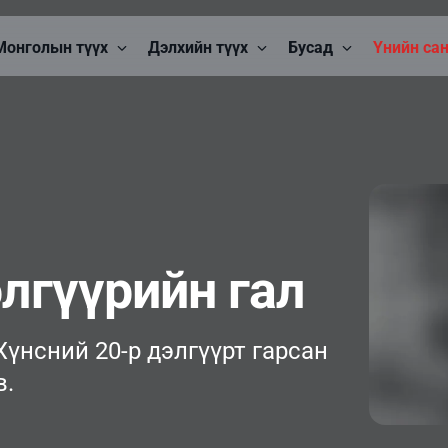
Монголын түүх
Дэлхийн түүх
Бусад
Үнийн са
элгүүрийн гал
Хүнсний 20-р дэлгүүрт гарсан
в.