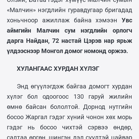
«Малчин» нэгдлийн гуравдугаар бригадад
хоньчноор ажиллаж байна хэмээн
Увс
аймгийн Малчин сум нэгдлийн орлогч
дарга Найдан, 72 настай Цэрэв нар ярьж
үлдээснээр Монгол домог номонд оржээ.
ХУЛАНГААС ХУРДАН ХҮЛЭГ
Энд өгүүлэгдэж байгаа домогт хурдан
хүлэг бол одоогоос 130 гаруй жилийн
өмнө байсан бололтой. Дорнод нутгийн
босоо Жаргал гэдэг хүний чонон хөх морь
гэдэг нь босоо чихтэй сэрвээ өндөр,
салтаа өргөн, шингэн дэл сүүлтэй цайвар