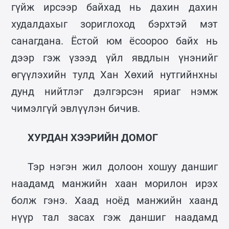
гүйж ирсээр байхад нь дахин дахин
худалдахыг зориглоход бэрхтэй мэт
санагдана. Ёстой юм ёсоороо байх нь
дээр гэж үзээд үйл явдлын үнэнийг
өгүүлэхийн тулд Хан Хөхий нутгийнхны
дунд нийтлэг дэлгэрсэн яриаг нэмж
чимэлгүй эвлүүлэн бичив.
ХУРДАН ХЭЭРИЙН ДОМОГ
Тэр нэгэн жил долоон хошуу даншиг
наадамд манжийн хаан морилон ирэх
болж гэнэ. Хаад ноёд манжийн хаанд
нүүр тал засах гэж даншиг наадамд