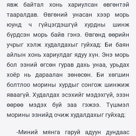
явж байтал хонь хариулсан өвгөнтэй
тааралдав. Өвгөний унасан хээр морь
юунд ч гүйцэгдэшгүй хурдны шинж
бүрдсэн морь байв гэнэ. Өвгөнд өөрийн
учрыг хэлж худалдахыг гуйхад: Би баян
айлын хонь хариулдаг ядуу хүн. Энэ морь
бол эзний өгсөн гурав дахь унаа, урьдах
хоёр нь дараалан зөнөсөн. Би хөгшин
болтлоо морины хурдыг сонгож шинжиж
яваагүй. Худалдах эсэхийг мэдэхгүй, эзэн
өөрөө мэдэх буй заа гэжээ. Түшмэл
морины эзнийд очиж худалдахыг гуйхад:
-Миний мянга гаруй адуун дундаас