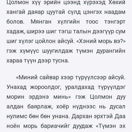
Цолмон хүү эрийн цээнд хүрэхэд Хөхий
хангай даяар цуутай сүлд цэнгэх наадам
болов. Мянган хүлгийн тоос тэнгэрт
хадаж, ширээ шиг тэгш талын дээгүүр сум
шиг хүлэг цойлон айсуй. «Хэний морь вэ?»
гэж хүмүүс шуугилдаж түмэн дурангийн
хараа түүн дээр тусна.
«Миний сайвар хээр түрүүлсээр айсуй.
Унахад жороолдог, уралдахад түрүүлдэг
морин эрдэнэ минь» гэж Цолмон дуу
алдан баярлаж, хоёр нүднээс нь дусал
нулимс бөн бөн унана. Дархан эрхтэй Даа
ноён морь бариачийг дуудаж «Түмэн эх