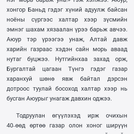
хонгор Баньд гэдэг хүний адуулж байсан
ноёны сүргээс халтар хээр зүсмийн
эмнэг шахам хязаалан үрээ барьж авчээ.
Аюур тэр үрээгээ унаж, Алтай давж
харийн газраас хэдэн сайн морь аваад
нутаг буцжээ. Нутгийнхаа захад орж,
Бургалтай цагаан Түнгэ гэдэг газар
харанхуй шөнө явж байтал дэрсэн
дотроос туулай босоход халтар хээр нь
бусган Аюурыг унагаж давхин оджээ.
Тодруулан өгүүлэхэд ирж очихын
40˗өөд өртөө газар олон хоног ширүүн