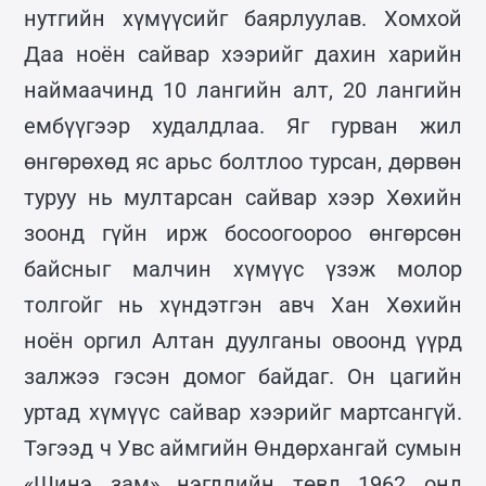
нутгийн хүмүүсийг баярлуулав. Хомхой
Даа ноён сайвар хээрийг дахин харийн
наймаачинд 10 лангийн алт, 20 лангийн
ембүүгээр худалдлаа. Яг гурван жил
өнгөрөхөд яс арьс болтлоо турсан, дөрвөн
туруу нь мултарсан сайвар хээр Хөхийн
зоонд гүйн ирж босоогоороо өнгөрсөн
байсныг малчин хүмүүс үзэж молор
толгойг нь хүндэтгэн авч Хан Хөхийн
ноён оргил Алтан дуулганы овоонд үүрд
залжээ гэсэн домог байдаг. Он цагийн
уртад хүмүүс сайвар хээрийг мартсангүй.
Тэгээд ч Увс аймгийн Өндөрхангай сумын
«Шинэ зам» нэгдлийн төвд 1962 онд