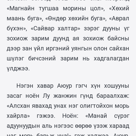
«Магнайн тугшаа морины цол», «Хөхий
маань буга», «Өндөр хөхийн буга», «Аврал
бүхэн», «Сайвар халтар» зэрэг дууны үг
зохиож зарим дуунд ая зохиож байсны
дээр зан үйл иргэний уянгын олон сайхан
шүлэг бичсэний зарим нь хадгалагдан
үлджээ.
Нэгэн хавар Аюур гэгч хүн хошууны
засаг ноён Лу жанжин гүнд бараалхаж:
«Алсхан явахад унах нэг олигтойхон морь
хайрла» гэжээ. Ноён: «Манай сүрэг
адуунуудын аль нэгээс өөрөө үзэж хараад
нэг морь барьж уна!» гэж хэлжээ. Аюур,