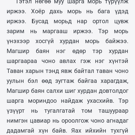
Гэтэл нөгөө муу шарга морь түрүүлж
иржээ. Хоёр дахь морь нь бага үдэд
иржээ. Бусад морьд нар ортол цувж
зарим нь маргааш иржээ. Тэр морь
үнэхээр хосгүй хурдан морь байжээ.
Магшир баян нэг өдөр тэр хурдан
шаргаараа чоно авлах гэж нэг хүнтэй
Таван харын тэнд явж байтал таван чоно
уулын бэл өөд зугтаж байгаа харагдаж,
Магшир баян салхи шиг хурдан довтолдог
шарга мориндоо найдаж ухасхийв. Тэр
үзүүрт нь тугалгатай том ташуураар
нимгэн цавиар нь ороолгож чоно агнадаг
дадамгай хүн байв. Яах ийхийн тухгүй