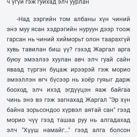
ч үгүй гэж гуйхад элч уурлан
-Над зэргийн том албаны хүн чиний
энэ муу ясан хэдрэгийн нуруун дээр тоож
гарсан нь чиний хийморьт олон таарахгүй
хувь тавилан биш үү? гэхэд Жаргал арга
буюу эмээлээ хуулан авч элч гуай сайн
яваад түргэн буцаж ирээрэй гэж морио
эмээллэн өгч бүсээр нь хоёр гуяыг дарж
бооход, элч ихэд эгдүүцэн яаж байгаа
чинь энэ вэ гэж загнахад Жаргал "Эр хүн
байна зорьсондоо хүрвэл аятай сан" гээд
морио чүү гээд ташаа руу нь алгадахад
элч "Хүүш намайг..." гээд алга болсон