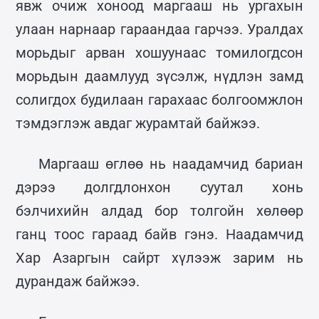
явж очиж хоноод маргааш нь ургахын
улаан нарнаар гараандаа гарчээ. Уралдах
морьдыг арван хошуунаас томилогдсон
морьдын даамлууд зүсэлж, нүдлэн замд
солигдох будилаан гарахаас болгоомжлон
тэмдэглэж авдаг журамтай байжээ.
Маргааш өглөө нь наадамчид бариан
дэрээ долгдлонхон суутал хонь
бэлчихийн алдад бор толгойн хөлөөр
ганц тоос гараад байв гэнэ. Наадамчид
Хар Азаргын сайрт хүлээж зарим нь
дурандаж байжээ.