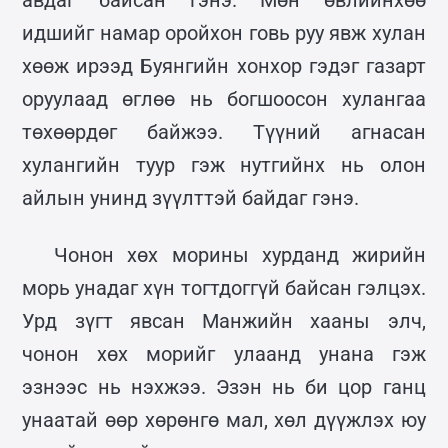
идшийг намар оройхон говь руу явж хулан
хөөж ирээд Буянгийн хонхор гэдэг газарт
оруулаад өглөө нь богшоосон хулангаа
төхөөрдөг байжээ. Түүний агнасан
хулангийн туур гэж нутгийнх нь олон
айлын унинд зүүлттэй байдаг гэнэ.
Чонон хөх морины хурданд жирийн
морь унадаг хүн тогтдоггүй байсан гэлцэх.
Урд зүгт явсан Манжийн хааны элч,
чонон хөх морийг улаанд унана гэж
эзнээс нь нэхжээ. Эзэн нь би цор ганц
унаатай өөр хөрөнгө мал, хөл дүүжлэх юу