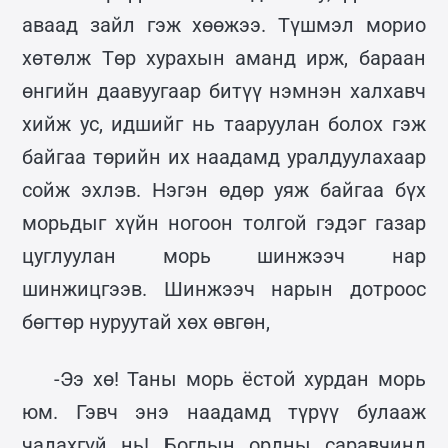
аваад зайл гэж хөөжээ. Түшмэл морио
хөтөлж Төр хурахын аманд ирж, бараан
өнгийн даавуугаар битүү нэмнэн халхавч
хийж ус, идшийг нь тааруулан болох гэж
байгаа төрийн их наадамд уралдуулахаар
сойж эхлэв. Нэгэн өдөр уяж байгаа бүх
морьдыг хүйн ногоон толгой гэдэг газар
цуглуулан морь шинжээч нар
шинжицгээв. Шинжээч нарын дотроос
бөгтөр нуруутай хөх өвгөн,
-Ээ хө! Таны морь ёстой хурдан морь
юм. Гэвч энэ наадамд түрүү булааж
чадахгүй нь! Богдын ордны саравчинд