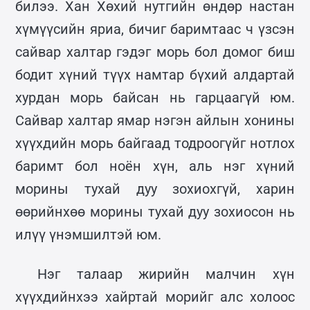
билээ. Хан Хөхий нутгийн өндөр настан
хүмүүсийн яриа, бичиг баримтаас ч үзсэн
сайвар халтар гэдэг морь бол домог биш
бодит хүний түүх намтар бүхий алдартай
хурдан морь байсан нь гарцаагүй юм.
Сайвар халтар ямар нэгэн айлын хонины
хүүхдийн морь байгаад тодроогүйг нотлох
баримт бол ноён хүн, аль нэг хүний
морины тухай дуу зохиохгүй, харин
өөрийнхөө морины тухай дуу зохиосон нь
илүү үнэмшилтэй юм.
Нэг талаар жирийн малчин хүн
хүүхдийнхээ хайртай морийг алс холоос