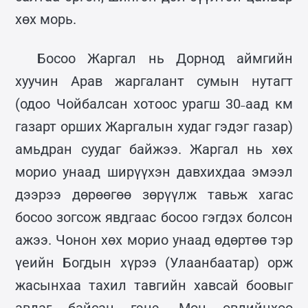
хөх морь.
Босоо Жаргал нь Дорнод аймгийн
хуучин Арав жаргалант сумын нутагт
(одоо Чойбалсан хотоос урагш 30˗аад км
газарт орших Жаргалын худаг гэдэг газар)
амьдран суудаг байжээ. Жаргал нь хөх
морио унаад ширүүхэн давхихдаа эмээл
дээрээ дөрөөгөө зөрүүлж тавьж хагас
босоо зогсож явдгаас босоо гэгдэх болсон
ажээ. Чонон хөх морио унаад өдөртөө тэр
үеийн Богдын хүрээ (Улаанбаатар) орж
жасынхаа тахил тавгийн хавсай боовыг
авдаг байсан гэнэ. Мөн өвлийнхөө