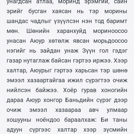
унагдсан атлаа, моринд эрэмгий, сайн
эрийг бусган хаясан нь тэр морины
шандас чадлыг үзүүлсэн нэн тод баримт
мөн. Шөнийн харанхуйд мориноосоо
унасан Аюур хөтөлж явсан морьдоосоо
нэгийг нь зайдан унаж Зүүн гол гэдэг
газар нутаглаж байсан гэртээ иржээ. Хээр
халтар, Аюурыг гэртээ харьсан тэр шөнө
эмээл хазаартайгаа ижил сүрэгтээ очиж
нийлсэн байжээ. Хоёр гурав хоногийн
дараа Аюур хонгор Баньдийн сүрэг дээр
очиж эмээл хазаараа авч улмаар
хошууны ноёндоо бараалхаж: Би таны
адуун сүргээс халтар хээр зүсмийн