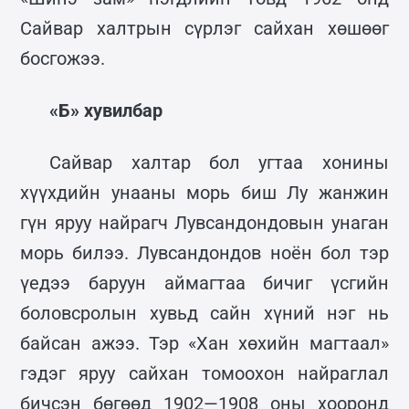
Сайвар халтрын сүрлэг сайхан хөшөөг
босгожээ.
«Б» хувилбар
Сайвар халтар бол угтаа хонины
хүүхдийн унааны морь биш Лу жанжин
гүн яруу найрагч Лувсандондовын унаган
морь билээ. Лувсандондов ноён бол тэр
үедээ баруун аймагтаа бичиг үсгийн
боловсролын хувьд сайн хүний нэг нь
байсан ажээ. Тэр «Хан хөхийн магтаал»
гэдэг яруу сайхан томоохон найраглал
бичсэн бөгөөд 1902—1908 оны хооронд