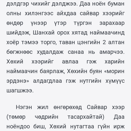
дэлдгэр чихийг дэлджээ. Даа ноён буман
олны хилэнгээс айхдаа сайвар хээрийг
өндөр үнээр үтэр түргэн зарахаар
шийдэж, Шанхай орох хятад наймаачинд
хоёр тэмээ торго, таван цэнгийн 2 алтан
бөгжнөөс худалдаж санаа нь амарчээ.
Хөхий хээрийг авлаа гэж харийн
наймаачин баярлаж, Хөхийн буян «морин
эрдэнэ» алдагдлаа гэж нутгийн хүмүүс
шагшжээ.
Нэгэн жил өнгөрөхөд Сайвар хээр
(төмөр чөдрийн тасархайтай) Даа
ноёндоо биш, Хөхий нутагтаа гүйн ирж