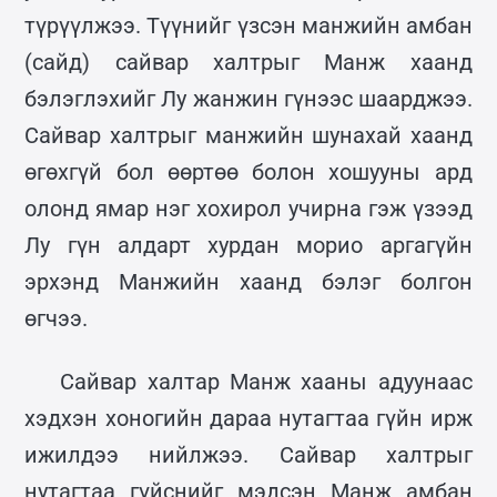
түрүүлжээ. Түүнийг үзсэн манжийн амбан
(сайд) сайвар халтрыг Манж хаанд
бэлэглэхийг Лу жанжин гүнээс шаарджээ.
Сайвар халтрыг манжийн шунахай хаанд
өгөхгүй бол өөртөө болон хошууны ард
олонд ямар нэг хохирол учирна гэж үзээд
Лу гүн алдарт хурдан морио аргагүйн
эрхэнд Манжийн хаанд бэлэг болгон
өгчээ.
Сайвар халтар Манж хааны адуунаас
хэдхэн хоногийн дараа нутагтаа гүйн ирж
ижилдээ нийлжээ. Сайвар халтрыг
нутагтаа гүйснийг мэдсэн Манж амбан