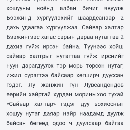
хошууны ноёнд албан бичиг явуулж
Бээжинд хүргүүлэхийг шаардсанаар 2
дахь удаагаа хүргүүлжээ. Сайвар халтар
Бээжингээс хагас сарын дараа нутагтаа 2
дахиа гүйж ирсэн байна. Түүнээс хойш
сайвар халтрыг нутагтаа гүйж ирснийг
нуун дарагдуулж тэр морь төрсөн нутаг,
ижил сүрэгтээ байсаар хөгширч дууссан
гэдэг. Лу жанжин гүн Лувсандондов
өөрийн хайртай хурдан мориныхоо тухай
«Сайвар халтар» гэдэг дуу зохиосныг
хошуу нутаг даяар найр наадамд дуулж
байсан бөгөөд одоо ч дуулсаар байгаа