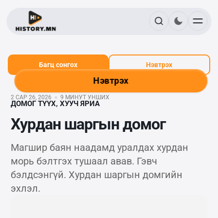
Багц сонгох
Нэвтрэх
Нэвтрэх
2 САР 26, 2026
9 МИНУТ УНШИХ
ДОМОГ ТҮҮХ, ХУУЧ ЯРИА
Хурдан шаргын домог
Магшир баян наадамд уралдах хурдан
морь бэлтгэх тушаал авав. Гэвч
бэлдсэнгүй. Хурдан шаргын домгийн
эхлэл.