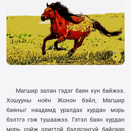
Магшир залан гэдэг баян хүн байжээ.
Хошууны ноён Жонон бэйл, Магшир
баяныг наадамд уралдах хурдан морь
бэлтгэ гэж тушаажээ. Гэтэл баян хурдан
морь сойж олигтой бэлдсэнгүй байсаар