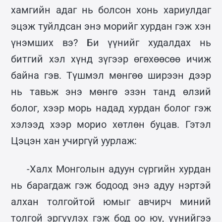
хамгийн адаг нь болсон хонь хариулдаг
эцэж туйлдсан энэ морийг хурдан гэж хэн
үнэмших вэ? Би үүнийг худалдах нь
битгий хэл хүнд зүгээр өгөхөөсөө ичиж
байна гэв. Түшмэл мөнгөө ширээн дээр
нь тавьж энэ мөнгө эзэн танд өлзий
болог, хээр морь надад хурдан болог гэж
хэлээд хээр морио хөтлөн буцав. Гэтэл
Цэцэн хан учиргүй уурлаж:
-Халх Монголын адуун сүргийн хурдан
нь барагдаж гэж бодоод энэ адуу нэртэй
алхан толгойтой юмыг авчирч миний
толгой эргүүлэх гэж бод оо юу, үүнийгээ