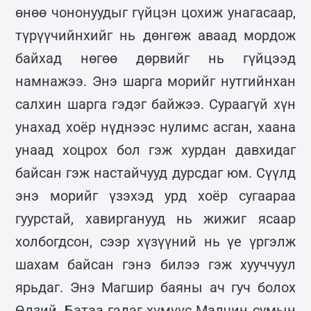
өнөө чононуудыг гүйцэн цохиж унагасаар,
түрүүчийнхийг нь дөнгөж аваад мордож
байхад нөгөө дөрвийг нь гүйцээд
намнажээ. Энэ шарга морийг нутгийнхан
салхин шарга гэдэг байжээ. Сураагүй хүн
унахад хоёр нүднээс нулимс асган, хаана
унаад хоцрох бол гэж хурдан давхидаг
байсан гэж настайчууд дурсдаг юм. Сүүлд
энэ морийг үзэхэд урд хоёр сугаараа
гуурстай, хавирганууд нь жижиг ясаар
холбогдсон, сээр хүзүүний нь үе үргэлж
шахам байсан гэнэ билээ гэж хууччуул
ярьдаг. Энэ Магшир баяны ач гуч болох
Өлзий, Батаа гэдэг хүмүүс Малчин сумын