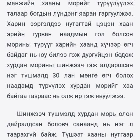
манжийн хааны морийг түрүүлүүлэх
талаар богдын лүндэнг яаран гаргуулжээ.
Харин ээргэлдээ нутагтай цэцэн хаан
эрийн гурван наадмын гол болсон
морины түрүүг харийн хаанд хүчээр өгч
байдаг нь юу билээ гэж дургүйцэн бодож
хурдан морины шинжээч гэж алдаршсан
нэг түшмэлд 30 лан мөнгө өгч болох
наадамд түрүүлэх хурдан морийг хаа
байгаа газраас нь олж ир гэж явуулжээ.
Шинжээч түшмэлд хурдан морь олон
дайралдсан боловч санаанд нь нэг л
таарахгүй байж. Түшээт хааны нутгаар