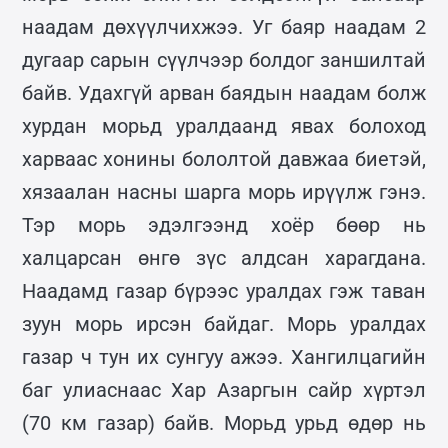
наадам дөхүүлчихжээ. Уг баяр наадам 2
дугаар сарын сүүлчээр болдог заншилтай
байв. Удахгүй арван баядын наадам болж
хурдан морьд уралдаанд явах болоход
харваас хонины бололтой давжаа биетэй,
хязаалан насны шарга морь ирүүлж гэнэ.
Тэр морь эдэлгээнд хоёр бөөр нь
халцарсан өнгө зүс алдсан харагдана.
Наадамд газар бүрээс уралдах гэж таван
зуун морь ирсэн байдаг. Морь уралдах
газар ч тун их сунгуу ажээ. Хангилцагийн
баг улиаснаас Хар Азаргын сайр хүртэл
(70 км газар) байв. Морьд урьд өдөр нь