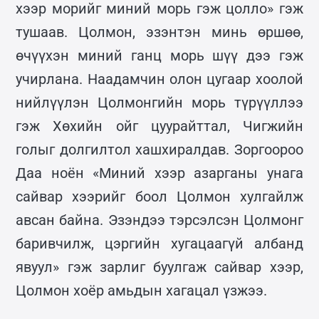
хээр морийг миний морь гэж цолло» гэж
тушаав. Цолмон, эзэнтэн минь өршөө,
өчүүхэн миний ганц морь шүү дээ гэж
учирлана. Наадамчин олон цугаар хоолой
нийлүүлэн Цолмонгийн морь түрүүллээ
гэж Хөхийн ойг цуурайттал, Чигжийн
голыг долгилтол хашхиралдав. Зоргоороо
Даа ноён «Миний хээр азарганы унага
сайвар хээрийг боол Цолмон хулгайлж
авсан байна. Эзэндээ тэрсэлсэн Цолмонг
баривчилж, цэргийн хугацаагүй албанд
явуул» гэж зарлиг буулгаж сайвар хээр,
Цолмон хоёр амьдын хагацал үзжээ.