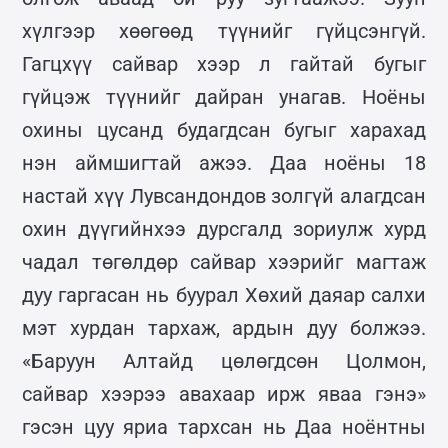
хүлгээр хөөгөөд түүнийг гүйцсэнгүй.
Гагцхүү сайвар хээр л гайтай бугыг
гүйцэж түүнийг дайран унагав. Ноёны
охины цусанд будагдсан бугыг харахад
нэн аймшигтай ажээ. Даа ноёны 18
настай хүү Лувсандондов золгүй алагдсан
охин дүүгийнхээ дурсгалд зориулж хурд
чадал төгөлдөр сайвар хээрийг магтаж
дуу гаргасан нь буурал Хөхий даяар салхи
мэт хурдан тархаж, ардын дуу болжээ.
«Баруун Алтайд цөлөгдсөн Цолмон,
сайвар хээрээ авахаар ирж яваа гэнэ»
гэсэн цуу яриа тархсан нь Даа ноёнтны