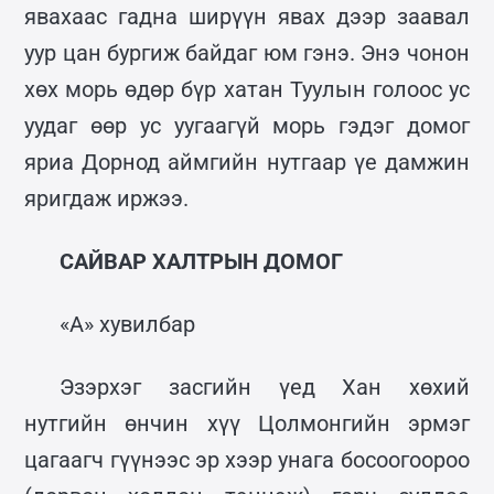
явахаас гадна ширүүн явах дээр заавал
уур цан бургиж байдаг юм гэнэ. Энэ чонон
хөх морь өдөр бүр хатан Туулын голоос ус
уудаг өөр ус уугаагүй морь гэдэг домог
яриа Дорнод аймгийн нутгаар үе дамжин
яригдаж иржээ.
САЙВАР ХАЛТРЫН ДОМОГ
«А» хувилбар
Эзэрхэг засгийн үед Хан хөхий
нутгийн өнчин хүү Цолмонгийн эрмэг
цагаагч гүүнээс эр хээр унага босоогоороо