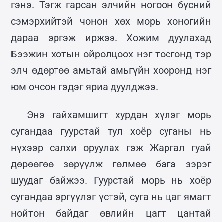
гэнэ. Тэгж гарсан элчийн ногоон бүсний
сэмэрхийтэй чонон хөх морь хоногийн
дараа эргэж иржээ. Хожим дуулахад
Бээжин хотын ойролцоох нэг тосгонд тэр
элч өдөртөө амьтай амьгүйн хооронд нэг
юм очсон гэдэг яриа дуулджээ.
Энэ гайхамшигт хурдан хүлэг морь
сугандаа гуурстай тул хоёр суганы нь
нүхээр салхи оруулах гэж Жаргал гуай
дөрөөгөө зөрүүлж гөлмөө бага зэрэг
шуудаг байжээ. Гуурстай морь нь хоёр
сугандаа эргүүлэг үстэй, суга нь цаг ямагт
нойтон байдаг өвлийн цагт цантай