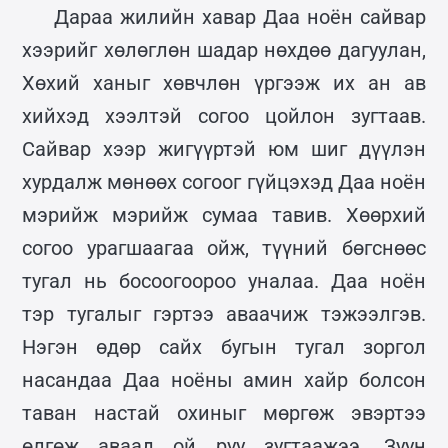
Дараа жилийн хавар Даа ноён сайвар
хээрийг хөлөглөн шадар нөхдөө дагуулан,
Хөхий ханыг хөвчлөн үргээж их ан ав
хийхэд хээлтэй согоо цойлон зугтаав.
Сайвар хээр жигүүртэй юм шиг дүүлэн
хурдалж мөнөөх согоог гүйцэхэд Даа ноён
мэрийж мэрийж сумаа тавив. Хөөрхий
согоо урагшаагаа ойж, түүний бөгснөөс
тугал нь босоогоороо уналаа. Даа ноён
тэр тугалыг гэртээ аваачиж тэжээлгэв.
Нэгэн өдөр сайх бугын тугал зоргол
насандаа Даа ноёны амин хайр болсон
таван настай охиныг мөргөж эвэртээ
өлгөж аваад ой руу зугтаажээ. Зуун