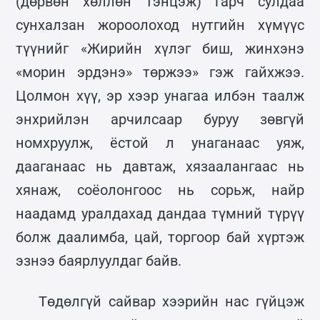
(дөрвөн хөллөн тэнцэж) гарч сулдаа
сунхалзан жороолоход нутгийн хүмүүс
түүнийг «Жирийн хүлэг биш, жинхэнэ
«морин эрдэнэ» төржээ» гэж гайхжээ.
Цолмон хүү, эр хээр унагаа илбэн таалж
энхрийлэн арчилсаар буруу зөвгүй
номхруулж, ёстой л унаганаас уяж,
дааганаас нь давтаж, хязаалангаас нь
хянаж, соёолонгоос нь сорьж, найр
наадамд уралдахад дандаа түмний түрүү
болж даалимба, цай, торгоор бай хүртэж
эзнээ баярлуулдаг байв.
Төдөлгүй сайвар хээрийн нас гүйцэж