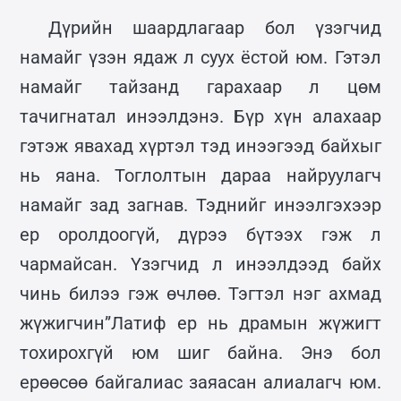
Дүрийн шаардлагаар бол үзэгчид
намайг үзэн ядаж л суух ёстой юм. Гэтэл
намайг тайзанд гарахаар л цөм
тачигнатал инээлдэнэ. Бүр хүн алахаар
гэтэж явахад хүртэл тэд инээгээд байхыг
нь яана. Тоглолтын дараа найруулагч
намайг зад загнав. Тэднийг инээлгэхээр
ер оролдоогүй, дүрээ бүтээх гэж л
чармайсан. Үзэгчид л инээлдээд байх
чинь билээ гэж өчлөө. Тэгтэл нэг ахмад
жүжигчин”Латиф ер нь драмын жүжигт
тохирохгүй юм шиг байна. Энэ бол
ерөөсөө байгалиас заяасан алиалагч юм.