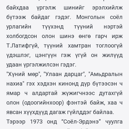
байхдаа үргэлж шинийг эрэлхийлж
бүтээж байдаг гэдэг. Монголын соёл
урлагийн түүхэнд түүний нэртэй
холбогдсон олон шинэ өнгө гарч ирж
Т.Латифгүй, түүний хамтран тоглоогүй
үдэшлэг, цэнгүүн гэж үгүй он жилүүд
удаан үргэлжилсэн гэдэг.
"Хүний мөр", "Улаан дарцаг", "Амьдралын
нахиа" гэх хэдхэн кинонд дүр бүтээсэн ч
ямар ч алдартай жүжигчнээс дутахгүй
олон (одоогийнхоор) фэнтэй байж, хаа ч
явсан хүүхдүүд дагаж гүйлддэг байлаа.
Тэрээр 1973 онд “Соёл-Эрдэнэ” чуулга