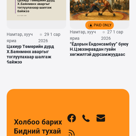
PAID ONLY
Намтар, хууч
27 1 сар
Намтар, хууч
29 1 сар
яриа
2026
яриа
2026
“Ёдорын Ёндонсамбуу” буюу
Цахиур Төмөрийн дүрд
Н.Цэвээнравдан гуайн
Х.Баянмөнх аваргыг
хөгжилтэй дурсамжуудаас
тоглуулахаар шалгаж
байжээ
Холбоо барих
Бидний тухай