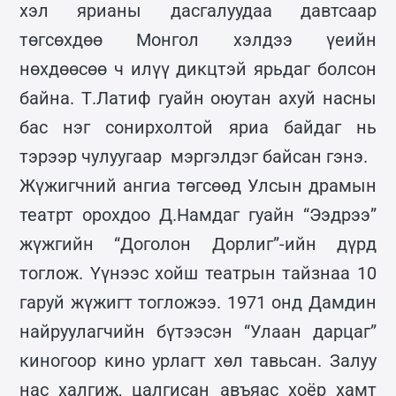
хэл ярианы дасгалуудаа давтсаар
төгсөхдөө Монгол хэлдээ үеийн
нөхдөөсөө ч илүү дикцтэй ярьдаг болсон
байна. Т.Латиф гуайн оюутан ахуй насны
бас нэг сонирхолтой яриа байдаг нь
тэрээр чулуугаар мэргэлдэг байсан гэнэ.
Жүжигчний ангиа төгсөөд Улсын драмын
театрт орохдоо Д.Намдаг гуайн “Ээдрээ”
жүжгийн “Доголон Дорлиг”-ийн дүрд
тоглож. Үүнээс хойш театрын тайзнаа 10
гаруй жүжигт тогложээ. 1971 онд Дамдин
найруулагчийн бүтээсэн “Улаан дарцаг”
киногоор кино урлагт хөл тавьсан. Залуу
нас халгиж, цалгисан авъяас хоёр хамт