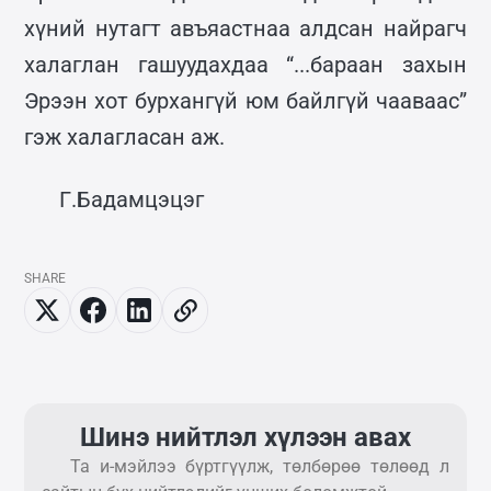
хүний нутагт авъяастнаа алдсан найрагч
халаглан гашуудахдаа “...бараан захын
Эрээн хот бурхангүй юм байлгүй чааваас”
гэж халагласан аж.
Г.Бадамцэцэг
SHARE
Шинэ нийтлэл хүлээн авах
Та и-мэйлээ бүртгүүлж, төлбөрөө төлөөд л