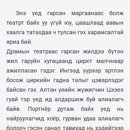
Энэ үед гарсан маргаанаас болж
театрт байх уу үгүй юу, цаашлаад аавын
хаалга татахдаа ч тулсан гэх харамсалтай
яриа бий.
Драмын театраас гарсан жилдээ бүтэн
жил гаруйн хугацаанд циркт малчнаар
ажилласан гэдэг. Ингээд үүрээр эртлэн
босож циркийн гадна талыг цэвэрлэдэг
байсан гэх. Алтан үеийн жүжигчин Цээеэ
гуай тэр үед ид алдаршиж буй алиалагч
байв. Портнёр дутаж байх үед нь
найруулагчид хоёр, гурван удаа алиалагч
болооч гэсэн санал тавихад нь хэдийгээр