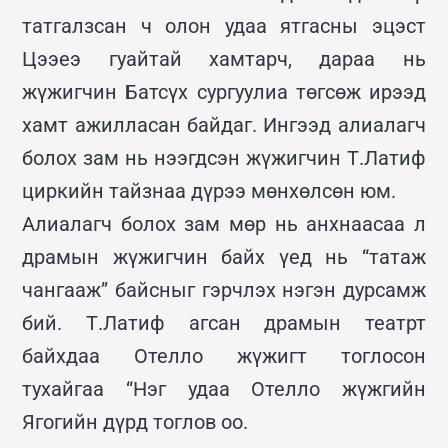
татгалзсан ч олон удаа ятгасны эцэст
Цээеэ гуайтай хамтарч, дараа нь
жүжигчин Батсүх сургуулиа төгсөж ирээд
хамт ажилласан байдаг. Ингээд алиалагч
болох зам нь нээгдсэн жүжигчин Т.Латиф
циркийн тайзнаа дүрээ мөнхөлсөн юм.
Алиалагч болох зам мөр нь анхнаасаа л
драмын жүжигчин байх үед нь “татаж
чангааж” байсныг гэрчлэх нэгэн дурсамж
бий. Т.Латиф агсан драмын театрт
байхдаа Отелло жүжигт тоглосон
тухайгаа “Нэг удаа Отелло жүжгийн
Ягогийн дүрд тоглов оо.