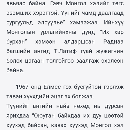
авьяас байна. Гэвч Монгол хэлийг төгс
эзэмших хэрэгтэй. Үүнийг чамд даалгаад
сургуульд элсүүлье” хэмээжээ. Ийнхүү
Монголын урлагийнхны дунд “Их хар
бурхан” хэмээн алдаршсан Раднаа
багшийн ангид Т.Латиф гуай жүжигчин
болох цагаан толгойгоо заалгаж эхэлсэн
байна.
1967 онд Елмес гэх бүсгүйтэй гэрлэж
таван хүүхдийн эцэг эх болжээ.
Түүнийг ангийн найз нөхөд нь дурсан
ярихдаа “Оюутан байхдаа их дуу цөөтэй
хүүхэд байсан, казах хүүхэд Монгол хэл