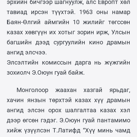
эрхийн бичгээр шагнуулж, алс Европт хөл
тавиад ирсэн түүхтэй. 1963 оны намар
Баян-Өлгий аймгийн 10 жилийг төгссөн
казах хөвгүүн их хотыг зорин ирж, Улсын
багшийн дээд сургуулийн кино драмын
ангид элсчээ.
Элсэлтийн комиссын дарга нь жүжгийн
зохиолч Э.Оюун гуай байж.
Монголоор жаахан хазгай ярьдаг,
хачин янзын төрхтэй казах хүү драмын
ангид элсэн орох шалгалтаа казах хэл
дээр өгсөн гэдэг. Э.Оюун гуай пантамимо
хийж үзүүлсэн Т.Латифд “Хүү минь чамд