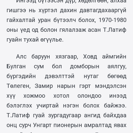
Ингээд бүтээсэн дүр, хөдөлгөөн, алхаа
гишгээ нь хүртэл дахин давтагдахааргүй
гайхалтай уран бүтээлч болох, 1970-1980
оны үед од болон гялалзаж асан Т.Латиф
гуайн тухай өгүүлье.
Алс баруун хязгаар, Ховд аймгийн
Булган сум бол домборын аялгуу,
бүргэдийн дэвэлттэй нутаг бөгөөд
Төлеген, Замир нарын гэрт мэндэлсэн
хүү хожмоо хотол олондоо инээд
бэлэглэх учиртай нэгэн болох байжээ.
Т.Латиф гуай зургадугаар ангид байхдаа
онц сурч Унгарт пионерын амралтад явах