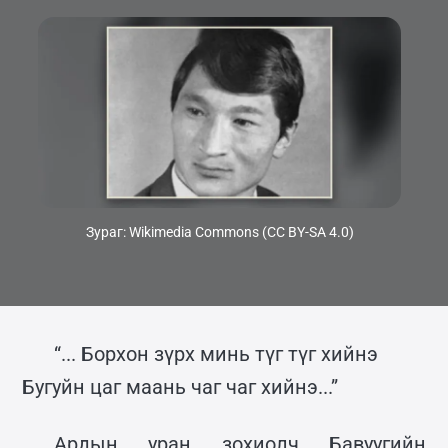
Зураг: Wikimedia Commons (CC BY-SA 4.0)
“... Борхон зүрх минь түг түг хийнэ
Бугуйн цаг маань чаг чаг хийнэ...”
Ардын уран зохиолч Бавуугийн