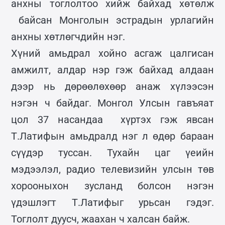
анхны тоглолтоо хийж байхад хөтөлж
байсан Монголын эстрадын урлагийн
анхны хөтлөгчдийн нэг.
Хүний амьдрал хойно асгаж цалгисан
амжилт, алдар нэр гэж байхад алдаан
дээр нь дөрөөлөхөөр анаж хүлээсэн
нэгэн ч байдаг. Монгол Улсын гавъяат
цол 37 насандаа хүртэх гэж явсан
Т.Латифын амьдралд нэг л өдөр бараан
сүүдэр туссан. Тухайн цаг үеийн
мэдээлэл, радио телевизийн улсын төв
хорооныхон зусланд болсон нэгэн
үдэшлэгт Т.Латифыг урьсан гэдэг.
Тоглолт дуусч, жаахан ч халсан байж.