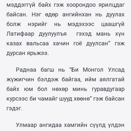
мэддэггүй байх гэж хоорондоо ярилцдаг
байсан. Нэг өдөр ангийнхан нь дуулах
болж нэрийг нь мэдэхээс цаашгүй
Латифаар дуулуулъя гэхэд мань хүн
казах вальсаа хачин гоё дуулсан” гэж
дурсан ярьжээ.
Раднаа багш нь “Би Монгол Улсад
жүжигчин бэлдэж байгаа, ийм аялгатай
байх юм бол нөхөр минь гуравдугаар
курсээс би чамайг шууд хөөнө” гэж байсан
гэдэг.
Улмаар ангидаа хамгийн сүүлд үлдэн