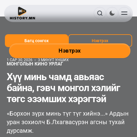
Багц сонгох
Нэвтрэх
Нэвтрэх
1 САР 30, 2026
3 МИНУТ УНШИХ
МОНГОЛЫН КИНО УРЛАГ
Хүү минь чамд авьяас
байна, гэвч монгол хэлийг
төгс эзэмших хэрэгтэй
«Борхон зүрх минь түг түг хийнэ...» Ардын
уран зохиолч Б.Лхагвасүрэн агсны тухай
дурсамж.