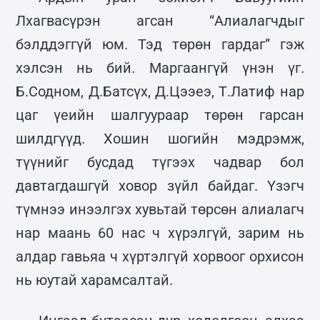
Лхагвасүрэн агсан “Алиалагчдыг
бэлддэггүй юм. Тэд төрөн гардаг” гэж
хэлсэн нь бий. Маргаангүй үнэн үг.
Б.Содном, Д.Батсүх, Д.Цээеэ, Т.Латиф нар
цаг үеийн шалгуураар төрөн гарсан
шилдгүүд. Хошин шогийн мэдрэмж,
түүнийг бусдад түгээх чадвар бол
давтагдашгүй ховор зүйл байдаг. Үзэгч
түмнээ инээлгэх хувьтай төрсөн алиалагч
нар маань 60 нас ч хүрэлгүй, зарим нь
алдар гавьяа ч хүртэлгүй хорвоог орхисон
нь юутай харамсалтай.