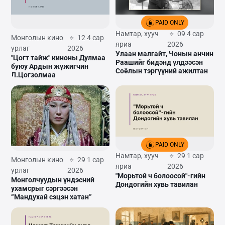
PAID ONLY
Намтар, хууч
09 4 сар
Монголын кино
12 4 сар
яриа
2026
урлаг
2026
Улаан малгайт, Чонын анчин
"Цогт тайж" киноны Дулмаа
Раашийг бидэнд үлдээсэн
буюу Ардын жүжигчин
Соёлын тэргүүний ажилтан
Л.Цогзолмаа
PAID ONLY
Намтар, хууч
29 1 сар
Монголын кино
29 1 сар
яриа
2026
урлаг
2026
"Морьтой ч болоосой"-гийн
Монголчуудын үндэсний
Дондогийн хувь тавилан
ухамсрыг сэргээсэн
“Мандухай сэцэн хатан”