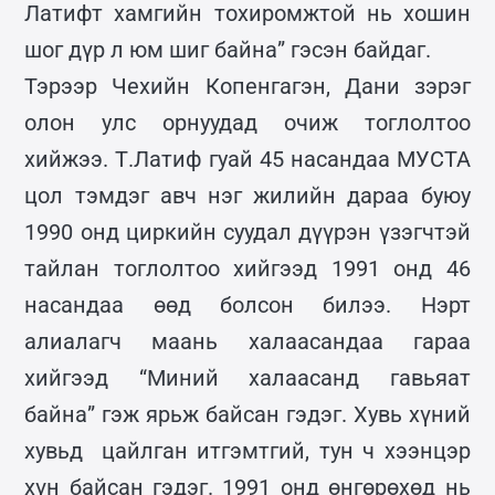
Латифт хамгийн тохиромжтой нь хошин
шог дүр л юм шиг байна” гэсэн байдаг.
Тэрээр Чехийн Копенгагэн, Дани зэрэг
олон улс орнуудад очиж тоглолтоо
хийжээ. Т.Латиф гуай 45 насандаа МУСТА
цол тэмдэг авч нэг жилийн дараа буюу
1990 онд циркийн суудал дүүрэн үзэгчтэй
тайлан тоглолтоо хийгээд 1991 онд 46
насандаа өөд болсон билээ. Нэрт
алиалагч маань халаасандаа гараа
хийгээд “Миний халаасанд гавьяат
байна” гэж ярьж байсан гэдэг. Хувь хүний
хувьд цайлган итгэмтгий, тун ч хээнцэр
хүн байсан гэдэг. 1991 онд өнгөрөхөд нь