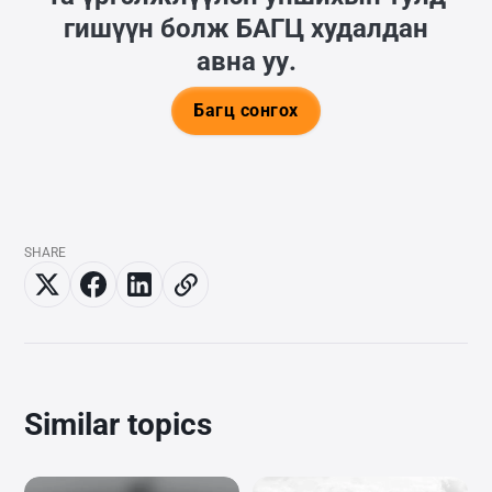
гишүүн болж
БАГЦ
худалдан
авна уу.
Багц сонгох
SHARE
Similar topics