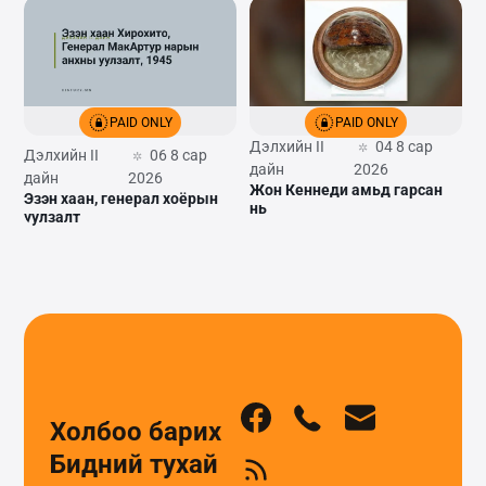
PAID ONLY
PAID ONLY
Дэлхийн II
04 8 сар
Дэлхийн II
06 8 сар
дайн
2026
дайн
2026
Жон Кеннеди амьд гарсан
Эзэн хаан, генерал хоёрын
нь
уулзалт
Холбоо барих
Бидний тухай