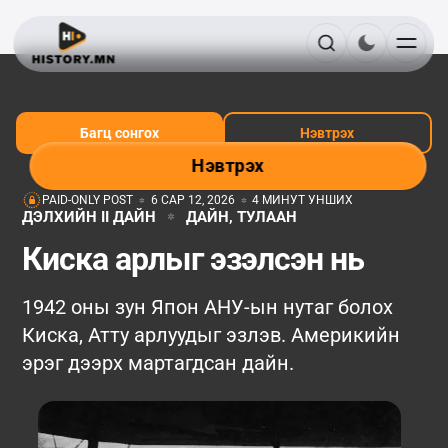
Багц сонгох
Нэвтрэх
Нэвтрэх
PAID-ONLY POST
6 САР 12, 2026
4 МИНУТ УНШИХ
ДЭЛХИЙН II ДАЙН
ДАЙН, ТУЛААН
Киска арлыг эзэлсэн нь
1942 оны зун Япон АНУ-ын нутаг болох
Киска, Атту арлуудыг эзлэв. Америкийн
эрэг дээрх мартагдсан дайн.