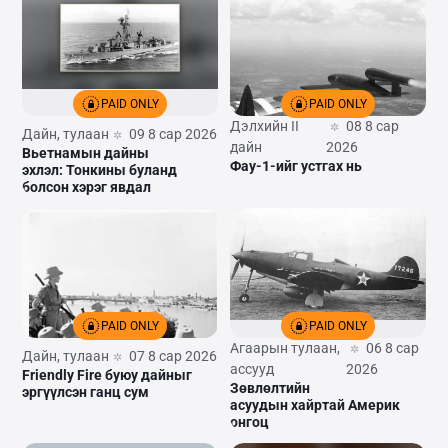
PAID ONLY
PAID ONLY
Дэлхийн II
08 8 сар
Дайн, тулаан
09 8 сар 2026
дайн
2026
Вьетнамын дайны
Фау-1-ийг устгах нь
эхлэл: Тонкины буланд
болсон хэрэг явдал
PAID ONLY
PAID ONLY
Агаарын тулаан,
06 8 сар
Дайн, тулаан
07 8 сар 2026
ассууд
2026
Friendly Fire буюу дайныг
Зөвлөлтийн
эргүүлсэн ганц сум
асуудын хайртай Америк
онгоц