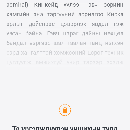
admiral) Кинкейд хүлээн авч өөрийн
хамгийн энэ тэргүүний зорилгоо Киска
арлыг дайснаас цэвэрлэх явдал гэж
үзсэн байна. Гэвч цэрэг дайны нөхцөл
байдал зэргээс шалтгаалан ганц нэгхэн
сард хангалттай хэмжээний цэрэг техник
цуглуулж амжихгүй учир тэрээр эхэлж
арай жижиг Атту арлыг эзэлж авахаар
шийдлээ.
Та үргэлжлүүлэн уншихын тулд