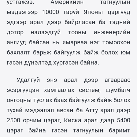
устгажээ. Америкийн тагнуулын
мэдээгээр 10000 гаруй Японы цэргүүд
эдгээр арал дээр байрласан ба тэдний
дотор нэлээдгүй тооны инженерийн
ангиуд байсан нь ямарваа нэг томоохон
бэхлэлт барьж байгуулж байж болох юм
гэсэн дүнэлтэд хүргэсэн байна.
Удалгүй энэ арал дээр агаараас
эсэргүүцэн хамгаалах систем, шумбагч
онгоцны туслах бааз байгуулж байж болох
тухай мэдээлэл авсан ба Атту арал дээр
2500 орчим цэрэг, Киска арал дээр 5400
цэрэг байна гэсэн тагнуулын баримт