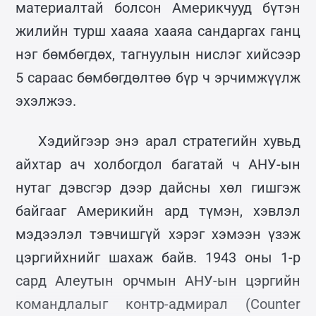
материалтай болсон Америкчууд бүтэн
жилийн турш хааяа хааяа сандаргах ганц
нэг бөмбөгдөх, тагнуулын нислэг хийсээр
5 сараас бөмбөгдөлтөө бүр ч эрчимжүүлж
эхэлжээ.
Хэдийгээр энэ арал стратегийн хувьд
айхтар ач холбогдол багатай ч АНУ-ын
нутаг дэвсгэр дээр дайсны хөл гишгэж
байгааг Америкийн ард түмэн, хэвлэл
мэдээлэл тэвчишгүй хэрэг хэмээн үзэж
цэргийхнийг шахаж байв. 1943 оны 1-р
сард Алеутын орчмын АНУ-ын цэргийн
командлалыг контр-адмирал (Counter