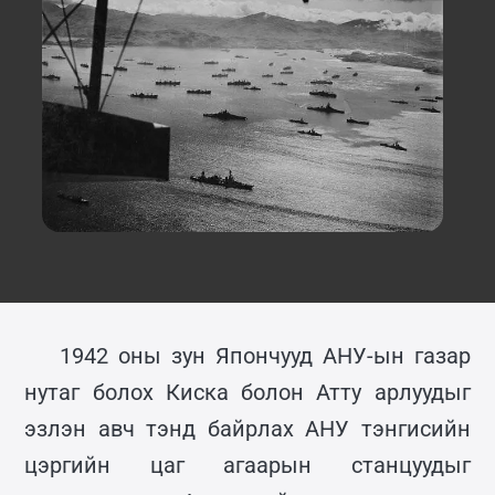
1942 оны зун Япончууд АНУ-ын газар
нутаг болох Киска болон Атту арлуудыг
эзлэн авч тэнд байрлах АНУ тэнгисийн
цэргийн цаг агаарын станцуудыг