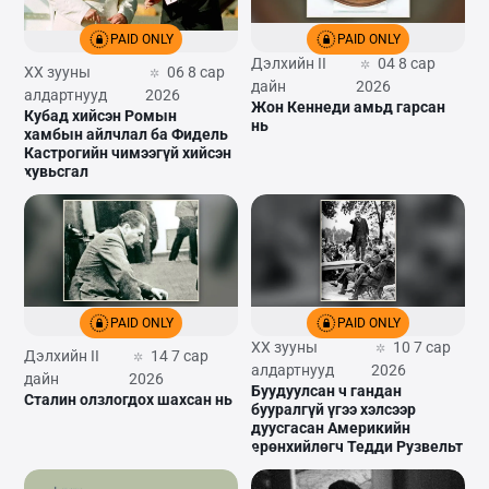
PAID ONLY
PAID ONLY
Дэлхийн II
04 8 сар
XX зууны
06 8 сар
дайн
2026
алдартнууд
2026
Жон Кеннеди амьд гарсан
Кубад хийсэн Ромын
нь
хамбын айлчлал ба Фидель
Кастрогийн чимээгүй хийсэн
хувьсгал
PAID ONLY
PAID ONLY
XX зууны
10 7 сар
Дэлхийн II
14 7 сар
алдартнууд
2026
дайн
2026
Буудуулсан ч гандан
Сталин олзлогдох шахсан нь
бууралгүй үгээ хэлсээр
дуусгасан Америкийн
ерөнхийлөгч Тедди Рузвельт