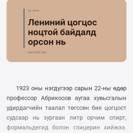
1923 оны нэгдүгээр сарын 22-ны өдөр
профессор Абрикосов аугаа хувьсгалын
удирдагчийн таалал төгссөн бие цогцост
судсаар нь зургаан литр орчим спирт,
формальдегид болон глицерин хийжээ.