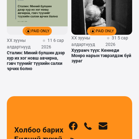
PAID ONLY
PAID ONLY
XX зууны
31 5 сар
XX зууны
11 6 сар
алдартнууд
2026
алдартнууд
2026
Хуурамч түүх: Кеннеди
Сталин: Миний булшин дээр
Монро нарын тэврэлдэж буй
хур их хог новш авчирна,
зураг
гэвч түүнийг түүхийн салхи
арчих болно
Холбоо барих