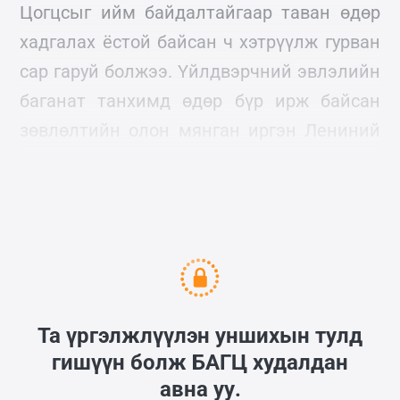
Цогцсыг ийм байдалтайгаар таван өдөр
хадгалах ёстой байсан ч хэтрүүлж гурван
сар гаруй болжээ. Үйлдвэрчний эвлэлийн
баганат танхимд өдөр бүр ирж байсан
зөвлөлтийн олон мянган иргэн Лениний
нүүрэнд тэр чигээрээ язралт үүссэн
байхыг харсан гэдэг.
Та үргэлжлүүлэн уншихын тулд
гишүүн болж
БАГЦ
худалдан
авна уу.