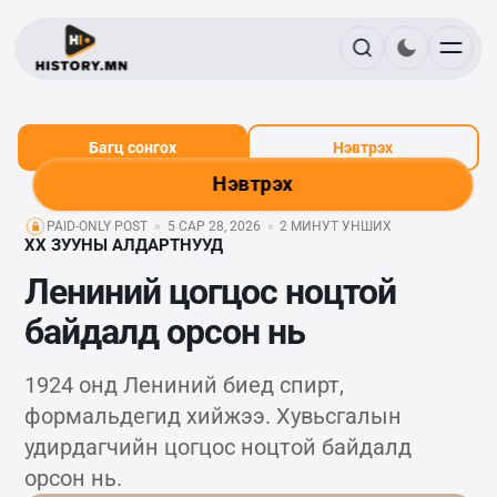
Багц сонгох
Нэвтрэх
Нэвтрэх
PAID-ONLY POST
5 САР 28, 2026
2 МИНУТ УНШИХ
XX ЗУУНЫ АЛДАРТНУУД
Лениний цогцос ноцтой
байдалд орсон нь
1924 онд Лениний биед спирт,
формальдегид хийжээ. Хувьсгалын
удирдагчийн цогцос ноцтой байдалд
орсон нь.