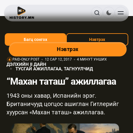
Багц сонгох
Нэвтрэх
Нэвтрэх
PAID-ONLY POST
12 САР 12, 2017
4 МИНУТ УНШИХ
ДЭЛХИЙН II ДАЙН
ТУСГАЙ АЖИЛЛАГАА, ТАГНУУЛЧИД
“Махан таташ” ажиллагаа
1943 оны хавар, Испанийн эрэг.
Британичууд цогцос ашиглан Гитлерийг
хуурсан «Махан таташ» ажиллагаа.