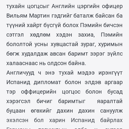
тухайн цогцсыг Английн цэргийн офицер
Вильям Мартин гэдгийг баталж байсан ба
түүний хайрт бүсгүй болох Пэмийн бичсэн
сэтгэл хөдлөм хэдэн захиа, Пэмийн
бололтой усны хувцастай зураг, хуримын
бөгж худалдаж авсан баримт зэрэг зүйлс
халааснаас нь олдсон байна.
Англичууд ч энэ тухай мэдээ ирэнгүүт
Испанид дипломат болон элдэв аргаар
тэр оффицерийн цогцос болон бусад
хэрэгсэл бичиг баримтыг яаралтай
буцаан өгөхийг дахин дахин сануулж
эхэлсэн бол харин Испанид байрлах