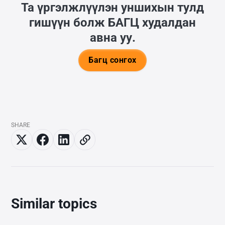
Та үргэлжлүүлэн уншихын тулд
гишүүн болж
БАГЦ
худалдан
авна уу.
Багц сонгох
SHARE
Similar topics