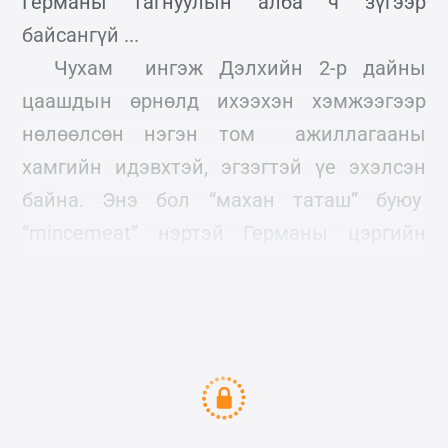
Германы тагнуулын алба ч зүгээр
байсангүй ...
Чухам ингэж Дэлхийн 2-р дайны
цаашдын өрнөлд ихээхэн хэмжээгээр
нөлөөлсөн нэгэн том ажиллагааны
хамгийн идэвхтэй, эгзэгтэй үе эхэлсэн
байна. Энэ бол “махан таташ” буюу
“mincemeat” нэртэй Германы цэргийн
удирдагчдыг төөрөлдүүлэх зорилго бүхий
ажиллагаа байлаа.