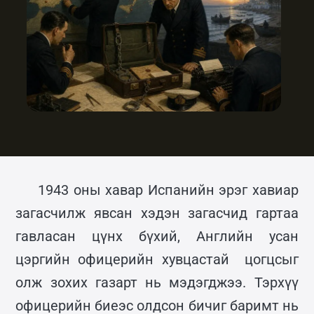
1943 оны хавар Испанийн эрэг хавиар
загасчилж явсан хэдэн загасчид гартаа
гавласан цүнх бүхий, Английн усан
цэргийн офицерийн хувцастай цогцсыг
олж зохих газарт нь мэдэгджээ. Тэрхүү
офицерийн биеэс олдсон бичиг баримт нь