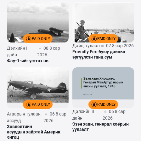
PAID ONLY
PAID ONLY
Дайн, тулаан
07 8 сар 2026
Дэлхийн II
08 8 сар
Friendly Fire буюу дайныг
дайн
2026
эргүүлсэн ганц сум
Фау-1-ийг устгах нь
PAID ONLY
PAID ONLY
Дэлхийн II
06 8 сар
Агаарын тулаан,
06 8 сар
дайн
2026
ассууд
2026
Эзэн хаан, генерал хоёрын
Зөвлөлтийн
уулзалт
асуудын хайртай Америк
онгоц