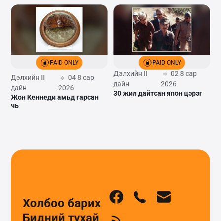
PAID ONLY
PAID ONLY
Дэлхийн II
02 8 сар
Дэлхийн II
04 8 сар
дайн
2026
дайн
2026
30 жил дайтсан япон цэрэг
Жон Кеннеди амьд гарсан
нь
Холбоо барих
Бидний тухай