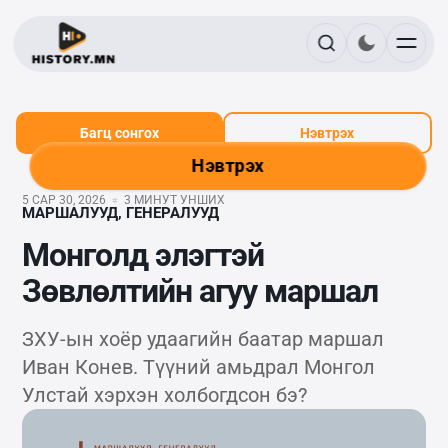
Багц сонгох
Нэвтрэх
Нэвтрэх
5 САР 30, 2026
3 МИНУТ УНШИХ
МАРШАЛУУД, ГЕНЕРАЛУУД
Монголд элэгтэй
Зөвлөлтийн агуу маршал
ЗХУ-ын хоёр удаагийн баатар маршал
Иван Конев. Түүний амьдрал Монгол
Улстай хэрхэн холбогдсон бэ?