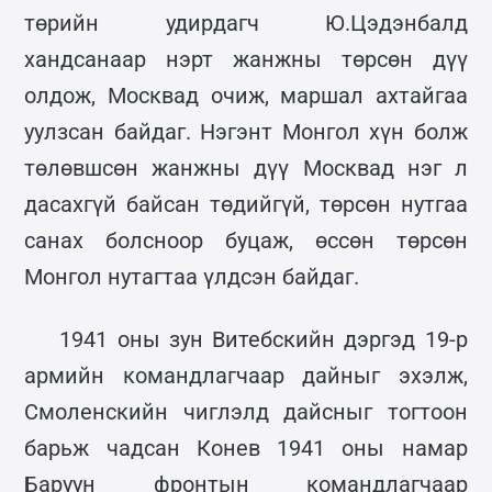
төрийн удирдагч Ю.Цэдэнбалд
хандсанаар нэрт жанжны төрсөн дүү
олдож, Москвад очиж, маршал ахтайгаа
уулзсан байдаг. Нэгэнт Монгол хүн болж
төлөвшсөн жанжны дүү Москвад нэг л
дасахгүй байсан төдийгүй, төрсөн нутгаа
санах болсноор буцаж, өссөн төрсөн
Монгол нутагтаа үлдсэн байдаг.
1941 оны зун Витебскийн дэргэд 19-р
армийн командлагчаар дайныг эхэлж,
Смоленскийн чиглэлд дайсныг тогтоон
барьж чадсан Конев 1941 оны намар
Баруун фронтын командлагчаар