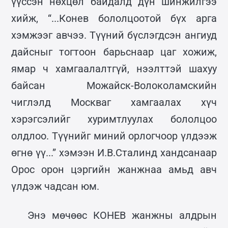
үүссэн нөхцөл байдалд дүн шинжилгээ
хийж, “...Конев бололцоотой бүх арга
хэмжээг авчээ. Түүний бүслэгдсэн ангиуд
дайсныг тогтоон барьснаар цаг хожиж,
ямар ч хамгаалалтгүй, нээлттэй шахуу
байсан Можайск-Волоколамскийн
чиглэлд Москваг хамгаалах хүч
хэрэгсэлийг хуримтлуулах бололцоо
олдлоо. Түүнийг миний орлогчоор үлдээж
өгнө үү...” хэмээн И.В.Сталинд хандсанаар
Орос орон цэргийн жанжнаа амьд авч
үлдэж чадсан юм.
Энэ мөчөөс КОНЕВ жанжны алдрын