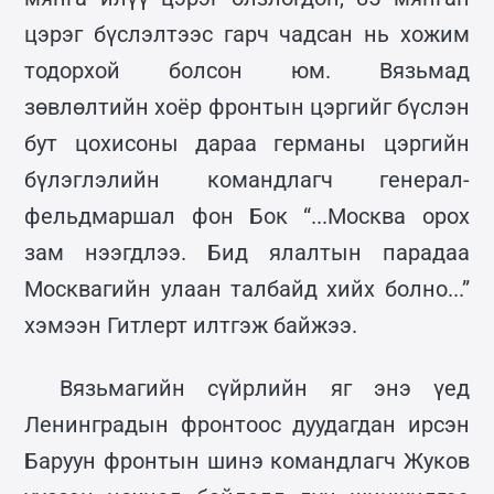
цэрэг бүслэлтээс гарч чадсан нь хожим
тодорхой болсон юм. Вязьмад
зөвлөлтийн хоёр фронтын цэргийг бүслэн
бут цохисоны дараа германы цэргийн
бүлэглэлийн командлагч генерал-
фельдмаршал фон Бок “...Москва орох
зам нээгдлээ. Бид ялалтын парадаа
Москвагийн улаан талбайд хийх болно...”
хэмээн Гитлерт илтгэж байжээ.
Вязьмагийн сүйрлийн яг энэ үед
Ленинградын фронтоос дуудагдан ирсэн
Баруун фронтын шинэ командлагч Жуков