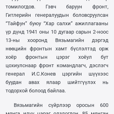
томилогдов. Гэвч баруун фронт,
Гитлерийн генералуудын боловсруулсан
“Тайфун” буюу “Хар салхи” ажиллагааны
үр дүнд 1941 оны 10 дугаар сарын 2-ноос
13-ны хооронд Вязьмагийн дэргэд
нөөцийн фронтын хамт бүслэлтэд орж
хоёр фронтын цэрэг хоёул бут
цохиулснаар фронт командлагч, дэслэгч
генерал И.С.Конев цэргийн шүүхээс
буудан авах ялаар шийтгүүлэх нь
тодорхой болоод байлаа.
Вязьмагийн сүйрлээр оросын 600
мянга илүү цэрэг олзлогдон, 85 мянган