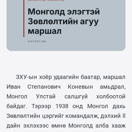
ЗХУ-ын хоёр удаагийн баатар, маршал
Иван Степанович Коневын амьдрал,
Монгол Улстай салшгүй холбоотой
байдаг. Тэрээр 1938 онд Монгол дахь
Зөвлөлтийн цэргийг командалж, дэлхий ll
дайн эхлэхээс өмнө Монголд алба хааж