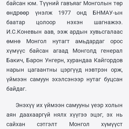
байсан юм. Түүний гавъяаг Монголын төр
өндрөөр үнэлж 1977 онд БНМАУ-ын
баатар цолоор нэхэн шагнажээ.
И.С.Коневын аав, ээж ардын хувьсгалаас
өмнө Монгол нутагт амьдардаг орос
хүмүүс байсан агаад Монголд генерал
Бакич, Барон Унгерн, хурандаа Кайгордов
нарын цагаантны цэргүүд нэвтрэн орж,
үймээн самуун эхэлсэнээр нутаг буцсан
байдаг.
Энэхүү их үймээн самууны үеэр холын
аян даахааргүй нялх хүүгээ эцэг, эх нь
сайхан сэтгэлт Монгол хүмүүст