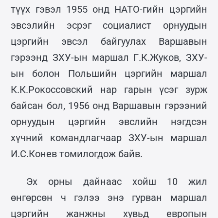
түүх гэвэл 1955 онд НАТО-гийн цэргийн
эвсэлийн эсрэг социалист орнуудын
цэргийн эвсэл байгуулах Варшавын
гэрээнд ЗХУ-ын маршал Г.К.Жуков, ЗХУ-
ын болон Польшийн цэргийн маршал
К.К.Рокоссовский нар гарын үсэг зурж
байсан бол, 1956 онд Варшавын гэрээний
орнуудын цэргийн эвслийн нэгдсэн
хүчний командлагчаар ЗХУ-ын маршал
И.С.Конев томилогдож байв.
Эх орны дайнаас хойш 10 жил
өнгөрсөн ч гэлээ энэ гурван маршал
цэргийн жанжны хувьд европын