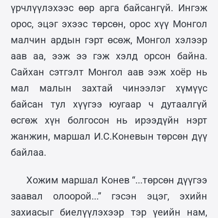
үрчлүүлэхээс өөр арга байсангүй. Ингэж
орос, эцэг эхээс төрсөн, орос хүү Монгол
малчин ардын гэрт өсөж, Монгол хэлээр
аав аа, ээж ээ гэж хэлд орсон байна.
Сайхан сэтгэлт Монгол аав ээж хоёр нь
мал малын захтай чинээлэг хүмүүс
байсан тул хүүгээ юугаар ч дутаалгүй
өсгөж хүн болгосон нь ирээдүйн нэрт
жанжин, маршал И.С.Коневын төрсөн дүү
байлаа.
Хожим маршал Конев “...төрсөн дүүгээ
заавал олоорой...” гэсэн эцэг, эхийн
захиасыг биелүүлэхээр тэр үеийн нам,