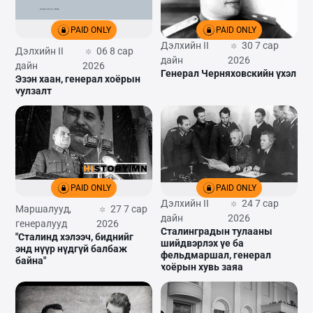
PAID ONLY
PAID ONLY
Дэлхийн II
30 7 сар
Дэлхийн II
06 8 сар
дайн
2026
дайн
2026
Генерал Черняховскийн үхэл
Эзэн хаан, генерал хоёрын
уулзалт
PAID ONLY
PAID ONLY
Дэлхийн II
24 7 сар
Маршалууд,
27 7 сар
дайн
2026
генералууд
2026
Сталинградын тулааны
"Сталинд хэлээч, биднийг
шийдвэрлэх үе ба
энд нүүр нүдгүй балбаж
фельдмаршал, генерал
байна"
хоёрын хувь заяа