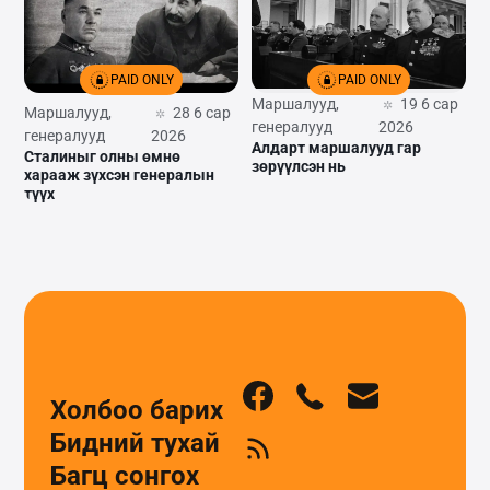
PAID ONLY
PAID ONLY
Маршалууд,
19 6 сар
Маршалууд,
28 6 сар
генералууд
2026
генералууд
2026
Алдарт маршалууд гар
Сталиныг олны өмнө
зөрүүлсэн нь
харааж зүхсэн генералын
түүх
Холбоо барих
Бидний тухай
Багц сонгох