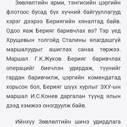
Зөвлөлтийн арми, тэнгисийн цэргийн
флотоос бусад бүх хүчний байгууллагууд
хэрэг дээрээ Бериягийн хяналтад байв.
Одоо яаж Берияг баривчлах вэ? Тэр үед
Хрущевын толгойд Сталины ялагдашгүй
маршалуудыг ашиглах санаа төржээ.
Маршал Г.К.Жуков Берияг баривчлах
операцийг биечлэн удирдаж, түүнийг
гардан баривчилж, цэргийн комендатад
хорьсон бол, Берияг шүүх хурлыг ЗХУ-ын
маршал И.С.Конев даргалан түүнд ялын
дээд хэмжээ оногдуулж байв.
Ийнхүү Зөвлөлтийн шинэ удирдлага