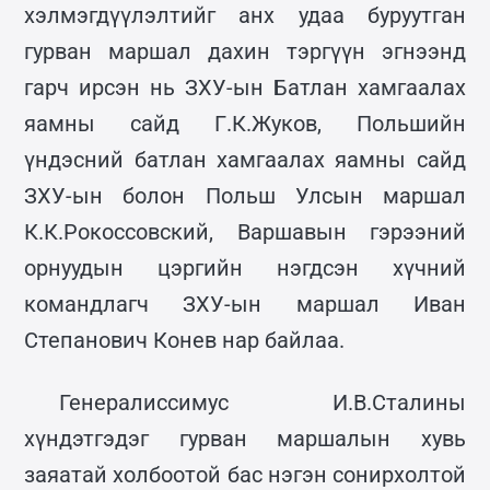
хэлмэгдүүлэлтийг анх удаа буруутган
гурван маршал дахин тэргүүн эгнээнд
гарч ирсэн нь ЗХУ-ын Батлан хамгаалах
яамны сайд Г.К.Жуков, Польшийн
үндэсний батлан хамгаалах яамны сайд
ЗХУ-ын болон Польш Улсын маршал
К.К.Рокоссовский, Варшавын гэрээний
орнуудын цэргийн нэгдсэн хүчний
командлагч ЗХУ-ын маршал Иван
Степанович Конев нар байлаа.
Генералиссимус И.В.Сталины
хүндэтгэдэг гурван маршалын хувь
заяатай холбоотой бас нэгэн сонирхолтой