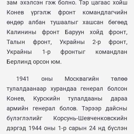
зам эхэлсэн гэж болно. Тэр цагаас хойш
Конев үргэлж фронт командлагчийн
өндөр албан тушаалыг хашсан бөгөөд
Калинины фронт Баруун хойд фронт,
Талын фронт, Украйны 2-р фронт,
Украйны 1-р фронтыг командлан
Берлинд орсон юм.
1941 оны Москвагийн төлөө
тулалдаанаар хурандаа генерал болсон
Конев, Курскийн тулалдааны дараа
армийн генерал болов. Тэрээр дайсны
бүлэглэлийг Корсунь-Шевченковскийн
дэргэд 1944 оны 1-р сарын 24 нд бүслэн