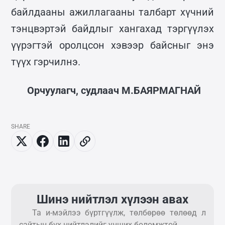
байлдааны ажиллагааны талбарт хүчний
тэнцвэртэй байдлыг хангахад тэргүүлэх
үүрэгтэй оролцсон хэвээр байсныг энэ
түүх гэрчилнэ.
Орчуулагч, судлаач М.БАЯРМАГНАЙ
SHARE
Шинэ нийтлэл хүлээн авах
Та и-мэйлээ бүртгүүлж, төлбөрөө төлөөд л
сайтын бүх нийтлэлийг унших боломжтой.