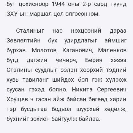
бут цохисноор 1944 оны 2-р сард түүнд
ЗХУ-ын маршал цол олгосон юм.
Сталиныг нас нөхцсөний дараа
Зөвлөлтийн бүх удирдлагыг аймшиг
бүрхэв. Молотов, Каганович, Маленков
бүгд дагжин чичирч, Берия хэзээ
Сталины суудлыг эзлэн хөөрхий тэдний
хувь тавиланг шийдэх бол гэж хүлээж
суусан гэхэд болно. Никита Сергеевич
Хрущев ч гэсэн айж байсан бөгөөд харин
тэр бусдыгаа бодвол шуурхай хөдөлж,
бүхнийг зохион байгуулж байлаа.