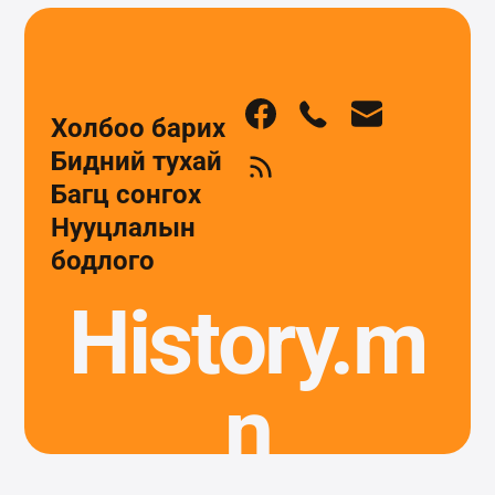
Холбоо барих
Бидний тухай
Багц сонгох
Нууцлалын
бодлого
History.m
n