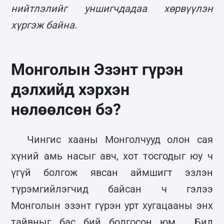
нийтлэлийг уншигчдадаа хөрвүүлэн
хүргэж байна.
Монголын Эзэнт гүрэн
дэлхийд хэрхэн
нөлөөлсөн бэ?
Чингис хааны Монголчууд олон сая
хүний амь насыг авч, хот тосгодыг юу ч
үгүй болгож явсан аймшигт эзлэн
түрэмгийлэгчид байсан ч гэлээ
Монголын эзэнт гүрэн урт хугацааны энх
тайвныг бас бий болгосон юм. Бид