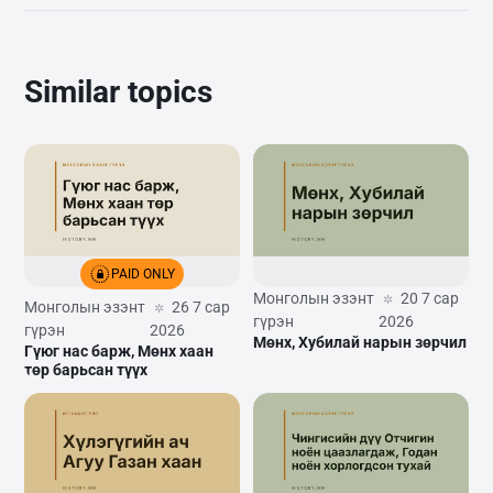
Similar topics
PAID ONLY
Монголын эзэнт
20 7 сар
Монголын эзэнт
26 7 сар
гүрэн
2026
гүрэн
2026
Мөнх, Хубилай нарын зөрчил
Гүюг нас барж, Мөнх хаан
төр барьсан түүх