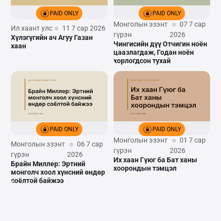
PAID ONLY
PAID ONLY
Монголын эзэнт
07 7 сар
Ил хаант улс
11 7 сар 2026
гүрэн
2026
Хүлэгүгийн ач Агуу Газан
Чингисийн дүү Отчигин ноён
хаан
цаазлагдаж, Годан ноён
хорлогдсон тухай
PAID ONLY
PAID ONLY
Монголын эзэнт
01 7 сар
Монголын эзэнт
06 7 сар
гүрэн
2026
гүрэн
2026
Их хаан Гүюг ба Бат ханы
Брайн Миллер: Эртний
хоорондын тэмцэл
монголч хоол хүнсний өндөр
соёлтой байжээ