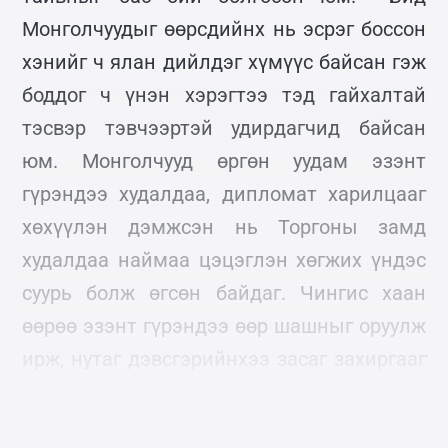
Монголчуудыг өөрсдийнх нь эсрэг боссон
хэнийг ч ялан дийлдэг хүмүүс байсан гэж
боддог ч үнэн хэрэгтээ тэд гайхалтай
тэсвэр тэвчээртэй удирдагчид байсан
юм. Монголчууд өргөн уудам эзэнт
гүрэндээ худалдаа, дипломат харилцааг
хөхүүлэн дэмжсэн нь Торгоны замд
худалдаа наймаа цэцэглэн хөгжих үндэс
суурь болж өгсөн байдаг. Чингис хаан
өөрөө эзэнт гүрэндээ өөр шашныг оруулж
ирж, нутаг дэвсгэрийнхээ засаг захиргааг
эзлэн авсан ард иргэдийнхээ гарт
атгуулж байв.