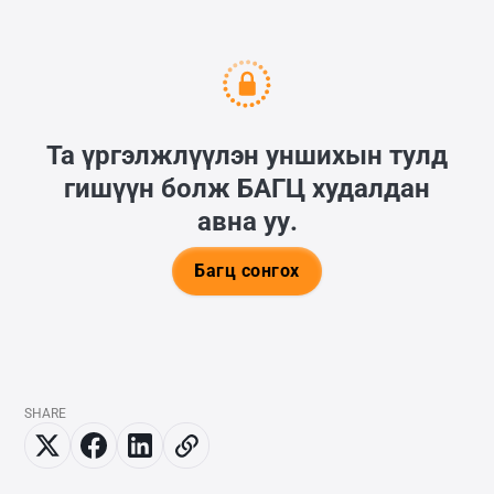
Та үргэлжлүүлэн уншихын тулд
гишүүн болж
БАГЦ
худалдан
авна уу.
Багц сонгох
SHARE