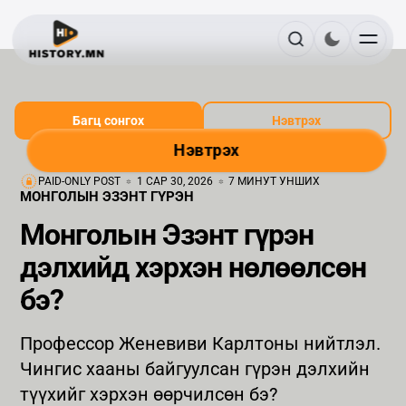
Багц сонгох
Нэвтрэх
Нэвтрэх
PAID-ONLY POST
1 САР 30, 2026
7 МИНУТ УНШИХ
МОНГОЛЫН ЭЗЭНТ ГҮРЭН
Монголын Эзэнт гүрэн
дэлхийд хэрхэн нөлөөлсөн
бэ?
Профессор Женевиви Карлтоны нийтлэл.
Чингис хааны байгуулсан гүрэн дэлхийн
түүхийг хэрхэн өөрчилсөн бэ?