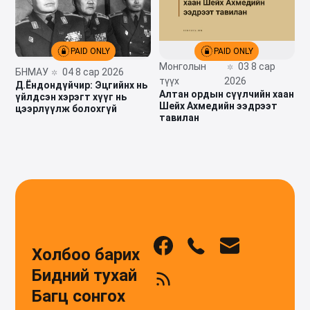
PAID ONLY
PAID ONLY
Монголын
03 8 сар
БНМАУ
04 8 сар 2026
түүх
2026
Д.Ёндондүйчир: Эцгийнх нь
Алтан ордын сүүлчийн хаан
үйлдсэн хэрэгт хүүг нь
Шейх Ахмедийн ээдрээт
цээрлүүлж болохгүй
тавилан
Холбоо барих
Бидний тухай
Багц сонгох