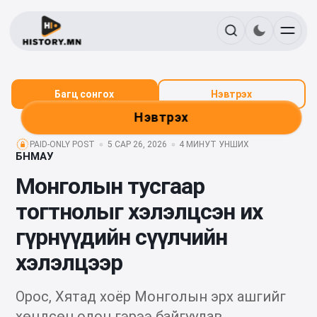
Багц сонгох
Нэвтрэх
Нэвтрэх
PAID-ONLY POST
5 САР 26, 2026
4 МИНУТ УНШИХ
БНМАУ
Монголын тусгаар
тогтнолыг хэлэлцсэн их
гүрнүүдийн сүүлчийн
хэлэлцээр
Орос, Хятад хоёр Монголын эрх ашгийг
хөндсөн олон гэрээ байгуулав.