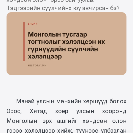
Тэдгээрийн сүүлчийнх юу авчирсан бэ?
Манай улсын мөнхийн хөршүүд болох
Орос, Хятад хоёр улсын хооронд
Монголын эрх ашгийг хөндсөн олон
гэрээ хэлэлцээр хийж, түүнээс улбаалан