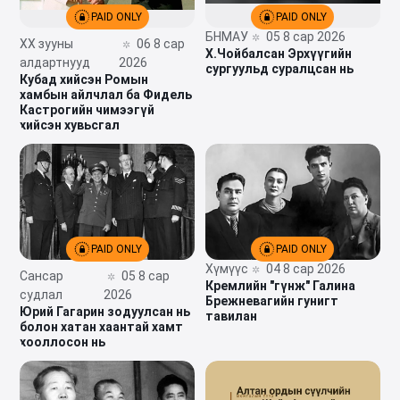
PAID ONLY
PAID ONLY
БНМАУ
05 8 сар 2026
XX зууны
06 8 сар
Х.Чойбалсан Эрхүүгийн
алдартнууд
2026
сургуульд суралцсан нь
Кубад хийсэн Ромын
хамбын айлчлал ба Фидель
Кастрогийн чимээгүй
хийсэн хувьсгал
PAID ONLY
PAID ONLY
Хүмүүс
04 8 сар 2026
Сансар
05 8 сар
Кремлийн "гүнж" Галина
судлал
2026
Брежневагийн гунигт
Юрий Гагарин зодуулсан нь
тавилан
болон хатан хаантай хамт
хооллосон нь