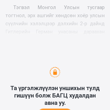
Тэгвэл Монгол Улсын тусгаар
тогтнол, эрх ашгийг хөндсөн хоёр улсын
сүүлчийн хэлэлцээр дэлхийн 2-р дайнд
Гитлерийн Герман унасаны дараахан
хийгдсэн юм. Энэ түүхийг дэлгэрүүлэн
өгүүлье.
Та үргэлжлүүлэн уншихын тулд
гишүүн болж
БАГЦ
худалдан
авна уу.