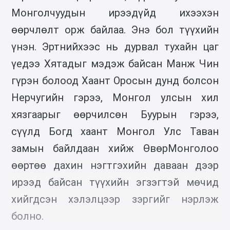
Монголчуудын ирээдүйд ихээхэн
өөрчлөлт орж байлаа. Энэ бол түүхийн
үнэн. Эртнийхээс нь дурвал тухайн цаг
үедээ Хятадыг мэдэж байсан Манж Чин
гүрэн болоод Хаант Оросын дунд болсон
Нерчугийн гэрээ, Монгол улсын хил
хязгаарыг өөрчилсөн Буурын гэрээ,
сүүлд Богд хаант Монгол Улс Таван
замын байлдаан хийж ӨвөрМонголоо
өөртөө дахин нэгтгэхийн даваан дээр
ирээд байсан түүхийн эгзэгтэй мөчид
хийгдсэн хэлэлцээр зэргийг нэрлэж
болно.