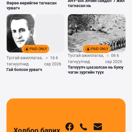
АНУ-ын Элчин сайдыг 7 жил
Өөрөө өөрийгөө тагнасан
тагнасан нь
урвагч
PAID ONLY
PAID ONLY
Тусгай ажиллагаа,
06 6
Тусгай ажиллагаа,
16 6
тагнуулчид
сар 2026
тагнуулчид
сар 2026
Тагнуулч цаазалсан нь буюу
Гай болсон урвагч
нэгэн зургийн түүх
Холбоо барих