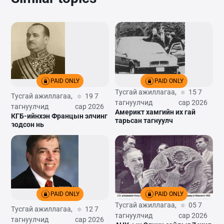
PAID ONLY
PAID ONLY
Тусгай ажиллагаа,
15 7
Тусгай ажиллагаа,
19 7
тагнуулчид
сар 2026
тагнуулчид
сар 2026
Америкт хамгийн их гай
КГБ-ийнхэн Францын элчинг
тарьсан тагнуулч
зодсон нь
PAID ONLY
PAID ONLY
Тусгай ажиллагаа,
05 7
Тусгай ажиллагаа,
12 7
тагнуулчид
сар 2026
тагнуулчид
сар 2026