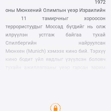
1972
оны Мюнхений Олимпын үеэр Израилийн
11 тамирчныг хороосон
террористуудыг Моссад бүгдийг нь олж
илрүүлэн устгаж байгаа тухай
Спилбергийн найруулсан
Мюнхен (Munich) хэмээх кино бий. Тэрхүү
кино бодит үйл явдлыг үзүүлсэн боловч
тухайн ажиллагааны үеэр гарсан зарим
нэг алдаа эндэгдлийн тухай огт
өгүүлээгүй билээ.