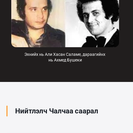
Эхнийх нь Али Хасан Саламе, дараагийнх 
нь Ахмед Бушеки
Нийтлэлч Чалчаа саарал