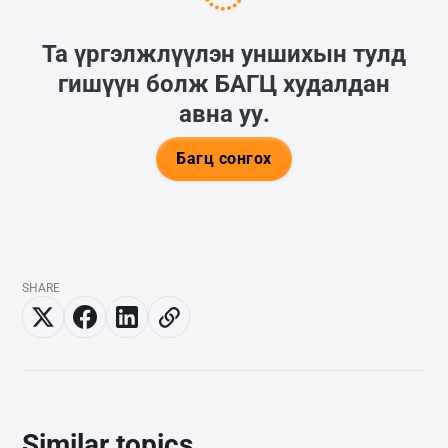
Та үргэлжлүүлэн уншихын тулд
гишүүн болж
БАГЦ
худалдан
авна уу.
Багц сонгох
SHARE
Similar topics