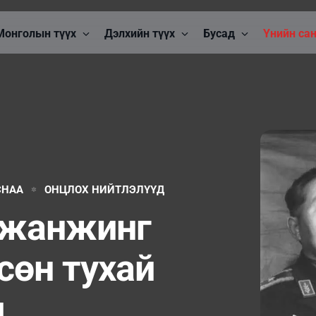
Монголын түүх
Дэлхийн түүх
Бусад
Үнийн са
СНАА
ОНЦЛОХ НИЙТЛЭЛҮҮД
 жанжинг
сөн тухай
л