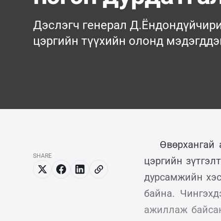
Дэслэгч генерал Д.Ёндондүйчир
цэргийн түүхийн олонд мэдэгддэг
Өвөрхангай 
SHARE
цэргийн зүтгэл
дурсамжийн хэсг
байна. Чингэх
ажиллаж байсан