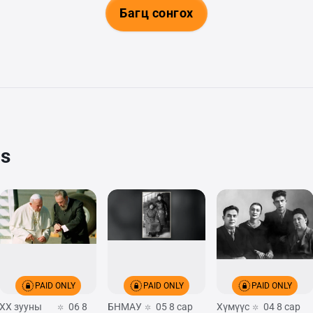
Багц сонгох
cs
PAID ONLY
PAID ONLY
PAID ONLY
XX зууны
06 8
БНМАУ
05 8 сар
Хүмүүс
04 8 сар