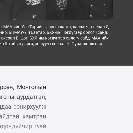
с: МАА-ийн Улс Төрийн газрын дарга, дэслэгч генерал Д. 
чир, БНМАУ-ын баатар, БХЯ-ны нэгдүгээр орлогч сайд, 
генерал Б. Цог, БХЯ-ны нэгдүгээр орлогч сайд, МАА-ийн 
н Штабын дарга, хошууч генерал Ч. Пүрэвдорж нар
өрсөн, Монголын
гсны дурдатгал,
иддаа сонирхуулж
айдтай хамтран
ндондүйчир гуай