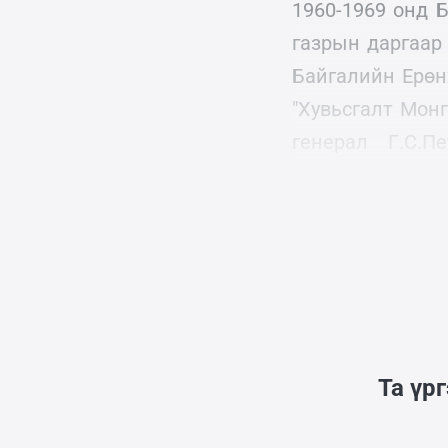
1960-1969 онд 
газрын даргаар
Байгалийн Ерөн
"Хувьсгалт Мон
генерал Г.С.
зарлигаар Байл
хүлээн авч уулз
Та үр