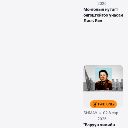
2026
Монголын нутагт
онгоцтойгоо унасан
Линь Бяо
PAID ONLY
БНМАУ
02 8 сар
2026
"Баруун хилийн