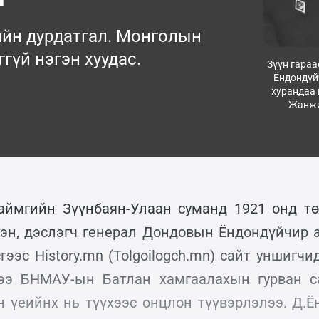
ийн дурдатгал. Монголын
гүй нэгэн хуудас.
Зүүн гараа
Ёндондүй
хурандаа 
Жанжи
аймгийн Зүүнбаян-Улаан суманд 1921 онд т
тэн, дэслэгч генерал Дондовын Ёндондүйчир а
ээс History.mn (Tolgoilogch.mn) сайт уншигч
дээ БНМАУ-ын Батлан хамгаалахын гурван с
 үеийнх нь түүхээс онцлон түүвэрлэлээ. Д.Ё