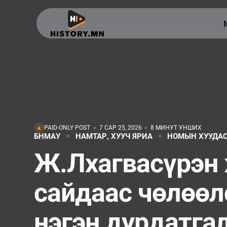
PAID-ONLY POST
7 САР 25, 2026
8 МИНУТ УНШИХ
БНМАУ
НАМТАР, ХУУЧ ЯРИА
НОМЫН ХУУДА
Ж.Лхагвасүрэн
сайдаас чөлөөл
нэгэн дурдатга