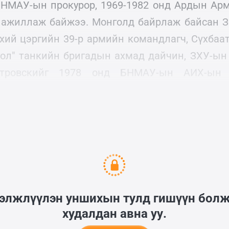
БНМАУ-ын прокурор, 1969-1982 онд Ардын Ар
 ажиллаж байжээ. Монголд байрлаж байсан 
хий цэргийн 39-р армийн командлагч, Сүхба
гол" танкийн бригадын ахмад дайчин, ЗХУ-ын 
Петровскийг 1978 онд БНМАУ-ын АИХ-ын Т
дааны гавъяаны одонгоор шагнасны дараа Б
ах үеэр энэ гэрэл зургийг татуулжээ.
гэлжлүүлэн уншихын тулд гишүүн бол
худалдан авна уу.