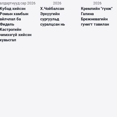
алдартнууд
сар 2026
2026
2026
Кубад хийсэн
Х.Чойбалсан
Кремлийн "гүнж"
Ромын хамбын
Эрхүүгийн
Галина
айлчлал ба
сургуульд
Брежневагийн
Фидель
суралцсан нь
гунигт тавилан
Кастрогийн
чимээгүй хийсэн
хувьсгал