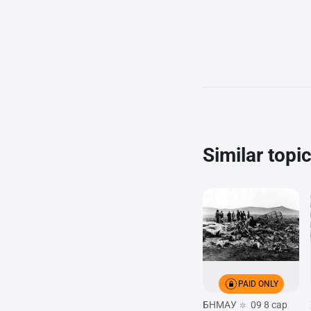
Similar topi
PAID ONLY
БНМАУ
09 8 сар