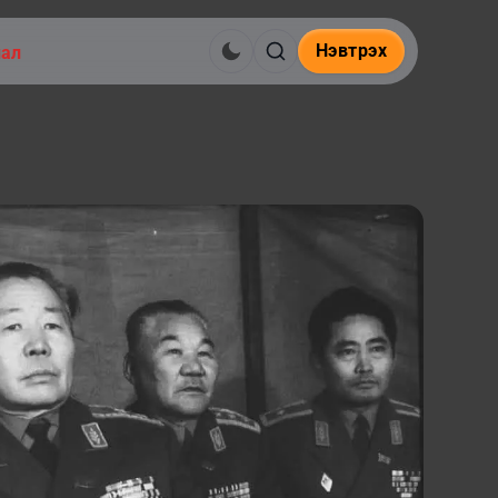
Нэвтрэх
нал