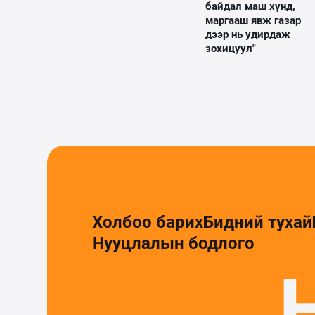
байдал маш хүнд,
маргааш явж газар
дээр нь удирдаж
зохицуул"
Холбоо барих
Бидний тухай
Нууцлалын бодлого