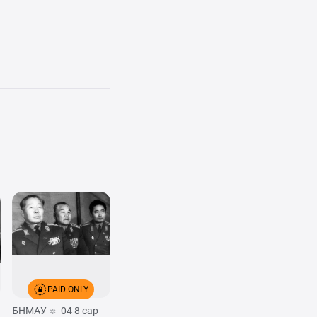
PAID ONLY
БНМАУ
04 8 сар