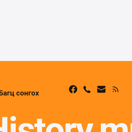
Багц сонгох
History.m