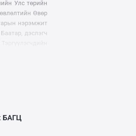
мийн Улс төрийн
Зөвлөлтийн Өвөр
атарын нэрэмжит
Баатар, дэслэгч
эргүүлэгчдийн
ХЯ-ны удирдлага
ж
БАГЦ