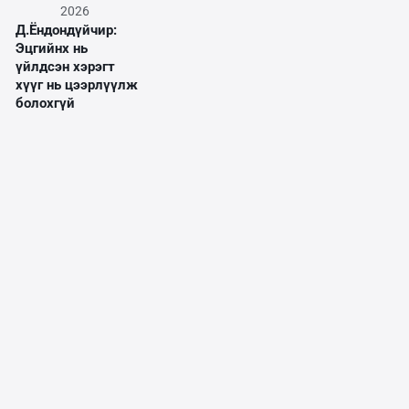
2026
Д.Ёндондүйчир:
Эцгийнх нь
үйлдсэн хэрэгт
хүүг нь цээрлүүлж
болохгүй