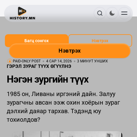
Багц сонгох
Нэвтрэх
Нэвтрэх
PAID-ONLY POST
4 САР 14, 2026
3 МИНУТ УНШИХ
ГЭРЭЛ ЗУРАГ ТҮҮХ ӨГҮҮЛНЭ
Нэгэн зургийн түүх
1985 он, Ливаны иргэний дайн. Залуу
зурагчны авсан ээж охин хоёрын зураг
дэлхий даяар тархав. Тэдэнд юу
тохиолдов?