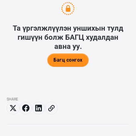
Та үргэлжлүүлэн уншихын тулд
гишүүн болж
БАГЦ
худалдан
авна уу.
Багц сонгох
SHARE