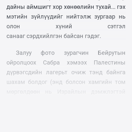
дайны аймшигт хор хөнөөлийн тухай... гэх
мэтийн зүйлүүдийг нийтэлж зургаар нь
олон хүний сэтгэл
санааг сэрдхийлгэн байсан гэдэг.
Залуу фото зурагчин Бейрутын
ойролцоох Сабра хэмээх Палестины
дүрвэгсдийн лагерьт очиж тэнд байнга
шахам болдог (энд болсон хамгийн том
мөргөлдөөн нь Израйлын дэмжлэгтэй
катаолик шашинт Ливанчууд
Палестинчуудыг хядсан явдал юм байна.