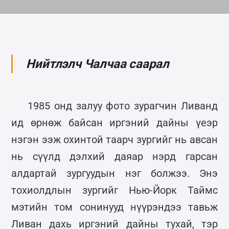
Нийтлэлч Чалчаа саарал
1985 онд залуу фото зурагчин Ливанд
ид өрнөж байсан иргэний дайны үеэр
нэгэн ээж охинтой таарч зургийг нь авсан
нь сүүлд дэлхий даяар нэрд гарсан
алдартай зургуудын нэг болжээ. Энэ
тохиолдлын зургийг Нью-Йорк Таймс
мэтийн том сонинууд нүүрэндээ тавьж
Ливан дахь иргэний дайны тухай, тэр