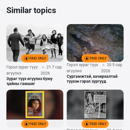
Similar topics
PAID ONLY
PAID ONLY
Гэрэл зураг түүх
20 5 сар
Гэрэл зураг түүх
21 7 сар
өгүүлнэ
2026
өгүүлнэ
2026
Сургамжтай, хачирхалтай
Зураг түүх өгүүлнэ буюу
түүхэн гэрэл зургууд
дайны гамшиг
PAID ONLY
PAID ONLY