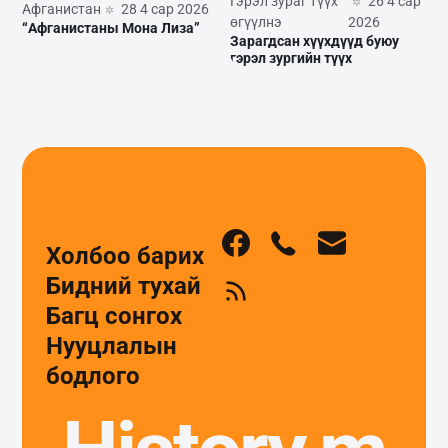
Гэрэл зураг түүх
26 4 сар
Афганистан
28 4 сар 2026
өгүүлнэ
2026
“Афганистаны Мона Лиза”
Зарагдсан хүүхдүүд буюу
гэрэл зургийн түүх
Холбоо барих
Бидний тухай
Багц сонгох
Нууцлалын
бодлого