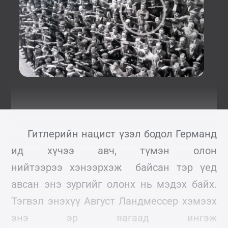
Гитлерийн нацист үзэл бодол Германд
ид хүчээ авч, түмэн олон
нийтээрээ хэнээрхэж байсан тэр үед
авсан энэ зургийг олонх нь мэдэх байх.
Тэгвэл энэхүү Август Ландмессер хэмээх
энэ эр яагаад ингэж