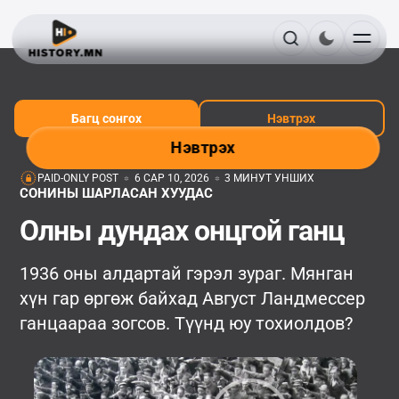
Багц сонгох
Нэвтрэх
Нэвтрэх
PAID-ONLY POST
6 САР 10, 2026
3 МИНУТ УНШИХ
СОНИНЫ ШАРЛАСАН ХУУДАС
Олны дундах онцгой ганц
1936 оны алдартай гэрэл зураг. Мянган
хүн гар өргөж байхад Август Ландмессер
ганцаараа зогсов. Түүнд юу тохиолдов?