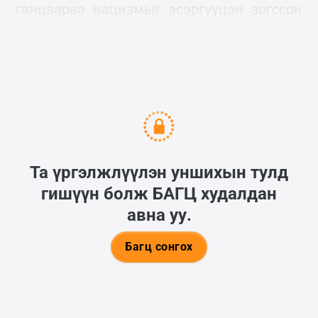
ганцаараа нацизмыг эсэргүүцэн зогссон
болон дараа нь энэ хүний хувь заяа юу
болсон тухай сонирхуулъя.
Та үргэлжлүүлэн уншихын тулд
гишүүн болж
БАГЦ
худалдан
авна уу.
Багц сонгох