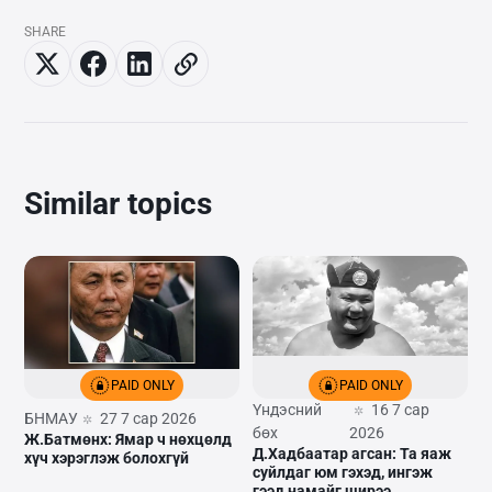
SHARE
Similar topics
PAID ONLY
PAID ONLY
Үндэсний
16 7 сар
БНМАУ
27 7 сар 2026
бөх
2026
Ж.Батмөнх: Ямар ч нөхцөлд
Д.Хадбаатар агсан: Та яаж
хүч хэрэглэж болохгүй
суйлдаг юм гэхэд, ингэж
гээд намайг ширээ