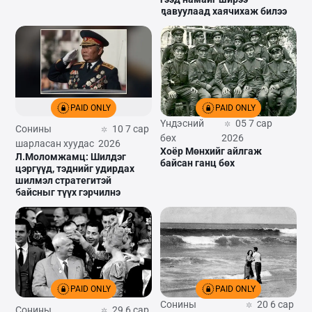
давуулаад хаячихаж билээ
PAID ONLY
PAID ONLY
Үндэсний
05 7 сар
Сонины
10 7 сар
бөх
2026
шарласан хуудас
2026
Хоёр Мөнхийг айлгаж
Л.Моломжамц: Шилдэг
байсан ганц бөх
цэргүүд, тэднийг удирдах
шилмэл стратегитэй
байсныг түүх гэрчилнэ
PAID ONLY
PAID ONLY
Сонины
20 6 сар
Сонины
29 6 сар