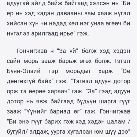
адуутай айлд байж байгаад хэлсэн нь “Би
ер нь хэд хэдэн давааны зам хааж нүгэл
хийсэн хүн чи надад хөл нэг унаа өгөөч би
нүгэлээ арилгаад ирье” гэж.
Гончигжав ч “За үй” болж хэд хэдэн
сайн морь зааж барьж өгөх болж. Гэтэл
Буян-Өлзий тэр морьдыг харж “Өө
дөнгөхгүй байх” гэж. “Тэгвэл адуун дотор
орж та өөрөө хараач” гэж. “За” гээд адуун
дотор нь явж байгаад бүдүүн шарга гүүг
зааж “Үүнийг бариад өг” гэж. Гончигжав
“Би энэ гүүг барих гэж хэд хэдэн цалам /
бугуйл/ алдаж, уурга хугалсан юм шүү дээ”