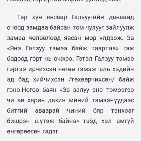
Тэр хүн явсаар Галзуугийн даваанд
очоод замдаа байсан том чулууг зайлуулж
замаа чөлөөлөөд явсан мөр үлдээж. За
«Энэ Галзуу тэмээ байж таарлаа» гэж
бодоод гэрт нь очжээ. Гэтэл Галзуу тэмээ
гэртээ ирчихсэн нөгөө тэмээг аль хэдийн
эд бад хийчихсэн /төхөөрчихсөн/ байж
гэнэ.Нөгөө баян «За залуу энэ тэмээгээ
чи ав харин дахин миний тэмээнүүдээс
битгий аваарай чиний бяр тэнхээг
бишрэн шүтэж байна» гээд хэл амгүй
өнгөрөөсөн гэдэг.