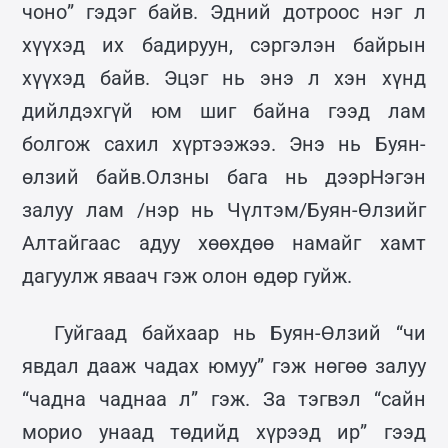
чоно” гэдэг байв. Эдний дотроос нэг л
хүүхэд их бадируун, сэргэлэн байрын
хүүхэд байв. Эцэг нь энэ л хэн хүнд
дийлдэхгүй юм шиг байна гээд лам
болгож сахил хүртээжээ. Энэ нь Буян-
өлзий байв.Олзны бага нь дээрНэгэн
залуу лам /нэр нь Чүлтэм/Буян-Өлзийг
Алтайгаас адуу хөөхдөө намайг хамт
дагуулж яваач гэж олон өдөр гуйж.
Гуйгаад байхаар нь Буян-Өлзий “чи
явдал дааж чадах юмуу” гэж нөгөө залуу
“чадна чаднаа л” гэж. За тэгвэл “сайн
морио унаад төдийд хүрээд ир” гээд