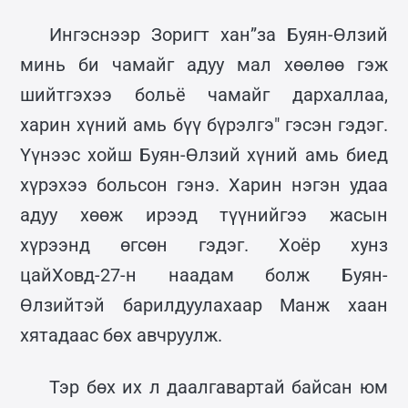
Ингэснээр Зоригт хан”за Буян-Өлзий
минь би чамайг адуу мал хөөлөө гэж
шийтгэхээ больё чамайг дархаллаа,
харин хүний амь бүү бүрэлгэ" гэсэн гэдэг.
Үүнээс хойш Буян-Өлзий хүний амь биед
хүрэхээ больсон гэнэ. Харин нэгэн удаа
адуу хөөж ирээд түүнийгээ жасын
хүрээнд өгсөн гэдэг. Хоёр хунз
цайХовд-27-н наадам болж Буян-
Өлзийтэй барилдуулахаар Манж хаан
хятадаас бөх авчруулж.
Тэр бөх их л даалгавартай байсан юм