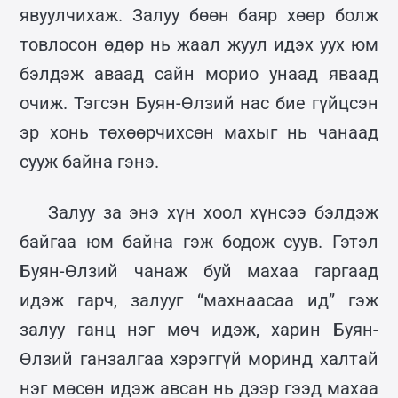
явуулчихаж. Залуу бөөн баяр хөөр болж
товлосон өдөр нь жаал жуул идэх уух юм
бэлдэж аваад сайн морио унаад яваад
очиж. Тэгсэн Буян-Өлзий нас бие гүйцсэн
эр хонь төхөөрчихсөн махыг нь чанаад
сууж байна гэнэ.
Залуу за энэ хүн хоол хүнсээ бэлдэж
байгаа юм байна гэж бодож суув. Гэтэл
Буян-Өлзий чанаж буй махаа гаргаад
идэж гарч, залууг “махнаасаа ид” гэж
залуу ганц нэг мөч идэж, харин Буян-
Өлзий ганзалгаа хэрэггүй моринд халтай
нэг мөсөн идэж авсан нь дээр гээд махаа