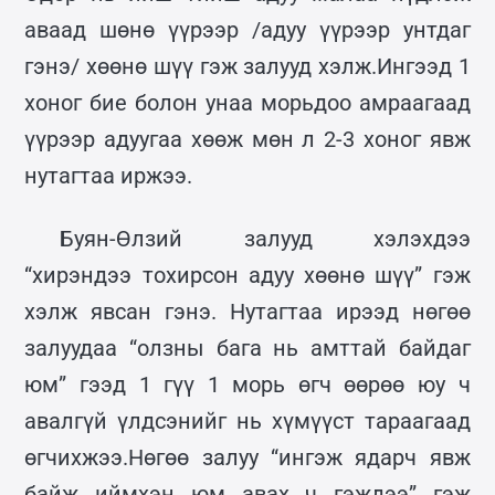
аваад шөнө үүрээр /адуу үүрээр унтдаг
гэнэ/ хөөнө шүү гэж залууд хэлж.Ингээд 1
хоног бие болон унаа морьдоо амраагаад
үүрээр адуугаа хөөж мөн л 2-3 хоног явж
нутагтаа иржээ.
Буян-Өлзий залууд хэлэхдээ
“хирэндээ тохирсон адуу хөөнө шүү” гэж
хэлж явсан гэнэ. Нутагтаа ирээд нөгөө
залуудаа “олзны бага нь амттай байдаг
юм” гээд 1 гүү 1 морь өгч өөрөө юу ч
авалгүй үлдсэнийг нь хүмүүст тараагаад
өгчихжээ.Нөгөө залуу “ингэж ядарч явж
байж иймхэн юм авах ч гэждээ” гэж