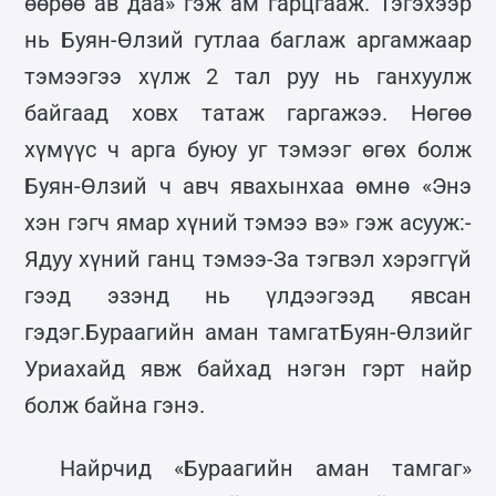
өөрөө ав даа» гэж ам гарцгааж. Тэгэхээр
нь Буян-Өлзий гутлаа баглаж аргамжаар
тэмээгээ хүлж 2 тал руу нь ганхуулж
байгаад ховх татаж гаргажээ. Нөгөө
хүмүүс ч арга буюу уг тэмээг өгөх болж
Буян-Өлзий ч авч явахынхаа өмнө «Энэ
хэн гэгч ямар хүний тэмээ вэ» гэж асууж:-
Ядуу хүний ганц тэмээ-За тэгвэл хэрэггүй
гээд эзэнд нь үлдээгээд явсан
гэдэг.Бураагийн аман тамгатБуян-Өлзийг
Уриахайд явж байхад нэгэн гэрт найр
болж байна гэнэ.
Найрчид «Бураагийн аман тамгаг»