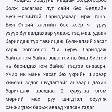
болж хасагаас лут сайн бөх Өөлдийн
Буян-Өлзийтэй барилдахаар ирж гэнэ.
Буян-Өлзий хасгийн бөх хоёр ч түрүү
үзүүр булаалдахаар үлдэж, тэд маш удаан
барилдаж түр тавилцаж. Буян-өлзий хэсэг
харж зогссоноо “би буруу барилдаж
байгаа юм байна зодогтой нь биш биетэй
нь барилдах юм байна" гэдгээ анзаарч.
Учир нь мань хасаг бөх үхрийн ширээр
хийсэн зодог шуудагтайг анзаарч дахин
барилцаж авахдаа 2 хуруугаа эгэм
мөрний мах руу шигдтэл оруулж
сэнжигдэж барьж аваад хаясан гэдэг.