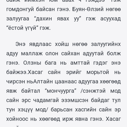
гомдонгуй байсан гэнэ. Буян-Өлзий нөгөө
залуугаа “дахин явах уу” гэж асуухад
“ёстой үгүй” гэж.
Энэ явдлаас хойш нөгөө залуугийнх
адуу маллаж олон сайхан адуутай болж
гэнэ. Олзны бага нь амттай гэдэг энэ
байжээ.Хасаг сайн эрийг морьтой нь
чирсэн ньАлтайн цаанаас адуугаа хөөгөөд
явж байтал “мончуурга” /сэнжтэй мод
сайн эрс чадамгай эзэмшсэн байдаг тул
тун хэцүү мод/ барьсан хасгийн сайн эр
хойноос нь хөөгөөд ирж явна гэнэ. Хасаг