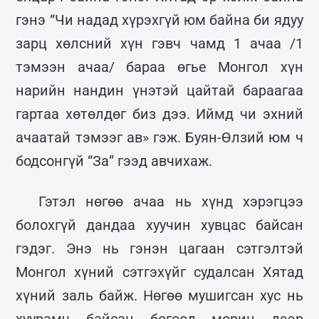
гэнэ “Чи надад хүрэхгүй юм байна би ядуу
зарц хөлсний хүн гэвч чамд 1 ачаа /1
тэмээн ачаа/ бараа өгье Монгол хүн
нарийн нандин үнэтэй цайтай бараагаа
гартаа хөтөлдөг биз дээ. Иймд чи эхний
ачаатай тэмээг ав» гэж. Буян-Өлзий юм ч
бодсонгүй “За” гээд авчихаж.
Гэтэл нөгөө ачаа нь хүнд хэрэгцээ
болохгүй дандаа хуучин хувцас байсан
гэдэг. Энэ нь гэнэн цагаан сэтгэлтэй
Монгол хүний сэтгэхүйг судалсан Хятад
хүний заль байж. Нөгөө мушигсан хус нь
хуурамч байсан бөгөөд морин дээр