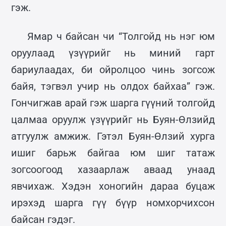
гэж.
Ямар ч байсан чи “Толгойд нь нэг юм
оруулаад үзүүрийг нь миний гарт
бариулаадах, би ойролцоо чинь зогсож
байя, тэгвэл учир нь олдох байхаа” гэж.
Гончигжав арай гэж шарга гүүний толгойд
цалмаа оруулж үзүүрийг нь Буян-Өлзийд
атгуулж амжиж. Гэтэл Буян-Өлзий хурга
ишиг барьж байгаа юм шиг татаж
зогсоогоод хазаарлаж аваад унаад
явчихаж. Хэдэн хоногийн дараа буцаж
ирэхэд шарга гүү бүүр номхорчихсон
байсан гэдэг.