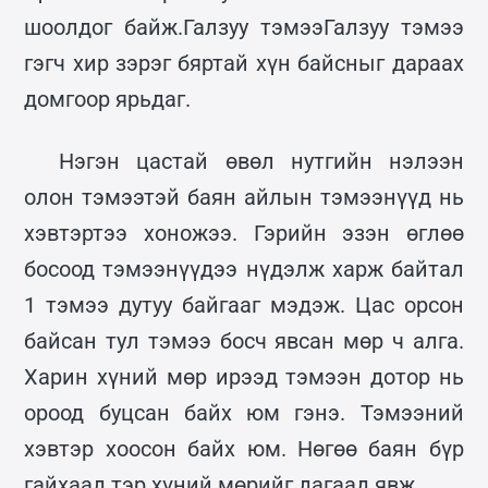
шоолдог байж.Галзуу тэмээГалзуу тэмээ
гэгч хир зэрэг бяртай хүн байсныг дараах
домгоор ярьдаг.
Нэгэн цастай өвөл нутгийн нэлээн
олон тэмээтэй баян айлын тэмээнүүд нь
хэвтэртээ хоножээ. Гэрийн эзэн өглөө
босоод тэмээнүүдээ нүдэлж харж байтал
1 тэмээ дутуу байгааг мэдэж. Цас орсон
байсан тул тэмээ босч явсан мөр ч алга.
Харин хүний мөр ирээд тэмээн дотор нь
ороод буцсан байх юм гэнэ. Тэмээний
хэвтэр хоосон байх юм. Нөгөө баян бүр
гайхаад тэр хүний мөрийг дагаад явж.