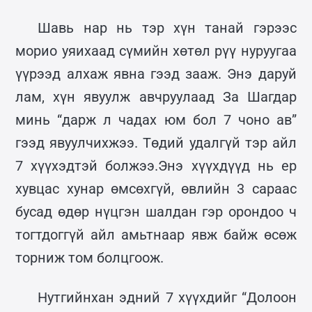
Шавь нар нь тэр хүн танай гэрээс
морио уяихаад сүмийн хөтөл рүү нуруугаа
үүрээд алхаж явна гээд зааж. Энэ даруй
лам, хүн явуулж авчруулаад За Шагдар
минь “дарж л чадах юм бол 7 чоно ав”
гээд явуулчихжээ. Төдий удалгүй тэр айл
7 хүүхэдтэй болжээ.Энэ хүүхдүүд нь ер
хувцас хунар өмсөхгүй, өвлийн 3 сараас
бусад өдөр нүцгэн шалдан гэр орондоо ч
тогтдоггүй айл амьтнаар явж байж өсөж
торниж том болцгоож.
Нутгийнхан эдний 7 хүүхдийг “Долоон