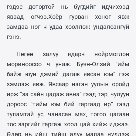
гэдэс дотортой нь бүгдийг идчихээд
яваад өгчээ.Хоёр гурван хоног явж
замдаа нэг ч удаа хооллож ундалсангүй
гэнэ.
Нөгөө залуу ядарч нойрмоглон
мориноосоо ч унаж. Буян-Өлзий “ийм
байж юун дэмий дагаж явсан юм” гэж
зэмлэж явж. Явсаар нэгэн уулын оройд
ирж “за сайн цадаж авна” гээд тэр, чулуун
дороос “тийм юм бий гаргаад ир” гээд
туламтай ус, чанасан мах, тогоо цагаан
тос зэргийг гаргаж хоол цай хийж иджээ.
Өдөр нь ийш тийш адуу малаа нүдлэж