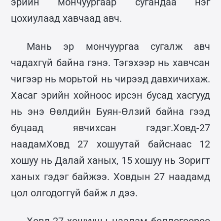
эрийн мончуургаар сугандаа нэг
цохиулаад хавчаад авч.
Мань эр мончуургаа сугалж авч
чадахгүй байна гэнэ. Тэгэхээр нь хавчсан
чигээр нь морьтой нь чирээд давхичихаж.
Хасаг эрийн хойноос ирсэн бусад хасгууд
нь энэ Өөлдийн Буян-Өлзий байна гээд
буцаад явчихсан гэдэг.Xовд-27
наадамХовд 27 хошуутай байснаас 12
хошуу нь Далай ханых, 15 хошуу нь Зоригт
ханых гэдэг байжээ. Ховдын 27 наадамд
цол олгодоггүй байж л дээ.
Ховд-27 хошууны наадам болдогоороо