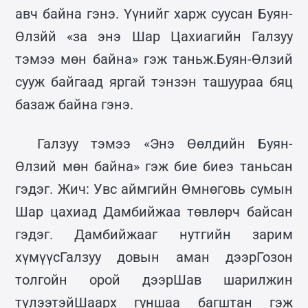
авч байна гэнэ. Үүнийг харж суусан Буян-
Өлзйй «за энэ Шар Цахиагийн Галзуу
тэмээ мөн байна» гэж таньж.Буян-Өлзий
сууж байгаад яргай тэнзэн ташуураа бяц
базаж байна гэнэ.
Галзуу тэмээ «Энэ Өөлдийн Буян-
Өлзий мөн байна» гэж бие биеэ таньсан
гэдэг. Жич: Увс аймгийн Өмнөговь сумын
Шар цахиад Дамбийжаа төвлөрч байсан
гэдэг. Дамбийжааг нутгийн зарим
хүмүүсГалзуу довын аман дээрГозон
толгойн орой дээрШав шарилжин
түлээтэйШаарх гуншаа багштан гэж