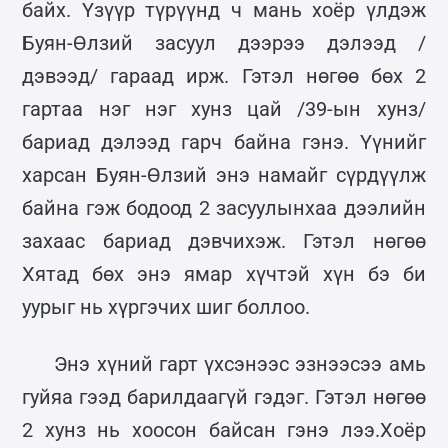
байх. Үзүүр түрүүнд ч мань хоёр үлдэж
Буян-Өлзий засуул дээрээ дэлээд /
дэвээд/ гараад ирж. Гэтэл нөгөө бөх 2
гартаа нэг нэг хунз цай /39-ын хунз/
бариад дэлээд гарч байна гэнэ. Үүнийг
харсан Буян-Өлзий энэ намайг сүрдүүлж
байна гэж бодоод 2 засуулынхаа дээлийн
захаас бариад дэвчихэж. Гэтэл нөгөө
Хятад бөх энэ ямар хүчтэй хүн бэ би
уурыг нь хүргэчих шиг боллоо.
Энэ хүний гарт үхсэнээс эзнээсээ амь
гуйяа гээд барилдаагүй гэдэг. Гэтэл нөгөө
2 хунз нь хоосон байсан гэнэ лээ.Хоёр