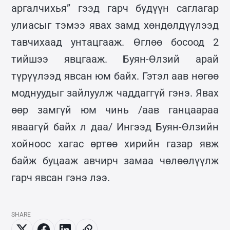
аргалчихья” гээд гарч бүдүүн саглагар
улиасыг тэмээ явах замд хөндөлдүүлээд
тавчихаад унтацгааж. Өглөө босоод 2
тийшээ явцгааж. Буян-Өлзий арай
түрүүлээд явсан юм байх. Гэтэл аав нөгөө
моднуудыг зайлуулж чаддаггүй гэнэ. Явах
өөр замгүй юм чинь /аав ганцаараа
яваагүй байх л даа/ Ингээд Буян-Өлзийн
хойноос хагас өртөө хирийн газар явж
байж буцааж авчирч замаа чөлөөлүүлж
гарч явсан гэнэ лээ.
SHARE