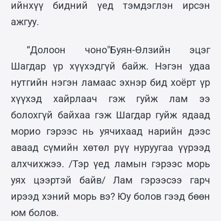
ийнхүү бидний үед тэмдэглэн ирсэн
ажгуу.
“Долоон чоно"Буян-Өлзийн эцэг
Шагдар үр хүүхэдгүй байж. Нэгэн удаа
нутгийн нэгэн ламаас эхнэр бид хоёрт үр
хүүхэд хайрлаач гэж гуйж лам ээ
болохгүй байхаа гэж Шагдар гуйж ядаад
морио гэрээс нь уячихаад нарийн дээс
аваад сүмийн хөтөл рүү нуруугаа үүрээд
алхчихжээ. /Тэр үед ламын гэрээс морь
уях цээртэй байв/ Лам гэрээсээ гарч
ирээд хэний морь вэ? Юу болов гээд бөөн
юм болов.