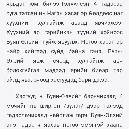
ярьдаг юм билээ.Тэлүүлсэн 4 гадасаа
суга татсан нь Нэгэн хасаг эр Өөлдөөс нэг
хүүхнийг хулгайлж аваад явчихжээ.
Хүүхний ар гэрийнхэн түүний хойноос
Буян-Өлзийг гуйж явуулж. Нөгөө хасаг эр
найр хийгээд сүйд байна гэнэ. Буян-
Өлзий явж очоод хулгайлж авч
болохгүйгээ мэдээд өрийн биеэр тэр
айлд явж очоод хасгуудад баригджээ.
Хасгууд ч Буян-Өлзийг барьчихаад 4
мөчийг нь ширгэн /зүлэг/ дээр тэлээд
гадаслачихаад найрлаж гарч. Буян-Өлзий
энэ гадас ч яахав нөгөө эмэгтэй хаана