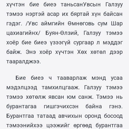
хүчтэн бие биеэ таньсанУвсын Галзуу
тэмээ нэртэй асар их бяртай хүн байсан
гэдэг. /Увс аймгийн Өмнөговь сум Шар
цахиагийнх/ Буян-Өлзий, Галзуу тэмээ
хоёр бие биеэ үзээгүй сургаар л мэддэг
байж. Энэ хоёр хүчтэн Хөх хөтөл дээр
тааралджээ.
Бие биеэ ч тааварлаж мэнд усаа
мэдэлцээд тамхилцгааж. Галзуу тэмээ
тэмээ хөтөлж явсан юм санж. Тэмээ нь
бурантагаа гишгэчихсэн байна гэнэ.
Бурантгаа татаад авчихын оронд босоод
тэмээнийхээ цээжийг өргөөд бурантгаа