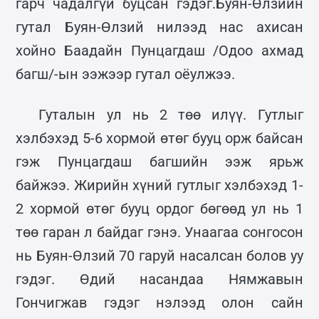
гарч чадалгүй буцсан гэдэг.Буян-Өлзийн
гутал Буян-Өлзий нилээд нас ахисан
хойно Баадайн Пунцагдаш /Одоо ахмад
багш/-ын ээжээр гутал оёулжээ.
Гуталын ул нь 2 төө илүү. Гутлыг
хэлбэхэд 5-6 хормой өтөг бууц орж байсан
гэж Пунцагдаш багшийн ээж ярьж
байжээ. Жирийн хүний гутлыг хэлбэхэд 1-
2 хормой өтөг бууц ордог бөгөөд ул нь 1
төө гаран л байдаг гэнэ. Унаагаа сонгосон
нь Буян-Өлзий 70 гаруй насалсан болов уу
гэдэг. Өдий насандаа Нямжавын
Гончигжав гэдэг нэлээд олон сайн