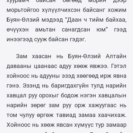
морьтойгоо хүлүүлчихсэн байсанг хожим
Буян-Өлзий мэдээд “Даан ч тийм байхаа,
өчүүхэн амьтан санагдсан юм” гээд
инээгээд сууж байсан гэдэг.
Зам хаасан нь Буян-Өлзий Алтайн
давааны цаанаас адуу хөөж явжээ. Гэтэл
хойноос нь адууны эзэд хөөгөөд ирж явна
гэнэ. Эзэнд нь баригдахгүйн тулд нарийн
хавцал руу орохыг бодож нэгэн хавцалын
нарийн зөрөг зам руу орж хажуугаас нь
том чулуу өргөж тавиад замаа хаачихаж.
Хойноос нь хөөж явсан хүмүүс тур замаар