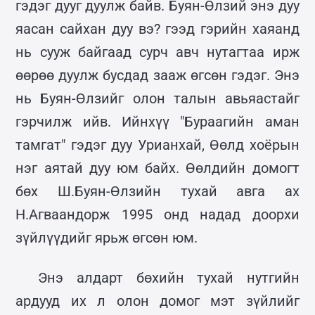
гэдэг дууг дуулж байв. Буян-Өлзий энэ дуу
яасан сайхан дуу вэ? гээд гэрийн хаяанд
нь сууж байгаад сурч авч нутагтаа ирж
өөрөө дуулж бусдад зааж өгсөн гэдэг. Энэ
нь Буян-Өлзийг олон талын авьяастайг
гэрчилж ийв. Ийнхүү "Бураагийн аман
тамгат" гэдэг дуу Урианхай, Өөлд хоёрын
нэг аятай дуу юм байх. Өөлдийн домогт
бөх Ш.Буян-Өлзийн тухай авга ах
Н.Агваандорж 1995 онд надад доорхи
зүйлүүдийг ярьж өгсөн юм.
Энэ алдарт бөхийн тухай нутгийн
ардууд их л олон домог мэт зүйлийг