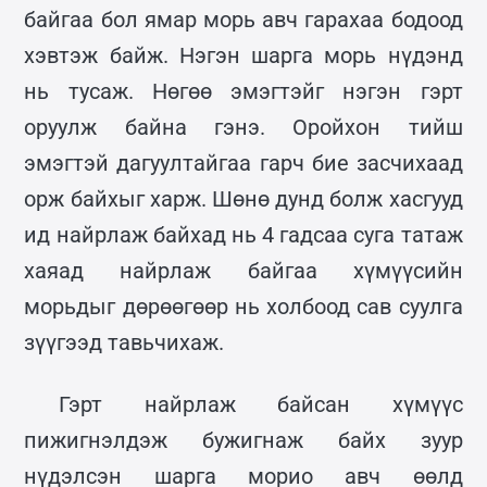
байгаа бол ямар морь авч гарахаа бодоод
хэвтэж байж. Нэгэн шарга морь нүдэнд
нь тусаж. Нөгөө эмэгтэйг нэгэн гэрт
оруулж байна гэнэ. Оройхон тийш
эмэгтэй дагуултайгаа гарч бие засчихаад
орж байхыг харж. Шөнө дунд болж хасгууд
ид найрлаж байхад нь 4 гадсаа суга татаж
хаяад найрлаж байгаа хүмүүсийн
морьдыг дөрөөгөөр нь холбоод сав суулга
зүүгээд тавьчихаж.
Гэрт найрлаж байсан хүмүүс
пижигнэлдэж бужигнаж байх зуур
нүдэлсэн шарга морио авч өөлд