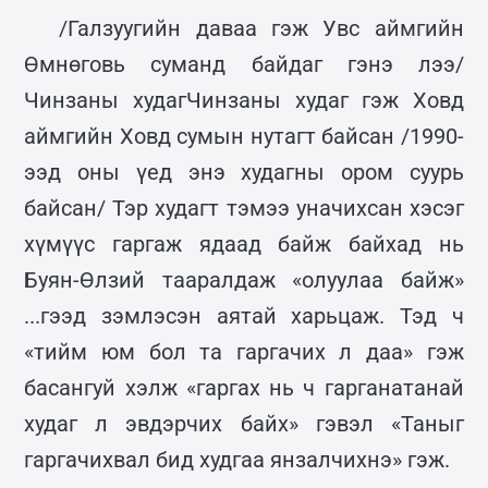
/Галзуугийн даваа гэж Увс аймгийн
Өмнөговь суманд байдаг гэнэ лээ/
Чинзаны худагЧинзаны худаг гэж Ховд
аймгийн Ховд сумын нутагт байсан /1990-
ээд оны үед энэ худагны ором суурь
байсан/ Тэр худагт тэмээ уначихсан хэсэг
хүмүүс гаргаж ядаад байж байхад нь
Буян-Өлзий тааралдаж «олуулаа байж»
...гээд зэмлэсэн аятай харьцаж. Тэд ч
«тийм юм бол та гаргачих л даа» гэж
басангуй хэлж «гаргах нь ч гарганатанай
худаг л эвдэрчих байх» гэвэл «Таныг
гаргачихвал бид худгаа янзалчихнэ» гэж.