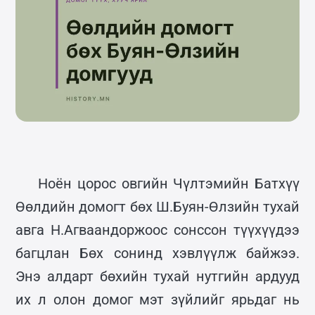
Ноён цорос овгийн Чүлтэмийн Батхүү
Өөлдийн домогт бөх Ш.Буян-Өлзийн тухай
авга Н.Агваандоржоос сонссон түүхүүдээ
багцлан Бөх сонинд хэвлүүлж байжээ.
Энэ алдарт бөхийн тухай нутгийн ардууд
их л олон домог мэт зүйлийг ярьдаг нь