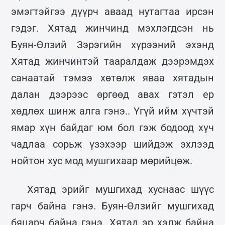
эмэгтэйгээ дүүрч аваад нутагтаа ирсэн
гэдэг. Хятад жинчинд мэхлэгдсэн нь
Буян-Өлзий Зэрэгийн хүрээний эхэнд
Хятад жинчинтэй тааралдаж дээрэмдэх
санаатай тэмээ хөтөлж яваа хятадын
далан дээрээс өргөөд авах гэтэл ер
хөдлөх шинж алга гэнэ.. Үгүй ийм хүчтэй
ямар хүн байдаг юм бол гэж бодоод хүч
чадлаа сорьж үзэхээр шийдэж эхлээд
нойтон хус мод мушгихаар мөрийцөж.
Хятад эрийг мушгихад хуснаас шүүс
гарч байна гэнэ. Буян-Өлзийг мушгихад
бяцарч байна гэнэ. Хятад эр хэлж байна