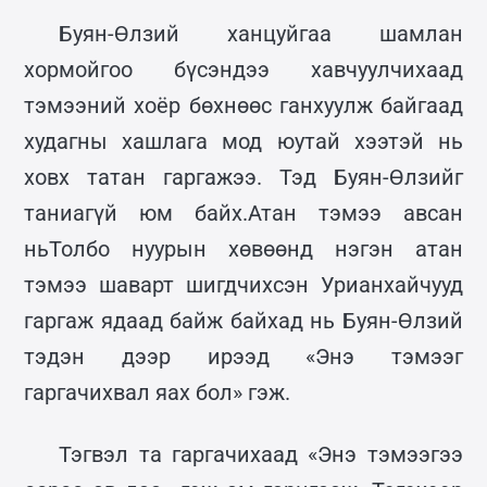
Буян-Өлзий ханцуйгаа шамлан
хормойгоо бүсэндээ хавчуулчихаад
тэмээний хоёр бөхнөөс ганхуулж байгаад
худагны хашлага мод юутай хээтэй нь
ховх татан гаргажээ. Тэд Буян-Өлзийг
таниагүй юм байх.Атан тэмээ авсан
ньТолбо нуурын хөвөөнд нэгэн атан
тэмээ шаварт шигдчихсэн Урианхайчууд
гаргаж ядаад байж байхад нь Буян-Өлзий
тэдэн дээр ирээд «Энэ тэмээг
гаргачихвал яах бол» гэж.
Тэгвэл та гаргачихаад «Энэ тэмээгээ