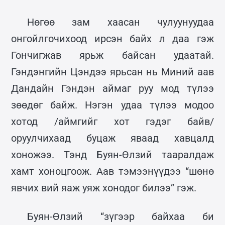
Нөгөө зам хаасан чулуунуудаа
онгойлгочихоод ирсэн байх л даа гэж
Гончигжав ярьж байсан удаатай.
Гэндэнгийн Цэндээ ярьсан нь Миний аав
Дандайн Гэндэн аймаг руу мод түлээ
зөөдөг байж. Нэгэн удаа түлээ модоо
хотод /аймгийг хот гэдэг байв/
оруулчихаад буцаж яваад хавцалд
хоножээ. Тэнд Буян-Өлзий тааралдаж
хамт хоноцгоож. Аав тэмээнүүдээ “шөнө
явчих вий яаж уяж хонодог билээ” гэж.
Буян-Өлзий “зүгээр байхаа би