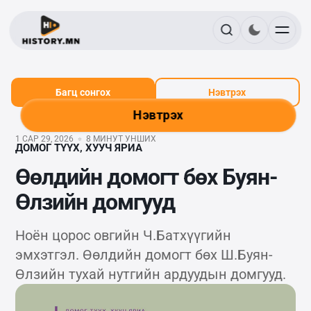
Багц сонгох
Нэвтрэх
Нэвтрэх
1 САР 29, 2026
8 МИНУТ УНШИХ
ДОМОГ ТҮҮХ, ХУУЧ ЯРИА
Өөлдийн домогт бөх Буян-
Өлзийн домгууд
Ноён цорос овгийн Ч.Батхүүгийн
эмхэтгэл. Өөлдийн домогт бөх Ш.Буян-
Өлзийн тухай нутгийн ардуудын домгууд.