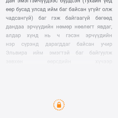
дан эмэгтэйчүүдээс бүрдсэн (тухайн үед
өөр бусад улсад ийм баг байсан үгүйг олж
чадсангүй) баг гэж байгаагүй бөгөөд
дандаа эрчүүдийн нөмөр нөөлөгт явдаг,
алдар хүнд нь ч гэсэн эрчүүдийн
нэр сүрэнд дарагддаг байсан учир
Эльвира ийм эмэгтэй баг байгуулж
зөвхөн өөрсдийн хүчээр
л оргилуудыг дайрах болно гэж хатуу
шийджээ.