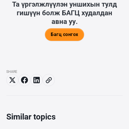
Та үргэлжлүүлэн уншихын тулд
гишүүн болж
БАГЦ
худалдан
авна уу.
Багц сонгох
SHARE
Similar topics