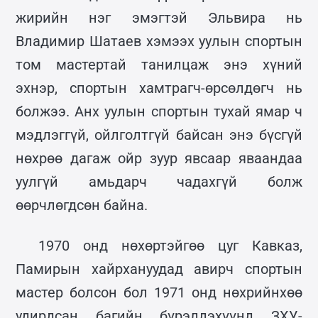
жирийн нэг эмэгтэй Эльвира нь
Владимир Шатаев хэмээх уулын спортын
том мастертай танилцаж энэ хүний
эхнэр, спортын хамтрагч-өрсөлдөгч нь
болжээ. Анх уулын спортын тухай ямар ч
мэдлэггүй, ойлголтгүй байсан энэ бүсгүй
нөхрөө дагаж ойр зуур явсаар яваандаа
уулгүй амьдарч чадахгүй болж
өөрчлөгдсөн байна.
1970 онд нөхөртэйгөө цуг Кавказ,
Памирын хайрхануудад авирч спортын
мастер болсон бол 1971 онд нөхрийнхөө
удирдсан багийн бүрэлдэхүүнд ЗХУ-