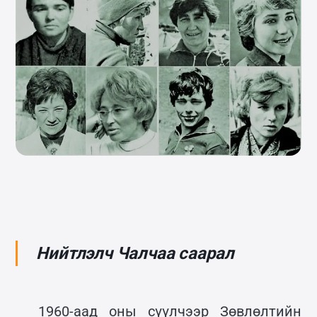
Нийтлэлч Чалчаа саарал
1960-аад оны сүүлчээр Зөвлөлтийн