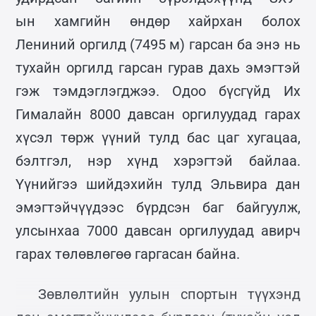
ын хамгийн өндөр хайрхан болох
Лениний оргилд (7495 м) гарсан ба энэ нь
тухайн оргилд гарсан гурав дахь эмэгтэй
гэж тэмдэглэгджээ. Одоо бүсгүйд Их
Гималайн 8000 давсан оргилуудад гарах
хүсэл төрж үүний тулд бас цаг хугацаа,
бэлтгэл, нэр хүнд хэрэгтэй байлаа.
Үүнийгээ шийдэхийн тулд Эльвира дан
эмэгтэйчүүдээс бүрдсэн баг байгуулж,
улсынхаа 7000 давсан оргилуудад авирч
гарах төлөвлөгөө гаргасан байна.
Зөвлөлтийн уулын спортын түүхэнд