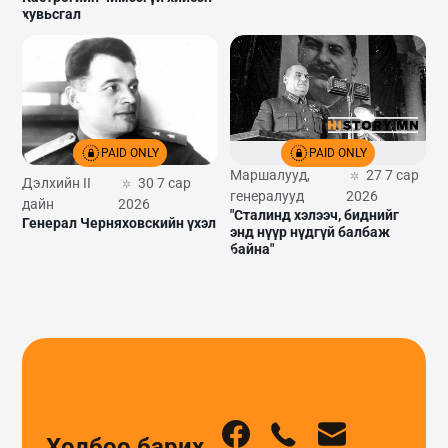
хувьсгал
PAID ONLY
PAID ONLY
Маршалууд,
27 7 сар
Дэлхийн II
30 7 сар
генералууд
2026
дайн
2026
"Сталинд хэлээч, биднийг
Генерал Черняховскийн үхэл
энд нүүр нүдгүй балбаж
байна"
Холбоо барих