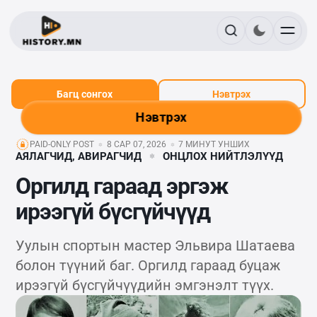
Багц сонгох
Нэвтрэх
Нэвтрэх
PAID-ONLY POST
8 САР 07, 2026
7 МИНУТ УНШИХ
АЯЛАГЧИД, АВИРАГЧИД
ОНЦЛОХ НИЙТЛЭЛҮҮД
Оргилд гараад эргэж
ирээгүй бүсгүйчүүд
Уулын спортын мастер Эльвира Шатаева
болон түүний баг. Оргилд гараад буцаж
ирээгүй бүсгүйчүүдийн эмгэнэлт түүх.