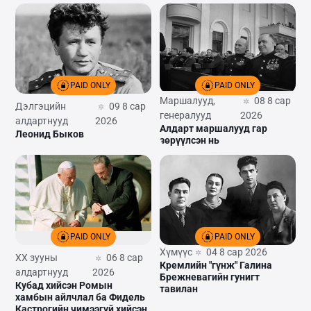
PAID ONLY
PAID ONLY
Маршалууд,
08 8 сар
Дэлгэцийн
09 8 сар
генералууд
2026
алдартнууд
2026
Алдарт маршалууд гар
Леонид Быков
зөрүүлсэн нь
PAID ONLY
PAID ONLY
Хүмүүс
04 8 сар 2026
XX зууны
06 8 сар
Кремлийн "гүнж" Галина
алдартнууд
2026
Брежневагийн гунигт
Кубад хийсэн Ромын
тавилан
хамбын айлчлал ба Фидель
Кастрогийн чимээгүй хийсэн