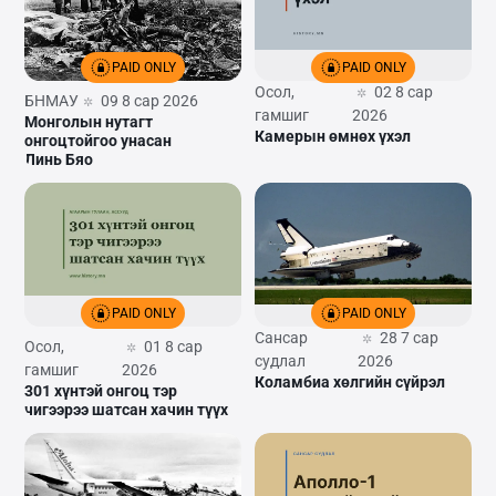
PAID ONLY
PAID ONLY
Осол,
02 8 сар
БНМАУ
09 8 сар 2026
гамшиг
2026
Монголын нутагт
Камерын өмнөх үхэл
онгоцтойгоо унасан
Линь Бяо
PAID ONLY
PAID ONLY
Сансар
28 7 сар
Осол,
01 8 сар
судлал
2026
гамшиг
2026
Коламбиа хөлгийн сүйрэл
301 хүнтэй онгоц тэр
чигээрээ шатсан хачин түүх