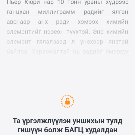
Пьер Кюри нар 10 тонн ураны хүдрээс
ганцхан миллиграмм радийг ялган
авснаар анх ради хэмээх химийн
элементийг нээсэн түүхтэй. Энэ химийн
элемент гялалзаад л үнэхээр янзтай
байлаа. Харамсалтай нь радийг ямархуу
аюул дагуулж болохыг тухайн үед хэн ч
мэдэхгүй байв.
Та үргэлжлүүлэн уншихын тулд
гишүүн болж
БАГЦ
худалдан