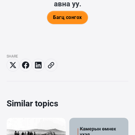
авна уу.
Багц сонгох
SHARE
Similar topics