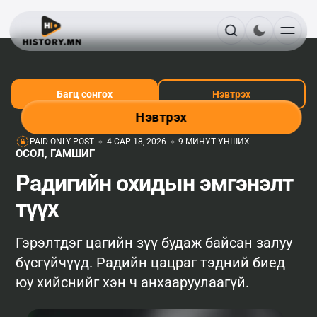
Багц сонгох
Нэвтрэх
Нэвтрэх
PAID-ONLY POST
4 САР 18, 2026
9 МИНУТ УНШИХ
ОСОЛ, ГАМШИГ
Радигийн охидын эмгэнэлт
түүх
Гэрэлтдэг цагийн зүү будаж байсан залуу
бүсгүйчүүд. Радийн цацраг тэдний биед
юу хийснийг хэн ч анхааруулаагүй.