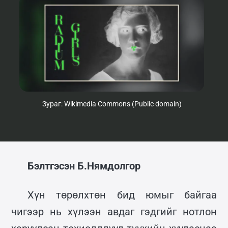
Зураг: Wikimedia Commons (Public domain)
Бэлтгэсэн Б.Нямдолгор
Хүн төрөлхтөн бид юмыг байгаа
чигээр нь хүлээн авдаг гэдгийг нотлон