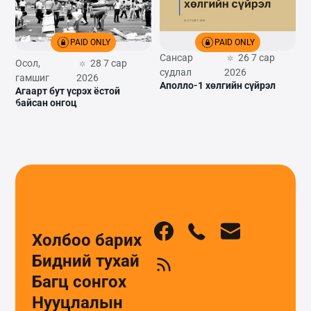
PAID ONLY
PAID ONLY
Сансар
26 7 сар
Осол,
28 7 сар
судлал
2026
гамшиг
2026
Аполло-1 хөлгийн сүйрэл
Агаарт бут үсрэх ёстой
байсан онгоц
Холбоо барих
Бидний тухай
Багц сонгох
Нууцлалын