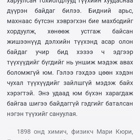
харуулсан тохиолдлууд түүхийн хуудаснаа
дүүрэн байдаг билээ. Бидний арьс,
махнаас бүтсэн хэврэгхэн бие махбодийг
хордуулж, хөнөөж устгаж байсан
жишээнүүд дэлхийн түүхэнд асар олон
байдаг учир бид хэзээ ч эдгээр
түүхүүдийг бүгдийг нь уншиж мэдэж авах
боломжгүй юм. Гэлээ гэхдээ цөөн хэдэн
чухал түүхүүдийг зайлшгүй мэдэж байх
хэрэгтэй. Энэ удаад юм бүхэн харагдаж
байгаа шигээ байдаггүй гэдгийг баталсан
нэгэн түүхийг сануулая.
1898 онд химич, физикч Мари Кюри,