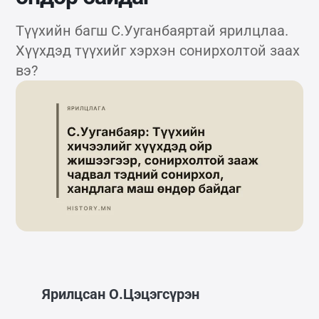
Түүхийн багш С.Ууганбаяртай ярилцлаа.
Хүүхдэд түүхийг хэрхэн сонирхолтой заах
вэ?
Ярилцсан О.Цэцэгсүрэн