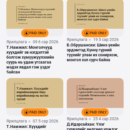
PAID ONLY
PAID ONLY
Ярилцлага
19 5 сар 2026
Ярилцлага
09 6 сар 2026
Б.Обрушански: Шинэ үеийн
Т.Намжил: Монголчууд
эрдэмтэд Хүннү гүрний
хүүхдийг эв нэгдэлтэй
түүхийг улам их сонирхож,
болгож хүмүүжүүлэхийн
монгол хэл сурч байна
суурь нь удам угсаагаа
мэдэх явдал гэж үздэг
байсан
PAID ONLY
PAID ONLY
Ярилцлага
25 4 сар 2026
Ярилцлага
07 5 сар 2026
Д.Идэрсайхан: Үлэг
Т.Намжил: Хүүхдийг
гүрвэлийг өндгөөр үрждэг