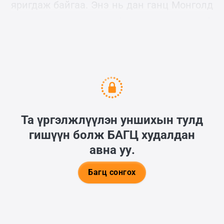
яригдаж байгаа. Энэ нь дан ганц Монголд
бус Монголчуудыг тойрон амьдарч буй
хүмүүсийн генетикийн асуудал.
Та үргэлжлүүлэн уншихын тулд
гишүүн болж
БАГЦ
худалдан
авна уу.
Багц сонгох