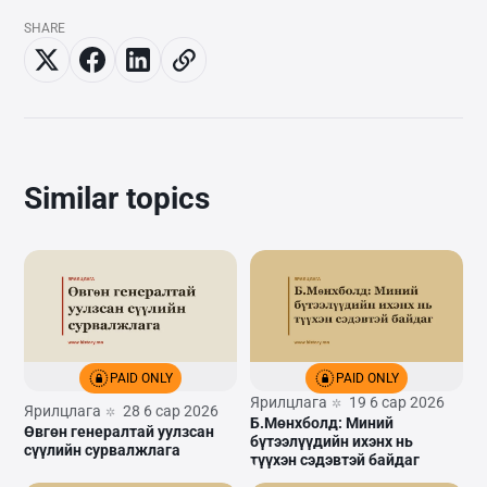
SHARE
Similar topics
PAID ONLY
PAID ONLY
Ярилцлага
19 6 сар 2026
Ярилцлага
28 6 сар 2026
Б.Мөнхболд: Миний
Өвгөн генералтай уулзсан
бүтээлүүдийн ихэнх нь
сүүлийн сурвалжлага
түүхэн сэдэвтэй байдаг