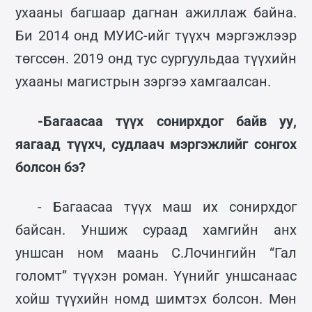
ухааны багшаар дагнан ажиллаж байна.
Би 2014 онд МУИС-ийг түүхч мэргэжлээр
төгссөн. 2019 онд тус сургуульдаа түүхийн
ухааны магистрын зэргээ хамгаалсан.
-Багаасаа түүх сонирхдог байв уу,
яагаад түүхч, судлаач мэргэжлийг сонгох
болсон бэ?
- Багаасаа түүх маш их сонирхдог
байсан. Уншиж сураад хамгийн анх
уншсан ном маань С.Лочингийн “Гал
голомт” түүхэн роман. Үүнийг уншсанаас
хойш түүхийн номд шимтэх болсон. Мөн