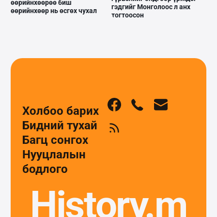
өөрийнхөөрөө биш
гэдгийг Монголоос л анх
өөрийнхөөр нь өсгөх чухал
тогтоосон
Холбоо барих
Бидний тухай
Багц сонгох
Нууцлалын
бодлого
History.m