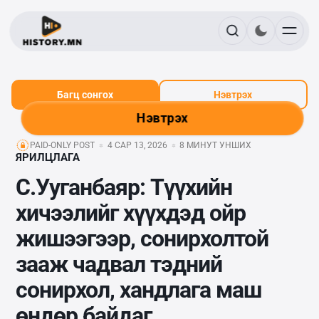
Багц сонгох
Нэвтрэх
Нэвтрэх
PAID-ONLY POST
4 САР 13, 2026
8 МИНУТ УНШИХ
ЯРИЛЦЛАГА
С.Ууганбаяр: Түүхийн
хичээлийг хүүхдэд ойр
жишээгээр, сонирхолтой
зааж чадвал тэдний
сонирхол, хандлага маш
өндөр байдаг