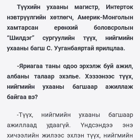
Түүхийн ухааны магистр, Интерток
нэвтрүүлгийн хөтлөгч, Америк-Монголын
хамтарсан ерөнхий боловсролын
“Шилдэг” сургуулийн түүх, нийгмийн
ухааны багш С. Ууганбаяртай ярилцлаа.
-Яриагаа таны одоо эрхэлж буй ажил,
албаны талаар эхэлье. Хэзээнээс түүх,
нийгмийн ухааны багшаар ажиллаж
байгаа вэ?
-Түүх, нийгмийн ухааны багшаар
ажиллаад удаагүй. Үндсэндээ энэ
хичээлийн жилээс эхлэн түүх, нийгмийн