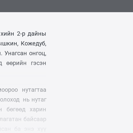
лхийн 2-р дайны
ышкин, Кожедуб,
 Унагсан онгоц,
д өөрийн гэсэн
оороо нутагтаа
олоход нь нутаг
н бөгөөд харин
лагатан байсаар
йсан ба энэ хүү