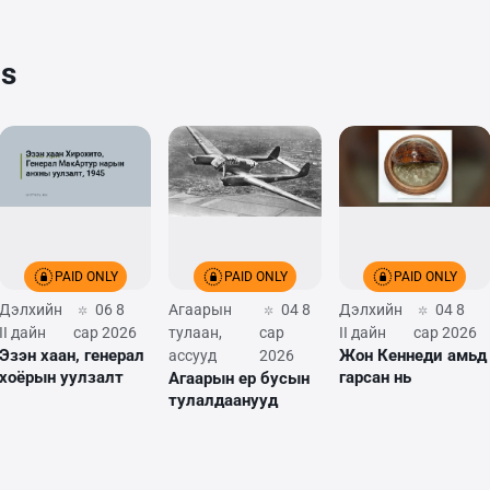
cs
PAID ONLY
PAID ONLY
PAID ONLY
Дэлхийн
06 8
Агаарын
04 8
Дэлхийн
04 8
II дайн
сар 2026
тулаан,
сар
II дайн
сар 2026
Эзэн хаан, генерал
Жон Кеннеди амьд
ассууд
2026
хоёрын уулзалт
гарсан нь
Агаарын ер бусын
тулалдаанууд