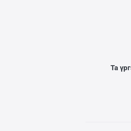
өөрийнхөө шивш
Энэ үед Сакай 1
Та үр