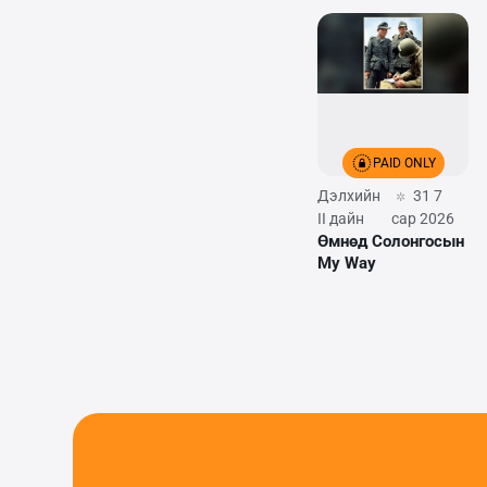
PAID ONLY
Дэлхийн
31 7
II дайн
сар 2026
Өмнөд Солонгосын
My Way