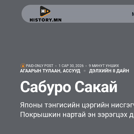
PAID-ONLY POST
1 САР 30, 2026
9 МИНУТ УНШИХ
АГААРЫН ТУЛААН, АССУУД
ДЭЛХИЙН II ДАЙН
Сабуро Сакай
Японы тэнгисийн цэргийн нисгэг
Покрышкин нартай эн зэрэгцэх д