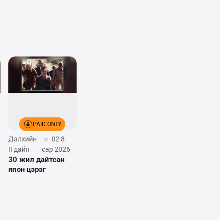
PAID ONLY
Дэлхийн
02 8
II дайн
сар 2026
30 жил дайтсан
япон цэрэг