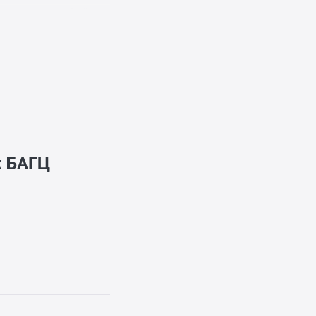
од орсон байна.
ж
БАГЦ