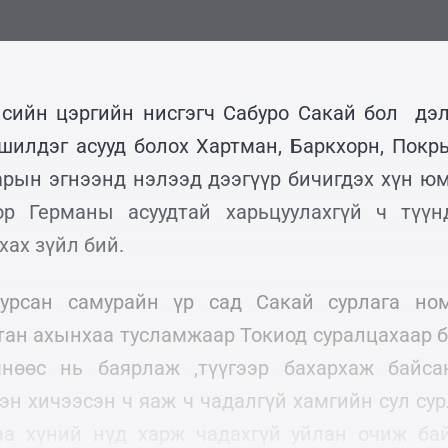
сийн цэргийн нисгэгч Сабуро Сакай бол дэ
шилдэг асууд болох Хартман, Баркхорн, Покр
арын эгнээнд нэлээд дээгүүр бичигдэх хүн юм.
ор Германы асуудтай харьцуулахгүй ч түүн
хах зүйл бий.
уурсан самурайн үр сад Сакай сурлага ном
тан ахынхаа тусламжаар Токиод суралцахаар б
нөөс нь баярлаж ,түүгээр бахархаж байса
эн хичээсэн ч яаж ч чадалгүй хамгийн сул сур
таа хүний нүд харж чадахгүй уйлан очиж ба