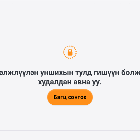
игийг арилгахын тулд тэнгисийн цэргийн флот
6 настай байлаа.
гэлжлүүлэн уншихын тулд гишүүн бол
худалдан авна уу.
Багц сонгох