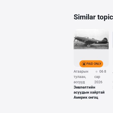
Similar topi
PAID ONLY
Агаарын
06 8
тулаан,
сар
ассууд
2026
Зөвлөлтийн
асуудын хайртай
Америк онгоц