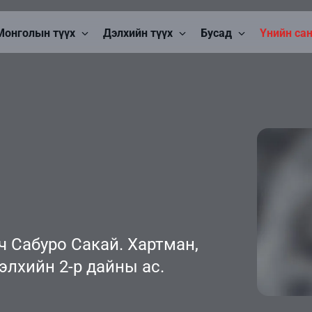
Монголын түүх
Дэлхийн түүх
Бусад
Үнийн са
ч Сабуро Сакай. Хартман,
элхийн 2-р дайны ас.