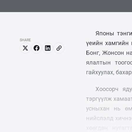
Японы тэнги
SHARE
үеийн хамгийн 
Бонг, Жонсон н
ялалтын тоого
гайхуулах, бахар
Хоосорч яд
тэргүүлж хамаа
усныхан нь өм
нийслэлд хичнэ
хөөгдөн, нутаг