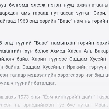
нууц бүлгэмд элсэж нэгэн нууц ажиллагааны
шархдан амь гараад нутгаасаа зугтан Сири, 
айгаад 1963 онд өөрийн “Баас” нам нь төрийн
8 онд түүний “Баас” намынхан төрийн эрхий
адангийн хүн болох Ахмед Хасан Аль Бакар
ийлөгч байв. Харин түүнээс Саддам Хусейн 
ан байна. Саддам Хусейныг Иракийн тэргүүн
лсэн талаар мэдээллийн хэрэгслээр нэг биш ца
чид ч түүнийг баталдаг.
д дахь 1973 оны “Ёом киппүрийн дайн” газ
үлсэн нь өрнөдийнхөн тус бүс нутагт Иран,