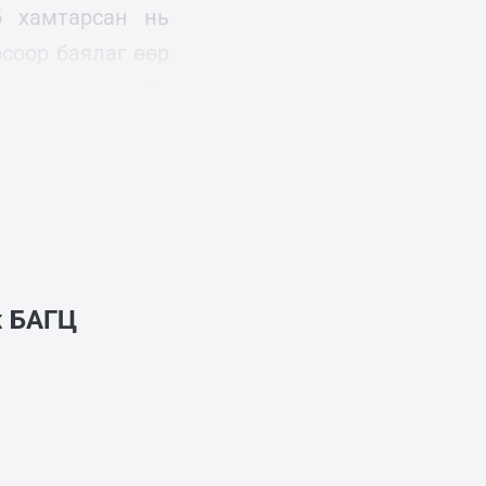
б хамтарсан нь
соор баялаг өөр
анхуулах хамгийн
лах.
ж
БАГЦ