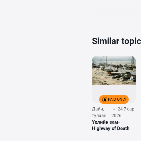
Similar topi
PAID ONLY
Дайн,
24 7 сар
тулаан
2026
Үхлийн зам-
Highway of Death