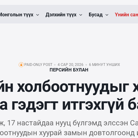
Монголын түүх
Дэлхийн түүх
Бусад
Үнийн са
PAID-ONLY POST
4 САР 20, 2026
6 МИНУТ УНШИХ
ПЕРСИЙН БУЛАН
н холбоотнуудыг 
а гэдэгт итгэхгүй 
ж, 17 настайдаа нууц бүлгэмд элссэн С
боотнуудын хуурай замын довтолгоонд и