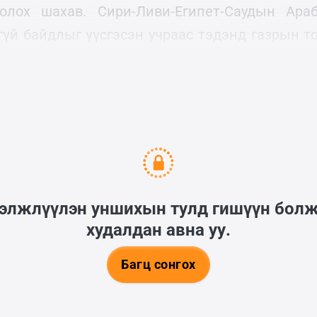
болох шахав. Сири-Ливи-Египет-Саудын Ара
гүй байдлыг үүсгэсэн учраас тэдэнд газрын то
хэрэгтэй болсон нь Саддам байж. Улс орныг г
 арга нь өрсөлдөгчдийг хооронд хүч үзэхэд тус
гэлжлүүлэн уншихын тулд гишүүн бол
худалдан авна уу.
Багц сонгох