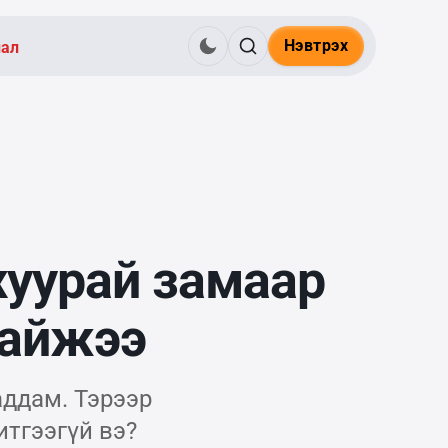
Нэвтрэх
нал
хуурай замаар
байжээ
аддам. Тэрээр
тгээгүй вэ?