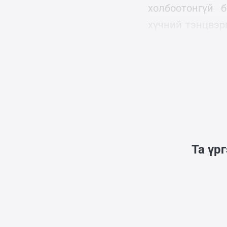
холбоотонгүй 
хүчний тэнцвэр
нэгэн хамтрагч 
сайн найдвартай
Та үр