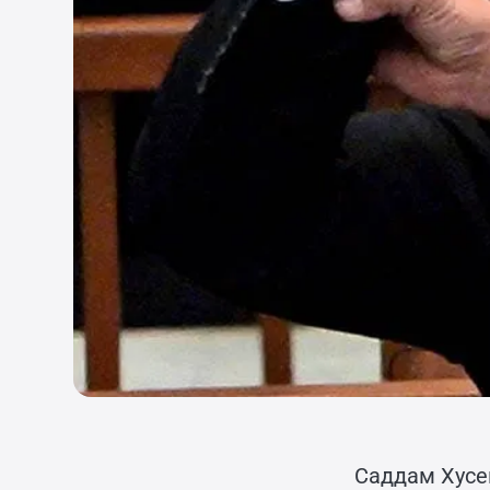
Саддам Хусей