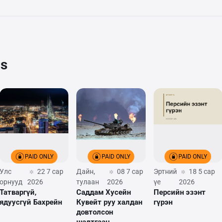
cs
PAID ONLY
PAID ONLY
PAID ONLY
Улс
22 7 сар
Дайн,
08 7 сар
Эртний
18 5 сар
орнууд
2026
тулаан
2026
үе
2026
Татваргүй,
Саддам Хусейн
Персийн эзэнт
ядуусгүй Бахрейн
Кувейт руу халдан
гүрэн
довтолсон
шалтгаан