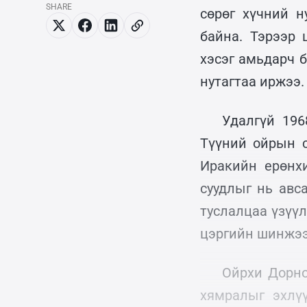
SHARE
сөрөг хүчний 
байна. Тэрээр 
хэсэг амьдарч б
нутагтаа иржээ.
Удалгүй 196
Түүний ойрын с
Иракийн ерөнх
суудлыг нь авс
туслалцаа үзүү
цэргийн шинжээ
Ойрхи Дорно
хямралыг эхлү