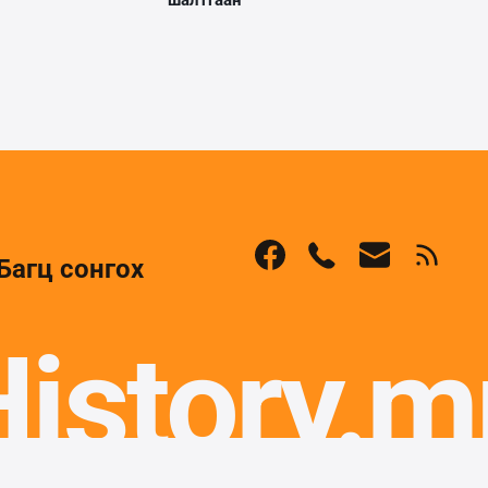
Багц сонгох
History.m