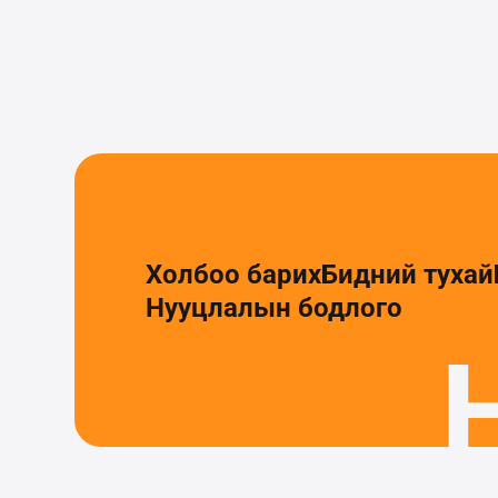
Холбоо барих
Бидний тухай
Нууцлалын бодлого