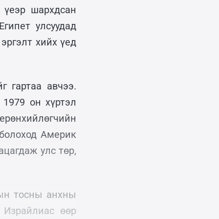
 үеэр шархдсан
Египет улсуудад
 эргэлт хийх үед
г гартаа авчээ.
 1979 он хүртэл
ерөнхийлөгчийн
 болоход Америк
цагдаж улс төр,
рын тосны анхны
 Израйлиас өөр