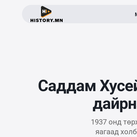
Саддам Хусей
дайрн
1937 онд төр
яагаад хол