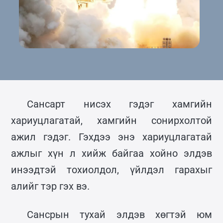
Сансарт нисэх гэдэг хамгийн
хариуцлагатай, хамгийн сонирхолтой
ажил гэдэг. Гэхдээ энэ хариуцлагатай
ажлыг хүн л хийж байгаа хойно элдэв
инээдтэй тохиолдол, үйлдэл гарахыг
алийг тэр гэх вэ.
Сансрын тухай элдэв хөгтэй юм