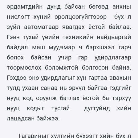
эрдэмтдийн дунд байсан бөгөөд анхны
нислэгт хүний оролцоогүйггэээр бүх л
зүйл автоматаар явагдах ёстой байлаа.
Гэвч тухай үеийн техникийн найдвартай
байдал маш муу,ямар ч бэрхшээл гарч
болох байсан учир гар удирдлагаар
тоормослох боломжтой болгосон байна.
Гэхдээ энэ удирдлагыг хүн гартаа авахын
тулд ухаан санаа нь эрүүл байгаа гэдгийг
нууц код оруулж батлах ёстой ба тэрхүү
нууц кодыг тусгай дугтуйнд хийн
лацадсан байжээ.
Гагариныг хүлгийн бүхээгт хийн бүх л