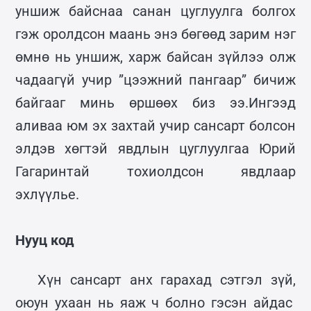
уншиж байснаа санан цуглуулга болгох
гэж оролдсон маань энэ бөгөөд зарим нэг
өмнө нь уншиж, харж байсан зүйлээ олж
чадаагүй учир ”цээжний пангаар” бичиж
байгааг минь өршөөх биз ээ.Ингээд
аливаа юм эх захтай учир сансарт болсон
элдэв хөгтэй явдлын цуглуулгаа Юрий
Гагаринтай тохиолдсон явдлаар
эхлүүлье.
Нууц код
Хүн сансарт анх гарахад сэтгэл зүй,
оюун ухаан нь яаж ч болно гэсэн айдас