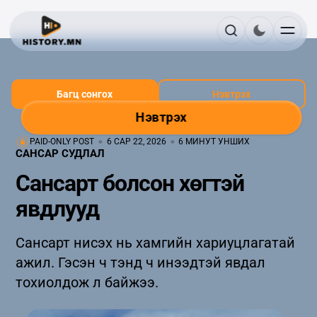
Багц сонгох
Нэвтрэх
Нэвтрэх
PAID-ONLY POST
6 САР 22, 2026
6 МИНУТ УНШИХ
САНСАР СУДЛАЛ
Сансарт болсон хөгтэй
явдлууд
Сансарт нисэх нь хамгийн хариуцлагатай
ажил. Гэсэн ч тэнд ч инээдтэй явдал
тохиолдож л байжээ.