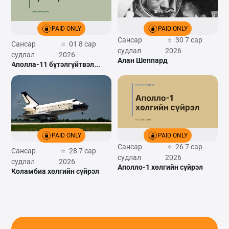
PAID ONLY
PAID ONLY
Сансар
30 7 сар
Сансар
01 8 сар
судлал
2026
судлал
2026
Алан Шеппард
Аполла-11 бүтэлгүйтвэл...
PAID ONLY
PAID ONLY
Сансар
26 7 сар
Сансар
28 7 сар
судлал
2026
судлал
2026
Аполло-1 хөлгийн сүйрэл
Коламбиа хөлгийн сүйрэл