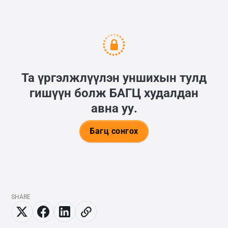
Та үргэлжлүүлэн уншихын тулд
гишүүн болж
БАГЦ
худалдан
авна уу.
Багц сонгох
SHARE