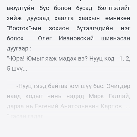
аюулгүйн бүс болон бусад бэлтгэлийг
хийж дуусаад хаалга хаахын өмнөхөн
“Восток”-ын зохион бүтээгчдийн нэг
болох Олег Ивановский шивнэсэн
дуугаар :
“-Юра! Юмыг яаж мэдэх вэ? Нууц код 1, 2,
5 шүү...
-Нууц гээд байгаа юм шүү бас. Өчигдөр
наад кодыг чинь надад Марк Галлай,
дараа нь Евгений Анатольевич Карпов ...
“ гэсэн гэдэг.
Халамцуу Гагарин