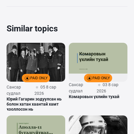
Similar topics
PAID ONLY
PAID ONLY
Сансар
03 8 сар
Сансар
05 8 сар
судлал
2026
судлал
2026
Комаровын үхлийн тухай
Юрий Гагарин зодуулсан нь
болон хатан хаантай хамт
хооллосон нь